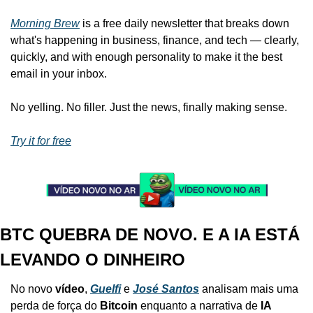
Morning Brew
 is a free daily newsletter that breaks down 
what's happening in business, finance, and tech — clearly, 
quickly, and with enough personality to make it the best 
email in your inbox.
No yelling. No filler. Just the news, finally making sense.
Try it for free
BTC QUEBRA DE NOVO. E A IA ESTÁ 
LEVANDO O DINHEIRO
No novo 
vídeo
, 
Guelfi
 e 
José Santos
 analisam mais uma 
perda de força do 
Bitcoin
 enquanto a narrativa de 
IA