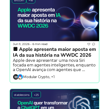
Bitcoin
+18
Jun 9, 2026
6 min read
•
🔲 Apple apresenta maior aposta em 
IA da sua história na WWDC 2026
Apple deve apresentar uma nova Siri 
focada em agentes inteligentes, enquanto 
a OpenAI avança com agentes que 
aprendem com a experiência e confirma 
Modular Crypto, +1
os primeiros passos rumo a um possível 
IPO.
stablecoins
+25