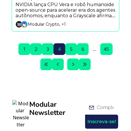
NVIDIA lança CPU Vera e robô humanoide 
open-source para acelerar era dos agentes 
autônomos, enquanto a Grayscale afirma 
que a Hyperliquid pode virar gigante 
Modular Crypto, +1
global de serviços financeiros.
1
2
3
4
5
6
...
45
Modular 
Newsletter
Inscreva-se!