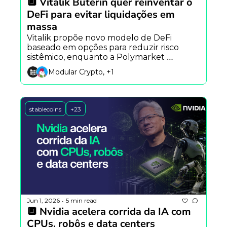
🔲 Vitalik Buterin quer reinventar o 
DeFi para evitar liquidações em 
massa
Vitalik propõe novo modelo de DeFi 
baseado em opções para reduzir risco 
sistêmico, enquanto a Polymarket 
enfrenta crise de governança e ETFs de 
Modular Crypto, +1
Bitcoin registram saída recorde em meio 
ao avanço das ações de IA.
stablecoins
+23
Jun 1, 2026
5 min read
•
🔲 Nvidia acelera corrida da IA com 
CPUs, robôs e data centers