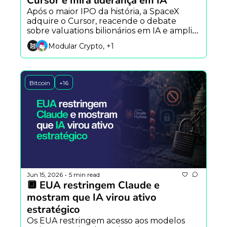
Cursor e mira liderança em IA
Após o maior IPO da história, a SpaceX 
adquire o Cursor, reacende o debate 
sobre valuations bilionários em IA e amplia 
a disputa entre Elon Musk e a OpenAI.
Modular Crypto, +1
Bitcoin
+16
Jun 15, 2026
5 min read
•
🔲 EUA restringem Claude e 
mostram que IA virou ativo 
estratégico
Os EUA restringem acesso aos modelos 