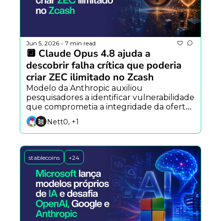
Jun 5, 2026
7 min read
•
🔲 Claude Opus 4.8 ajuda a 
descobrir falha crítica que poderia 
criar ZEC ilimitado no Zcash
Modelo da Anthropic auxiliou 
pesquisadores a identificar vulnerabilidade 
que comprometia a integridade da oferta 
do Zcash, enquanto a empresa alerta para 
Nett0, +1
a autoevolução da IA e líderes do setor 
projetam a chegada da AGI até 2030.
stablecoins
+24