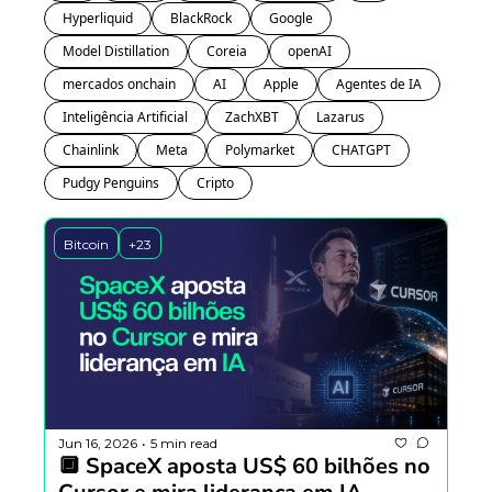
Hyperliquid
BlackRock
Google
Model Distillation
Coreia 
openAI
mercados onchain
AI
Apple
Agentes de IA
Inteligência Artificial
ZachXBT
Lazarus
Chainlink
Meta
Polymarket
CHATGPT
Pudgy Penguins
Cripto
Bitcoin
+23
Jun 16, 2026
5 min read
•
🔲 SpaceX aposta US$ 60 bilhões no 