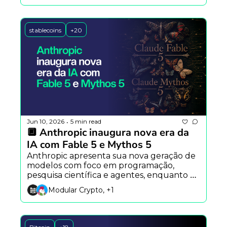
explora uma nova arquitetura capaz de 
gerar texto até quatro vezes mais rápido.
stablecoins
+20
Jun 10, 2026
5 min read
•
🔲 Anthropic inaugura nova era da 
IA com Fable 5 e Mythos 5
Anthropic apresenta sua nova geração de 
modelos com foco em programação, 
pesquisa científica e agentes, enquanto o 
Google avança na tradução em tempo 
Modular Crypto, +1
real e pesquisadores alertam para uma 
nova geração de ataques cibernéticos 
movidos por IA.