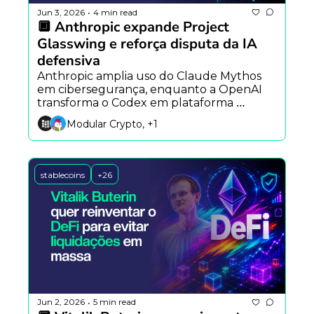
Jun 3, 2026
4 min read
•
🔲 Anthropic expande Project 
Glasswing e reforça disputa da IA 
defensiva
Anthropic amplia uso do Claude Mythos 
em cibersegurança, enquanto a OpenAI 
transforma o Codex em plataforma 
universal de produtividade e a Mastercard 
Modular Crypto, +1
acelera liquidação on-chain com 
stablecoins.
stablecoins
+26
Jun 2, 2026
5 min read
•