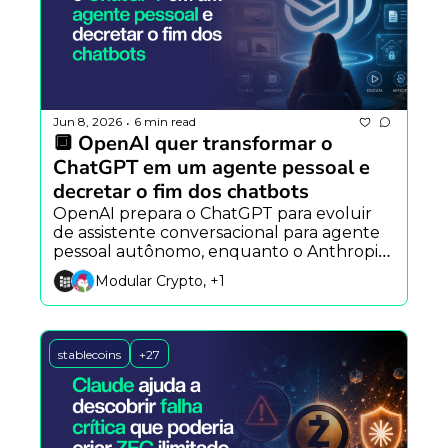
Jun 8, 2026
6 min read
•
🔲 OpenAI quer transformar o 
ChatGPT em um agente pessoal e 
decretar o fim dos chatbots
OpenAI prepara o ChatGPT para evoluir 
de assistente conversacional para agente 
pessoal autônomo, enquanto o Anthropic 
avança com o Claude Opus 4.8 e golpes 
Modular Crypto, +1
impulsionados por IA elevam os desafios 
de segurança no mercado cripto.
stablecoins
+27