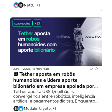
ganham espaço nos pagamentos 
Nett0, +1
cotidianos e a Anthropic recua após 
críticas sobre transparência no Claude 
Fable 5.
stablecoins
+23
Jun 11, 2026
5 min read
•
🔲 Tether aposta em robôs 
humanoides e lidera aporte 
bilionário em empresa apoiada por 
Nvidia e Amazon
Tether aposta US$ 1,4 bilhão na 
convergência entre robótica, inteligência 
artificial e pagamentos digitais, Enquanto a 
Anthropic defende auditorias obrigatórias 
Modular Crypto, +1
para sistemas avançados de IA, Já o Google 