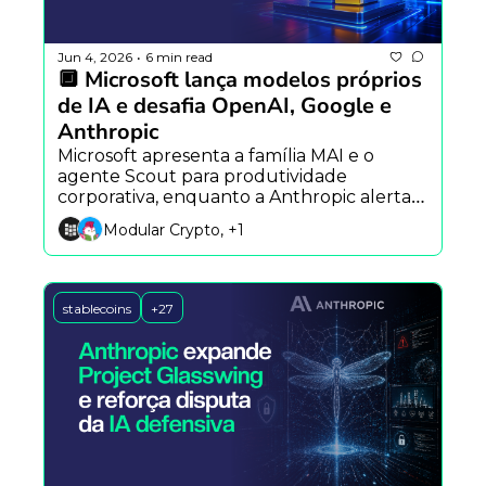
Jun 4, 2026
6 min read
•
🔲 Microsoft lança modelos próprios 
de IA e desafia OpenAI, Google e 
Anthropic
Microsoft apresenta a família MAI e o 
agente Scout para produtividade 
corporativa, enquanto a Anthropic alerta 
sobre ataques cibernéticos autônomos e a 
Modular Crypto, +1
MoonPay conecta Claude e Codex ao 
mercado cripto.
stablecoins
+27