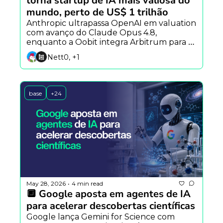
torna startup de IA mais valiosa do 
mundo, perto de US$ 1 trilhão
Anthropic ultrapassa OpenAI em valuation 
com avanço do Claude Opus 4.8, 
enquanto a Oobit integra Arbitrum para 
pagamentos globais e pesquisadores criam 
Nett0, +1
IA capaz de antecipar perguntas dos 
usuários.
base
+24
May 28, 2026
4 min read
•
🔲 Google aposta em agentes de IA 
para acelerar descobertas científicas
Google lança Gemini for Science com 