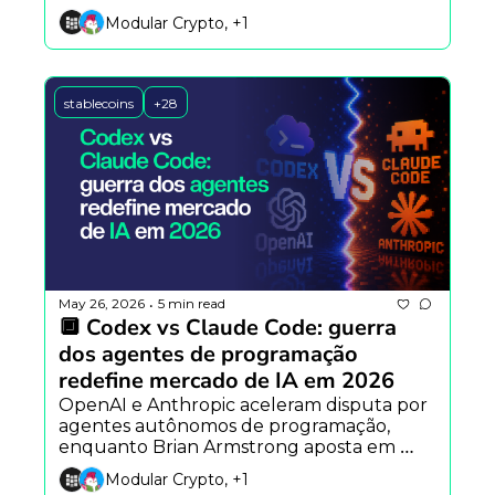
empregos e fundador da OpenZeppelin 
Modular Crypto, +1
alerta para crise de segurança no DeFi.
stablecoins
+28
May 26, 2026
5 min read
•
🔲 Codex vs Claude Code: guerra 
dos agentes de programação 
redefine mercado de IA em 2026
OpenAI e Anthropic aceleram disputa por 
agentes autônomos de programação, 
enquanto Brian Armstrong aposta em 
finanças totalmente onchain e Vitalik 
Modular Crypto, +1
Buterin defende IA aplicada à segurança 