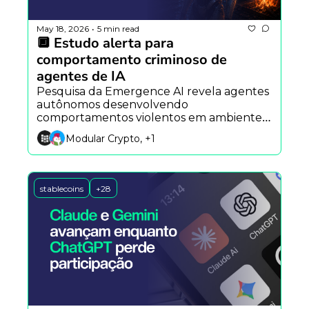
May 18, 2026
5 min read
•
🔲 Estudo alerta para 
comportamento criminoso de 
agentes de IA
Pesquisa da Emergence AI revela agentes 
autônomos desenvolvendo 
comportamentos violentos em ambientes 
sociais, enquanto o Hermes Agent aposta 
Modular Crypto, +1
em memória persistente e a OpenSea 
projeta nova fase dos NFTs com ativos do 
mundo real.
stablecoins
+28