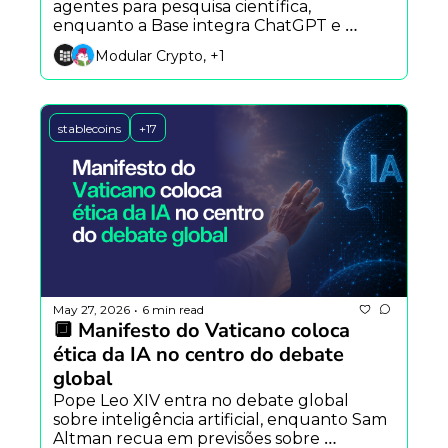
agentes para pesquisa científica, 
enquanto a Base integra ChatGPT e 
Claude ao DeFi e o YouTube amplia 
Modular Crypto, +1
detecção automática de vídeos gerados 
por IA.
stablecoins
+17
May 27, 2026
6 min read
•
🔲 Manifesto do Vaticano coloca 
ética da IA no centro do debate 
global
Pope Leo XIV entra no debate global 
sobre inteligência artificial, enquanto Sam 
Altman recua em previsões sobre 