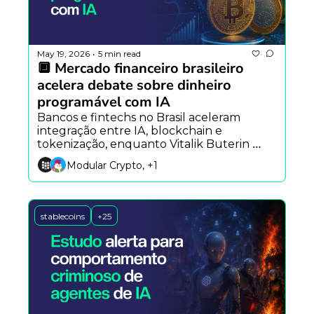
May 19, 2026
5 min read
•
🔲 Mercado financeiro brasileiro 
acelera debate sobre dinheiro 
programável com IA
Bancos e fintechs no Brasil aceleram 
integração entre IA, blockchain e 
tokenização, enquanto Vitalik Buterin 
aposta em verificação matemática para 
Modular Crypto, +1
segurança onchain e o Standard 
Chartered projeta US$ 4 trilhões em ativos 
tokenizados até 2028.
stablecoins
+25