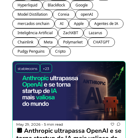
Hyperliquid
BlackRock
Google
Model Distillation
Coreia 
openAI
mercados onchain
AI
Apple
Agentes de IA
Inteligência Artificial
ZachXBT
Lazarus
Chainlink
Meta
Polymarket
CHATGPT
Pudgy Penguins
Cripto
stablecoins
+23
May 29, 2026
5 min read
•
🔲 Anthropic ultrapassa OpenAI e se 