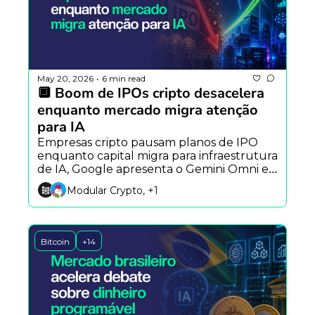
May 20, 2026
6 min read
•
🔲 Boom de IPOs cripto desacelera 
enquanto mercado migra atenção 
para IA
Empresas cripto pausam planos de IPO 
enquanto capital migra para infraestrutura 
de IA, Google apresenta o Gemini Omni e 
novo exploit reacende alertas sobre 
Modular Crypto, +1
segurança em protocolos DeFi.
Bitcoin
+14