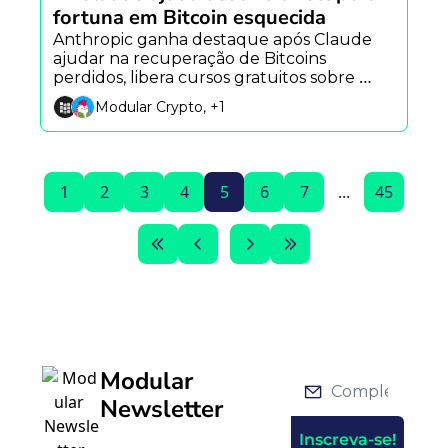
fortuna em Bitcoin esquecida
Anthropic ganha destaque após Claude 
ajudar na recuperação de Bitcoins 
perdidos, libera cursos gratuitos sobre 
agentes de IA e vê novo alerta surgir após 
Modular Crypto, +1
incidente envolvendo Grok.
1
2
3
4
5
6
7
...
45
Modular 
Newsletter
Inscreva-se!