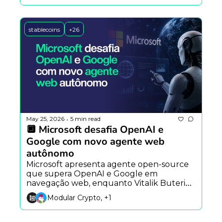
blockchain.
stablecoins
+26
May 25, 2026
5 min read
•
🔲 Microsoft desafia OpenAI e 
Google com novo agente web 
autônomo
Microsoft apresenta agente open-source 
que supera OpenAI e Google em 
navegação web, enquanto Vitalik Buterin 
propõe Ethereum Foundation mais 
Modular Crypto, +1
enxuta e a Argentina testa IA para prever 
impactos sociais.