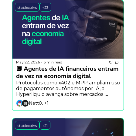
stablecoins
+23
May 22, 2026
6 min read
•
🔲 Agentes de IA financeiros entram 
de vez na economia digital
Protocolos como x402 e MPP ampliam uso 
de pagamentos autônomos por IA, a 
Hyperliquid avança sobre mercados 
tradicionais e a DeepSeek prepara rival do 
Nett0, +1
Claude Code.
stablecoins
+21