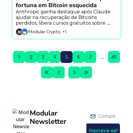
fortuna em Bitcoin esquecida
Anthropic ganha destaque após Claude 
ajudar na recuperação de Bitcoins 
perdidos, libera cursos gratuitos sobre 
agentes de IA e vê novo alerta surgir após 
Modular Crypto, +1
incidente envolvendo Grok.
1
2
3
4
5
6
7
...
45
Modular 
Newsletter
Inscreva-se!