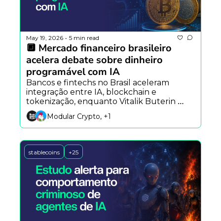
May 19, 2026
5 min read
•
🔲 Mercado financeiro brasileiro 
acelera debate sobre dinheiro 
programável com IA
Bancos e fintechs no Brasil aceleram 
integração entre IA, blockchain e 
tokenização, enquanto Vitalik Buterin 
aposta em verificação matemática para 
Modular Crypto, +1
segurança onchain e o Standard 
Chartered projeta US$ 4 trilhões em ativos 
tokenizados até 2028.
stablecoins
+25