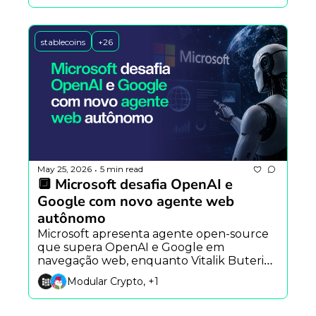
blockchain.
stablecoins
+26
May 25, 2026
5 min read
•
🔲 Microsoft desafia OpenAI e 
Google com novo agente web 
autônomo
Microsoft apresenta agente open-source 
que supera OpenAI e Google em 
navegação web, enquanto Vitalik Buterin 
propõe Ethereum Foundation mais 
Modular Crypto, +1
enxuta e a Argentina testa IA para prever 
impactos sociais.