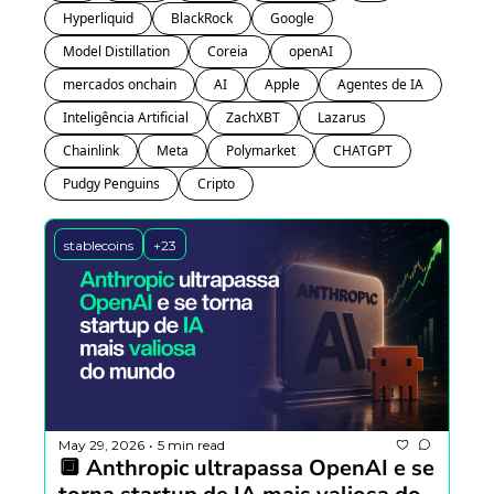
Hyperliquid
BlackRock
Google
Model Distillation
Coreia 
openAI
mercados onchain
AI
Apple
Agentes de IA
Inteligência Artificial
ZachXBT
Lazarus
Chainlink
Meta
Polymarket
CHATGPT
Pudgy Penguins
Cripto
stablecoins
+23
May 29, 2026
5 min read
•
🔲 Anthropic ultrapassa OpenAI e se 