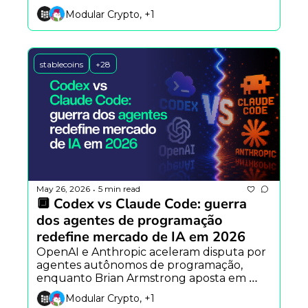
empregos e fundador da OpenZeppelin 
Modular Crypto, +1
alerta para crise de segurança no DeFi.
stablecoins
+28
May 26, 2026
5 min read
•
🔲 Codex vs Claude Code: guerra 
dos agentes de programação 
redefine mercado de IA em 2026
OpenAI e Anthropic aceleram disputa por 
agentes autônomos de programação, 
enquanto Brian Armstrong aposta em 
finanças totalmente onchain e Vitalik 
Modular Crypto, +1
Buterin defende IA aplicada à segurança 