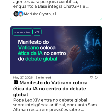
agentes para pesquisa científica, 
enquanto a Base integra ChatGPT e 
Claude ao DeFi e o YouTube amplia 
Modular Crypto, +1
detecção automática de vídeos gerados 
por IA.
stablecoins
+17
May 27, 2026
6 min read
•
🔲 Manifesto do Vaticano coloca 
ética da IA no centro do debate 
global
Pope Leo XIV entra no debate global 
sobre inteligência artificial, enquanto Sam 
Altman recua em previsões sobre 