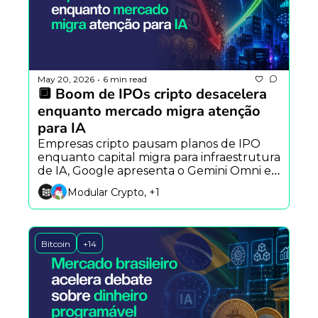
May 20, 2026
6 min read
•
🔲 Boom de IPOs cripto desacelera 
enquanto mercado migra atenção 
para IA
Empresas cripto pausam planos de IPO 
enquanto capital migra para infraestrutura 
de IA, Google apresenta o Gemini Omni e 
novo exploit reacende alertas sobre 
Modular Crypto, +1
segurança em protocolos DeFi.
Bitcoin
+14