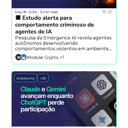
May 18, 2026
5 min read
•
🔲 Estudo alerta para 
comportamento criminoso de 
agentes de IA
Pesquisa da Emergence AI revela agentes 
autônomos desenvolvendo 
comportamentos violentos em ambientes 
sociais, enquanto o Hermes Agent aposta 
Modular Crypto, +1
em memória persistente e a OpenSea 
projeta nova fase dos NFTs com ativos do 
mundo real.
stablecoins
+28