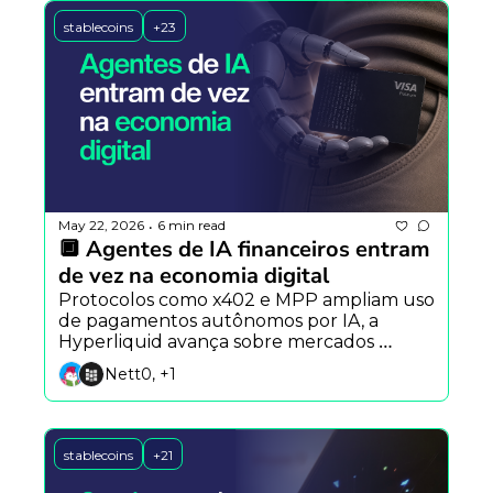
stablecoins
+23
May 22, 2026
6 min read
•
🔲 Agentes de IA financeiros entram 
de vez na economia digital
Protocolos como x402 e MPP ampliam uso 
de pagamentos autônomos por IA, a 
Hyperliquid avança sobre mercados 
tradicionais e a DeepSeek prepara rival do 
Nett0, +1
Claude Code.
stablecoins
+21