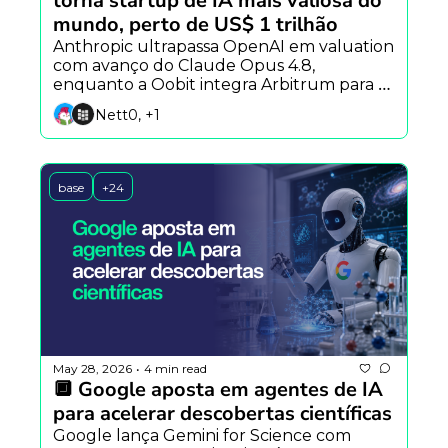
torna startup de IA mais valiosa do 
mundo, perto de US$ 1 trilhão
Anthropic ultrapassa OpenAI em valuation 
com avanço do Claude Opus 4.8, 
enquanto a Oobit integra Arbitrum para 
pagamentos globais e pesquisadores criam 
Nett0, +1
IA capaz de antecipar perguntas dos 
usuários.
base
+24
May 28, 2026
4 min read
•
🔲 Google aposta em agentes de IA 
para acelerar descobertas científicas
Google lança Gemini for Science com 