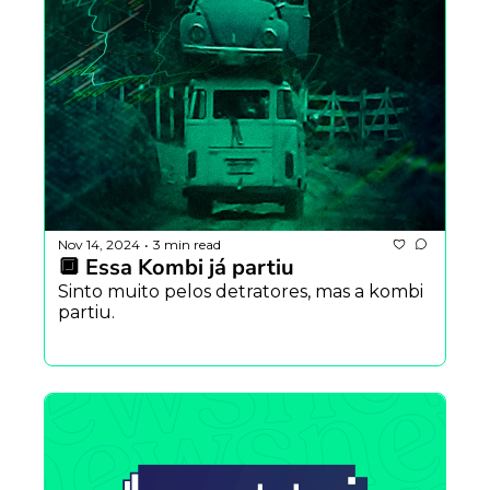
Nov 14, 2024
3 min read
•
🔲 Essa Kombi já partiu
Sinto muito pelos detratores, mas a kombi 
partiu.