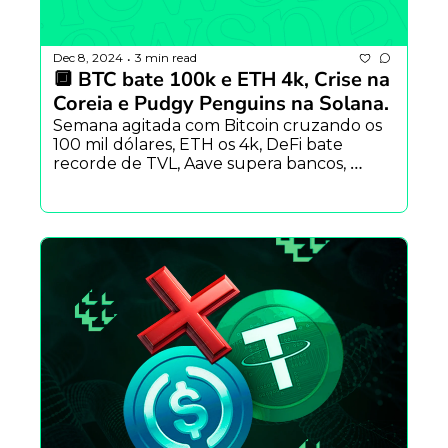
Dec 8, 2024
3 min read
•
🔲 BTC bate 100k e ETH 4k, Crise na 
Coreia e Pudgy Penguins na Solana.
Semana agitada com Bitcoin cruzando os 
100 mil dólares, ETH os 4k, DeFi bate 
recorde de TVL, Aave supera bancos, 
Trump indica czar para cripto e AI e 
descubra porque o Modular Carnival 
escolheu BH!