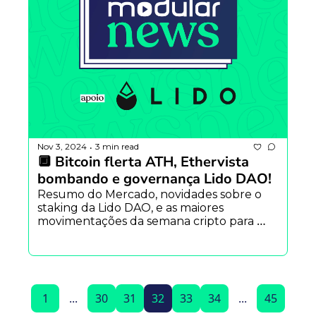
Nov 3, 2024
3 min read
•
🔲 Bitcoin flerta ATH, Ethervista 
bombando e governança Lido DAO!
Resumo do Mercado, novidades sobre o 
staking da Lido DAO, e as maiores 
movimentações da semana cripto para 
você começar o domingo informado e com 
leveza!
1
...
30
31
32
33
34
...
45