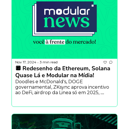
Nov 17, 2024
3 min read
•
🔲 Redesenho da Ethereum, Solana 
Quase Lá e Modular na Mídia!
Doodles e McDonald's, DOGE 
governamental, ZKsync aprova incentivo 
ao DeFi, airdrop da Linea só em 2025, 
DREX em ebulição e muito mais. Confira 
tudo o que movimentou a semana cripto!