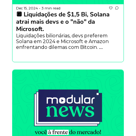
Dec 15, 2024
3 min read
•
🔲 Liquidações de $1,5 Bi, Solana 
atrai mais devs e o "não" da 
Microsoft.
Liquidações bilionárias, devs preferem 
Solana em 2024 e Microsoft e Amazon 
enfrentando dilemas com Bitcoin. 
Movement lança mainnet, Nature lança 
plataforma DeSci, Pudgy Penguins flipam 
BAYC e mais.