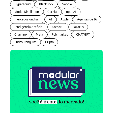
Hyperliquid
BlackRock
Google
Model Distillation
Coreia 
openAI
mercados onchain
AI
Apple
Agentes de IA
Inteligência Artificial
ZachXBT
Lazarus
Chainlink
Meta
Polymarket
CHATGPT
Pudgy Penguins
Cripto