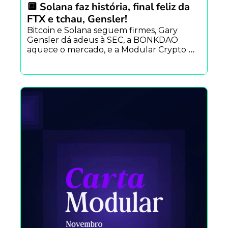
🔲 Solana faz história, final feliz da 
FTX e tchau, Gensler!
Bitcoin e Solana seguem firmes, Gary 
Gensler dá adeus à SEC, a BONKDAO 
aquece o mercado, e a Modular Crypto 
continua inovando com conteúdos 
exclusivos e quests cheias de prêmios. 🚀