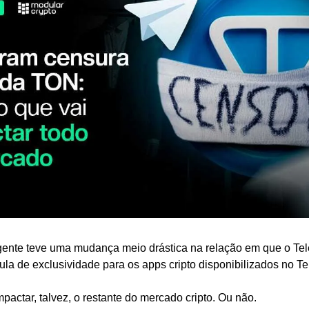
ente teve uma mudança meio drástica na relação em que o Tel
ula de exclusividade para os apps cripto disponibilizados no T
ctar, talvez, o restante do mercado cripto. Ou não.