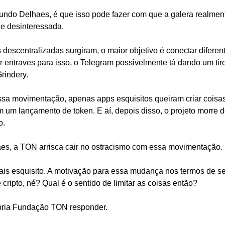
undo Delhaes, é que isso pode fazer com que a galera realment
que desinteressada.
descentralizadas surgiram, o maior objetivo é conectar diferent
iar entraves para isso, o Telegram possivelmente tá dando um tiro
rindery.
sa movimentação, apenas apps esquisitos queiram criar coisas 
 um lançamento de token. E aí, depois disso, o projeto morre d
o.
es, a TON arrisca cair no ostracismo com essa movimentação.
ais esquisito. A motivação para essa mudança nos termos de ser
cripto, né? Qual é o sentido de limitar as coisas então?
pria Fundação TON responder.