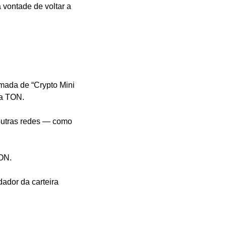
vontade de voltar a 
mada de “Crypto Mini 
da TON.
outras redes — como 
TON.
ador da carteira 