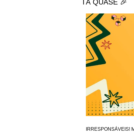
TÁ QUASE 🎉
IRRESPONSÁVEIS! Modu