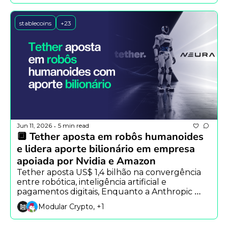
Fable 5.
stablecoins
+23
Jun 11, 2026
5 min read
•
🔲 Tether aposta em robôs humanoides 
e lidera aporte bilionário em empresa 
apoiada por Nvidia e Amazon
Tether aposta US$ 1,4 bilhão na convergência 
entre robótica, inteligência artificial e 
pagamentos digitais, Enquanto a Anthropic 
defende auditorias obrigatórias para sistemas 
Modular Crypto, +1
avançados de IA, Já o Google explora uma nova 
arquitetura capaz de gerar texto até quatro 