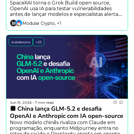
SpaceXAI torna o Grok Build open source, 
OpenAI usa IA para testar vulnerabilidades 
antes de lançar modelos e especialistas alertam 
para impactos econômicos da IA.
Modular Crypto, +1
stablecoins
+25
Jun 19, 2026
7 min read
•
🔲 China lança GLM-5.2 e desafia 
OpenAI e Anthropic com IA open-source
Novo modelo chinês rivaliza com Claude em 
programação, enquanto Midjourney entra no 
setor de saúde e Perplexity aposta em agentes 