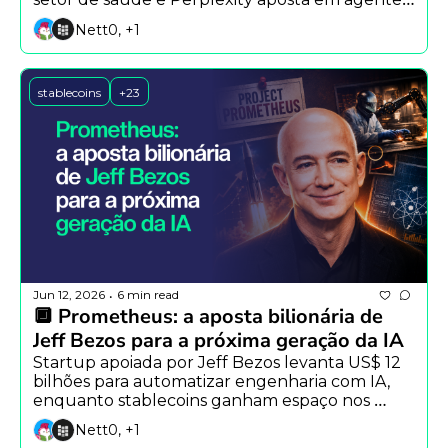
que aprendem com a própria experiência.
Nett0, +1
stablecoins
+23
Jun 12, 2026
6 min read
•
🔲 Prometheus: a aposta bilionária de 
Jeff Bezos para a próxima geração da IA
Startup apoiada por Jeff Bezos levanta US$ 12 
bilhões para automatizar engenharia com IA, 
enquanto stablecoins ganham espaço nos 
pagamentos cotidianos e a Anthropic recua 
Nett0, +1
após críticas sobre transparência no Claude 