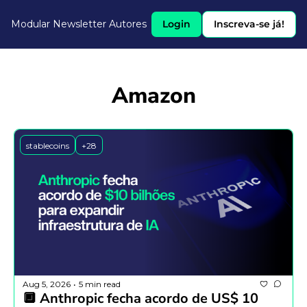
Modular Newsletter
Autores
Login
Inscreva-se já!
Amazon
stablecoins
+28
Aug 5, 2026
5 min read
•
🔲 Anthropic fecha acordo de US$ 10 