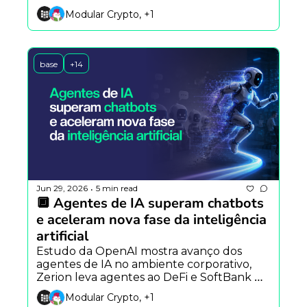
modelo open source foca em 
Modular Crypto, +1
programação totalmente autônoma.
base
+14
Jun 29, 2026
5 min read
•
🔲 Agentes de IA superam chatbots 
e aceleram nova fase da inteligência 
artificial
Estudo da OpenAI mostra avanço dos 
agentes de IA no ambiente corporativo, 
Zerion leva agentes ao DeFi e SoftBank 
questiona planos da SpaceX para 
Modular Crypto, +1
computação orbital.