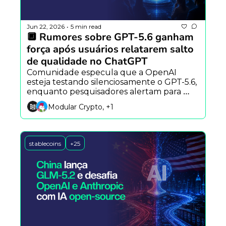
Jun 22, 2026
5 min read
•
🔲 Rumores sobre GPT-5.6 ganham 
força após usuários relatarem salto 
de qualidade no ChatGPT
Comunidade especula que a OpenAI 
esteja testando silenciosamente o GPT-5.6, 
enquanto pesquisadores alertam para 
riscos psicológicos dos chatbots e novos 
Modular Crypto, +1
modelos por difusão desafiam a 
arquitetura tradicional dos LLMs.
stablecoins
+25