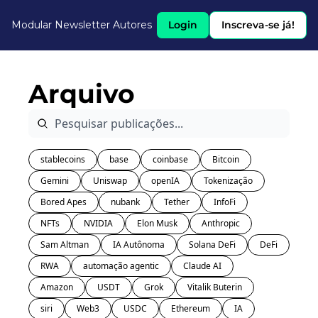
Modular Newsletter
Autores
Login
Inscreva-se já!
Arquivo
stablecoins
base
coinbase
Bitcoin
Gemini
Uniswap
openIA
Tokenização
Bored Apes
nubank
Tether
InfoFi
NFTs
NVIDIA
Elon Musk
Anthropic
Sam Altman
IA Autônoma
Solana DeFi
DeFi
RWA
automação agentic
Claude AI
Amazon
USDT
Grok
Vitalik Buterin
siri
Web3
USDC
Ethereum
IA