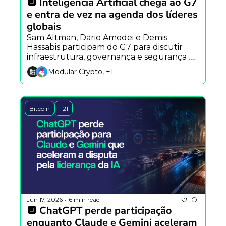
🔲 Inteligência Artificial chega ao G7 
e entra de vez na agenda dos líderes 
globais
Sam Altman, Dario Amodei e Demis 
Hassabis participam do G7 para discutir 
infraestrutura, governança e segurança da 
IA, enquanto Nvidia avança em robôs 
Modular Crypto, +1
autônomos e pesquisa mostra crescente 
preocupação pública com os impactos da 
tecnologia.
Bitcoin
+21
Jun 17, 2026
6 min read
•
🔲 ChatGPT perde participação 
enquanto Claude e Gemini aceleram 