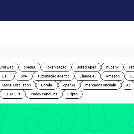
Uniswap
openIA
Tokenização
Bored Apes
nubank
Tet
DeFi
RWA
automação agentic
Claude AI
Amazon
U
Model Distillation
Coreia 
openAI
mercados onchain
AI
CHATGPT
Pudgy Penguins
Cripto