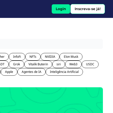
Login
Inscreva-se já!
her
InfoFi
NFTs
NVIDIA
Elon Musk
SDT
Grok
Vitalik Buterin
siri
Web3
USDC
Apple
Agentes de IA
Inteligência Artificial