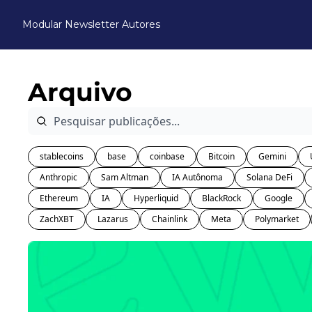
Modular Newsletter
Autores
Arquivo
stablecoins
base
coinbase
Bitcoin
Gemini
Anthropic
Sam Altman
IA Autônoma
Solana DeFi
Ethereum
IA
Hyperliquid
BlackRock
Google
ZachXBT
Lazarus
Chainlink
Meta
Polymarket