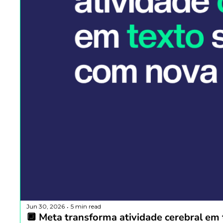
Jun 30, 2026
5 min read
•
🔲 Meta transforma atividade cerebral em 