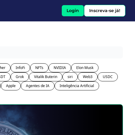
Login
Inscreva-se já!
her
InfoFi
NFTs
NVIDIA
Elon Musk
SDT
Grok
Vitalik Buterin
siri
Web3
USDC
Apple
Agentes de IA
Inteligência Artificial