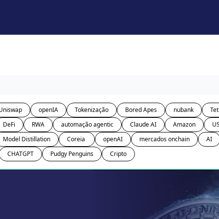
Uniswap
openIA
Tokenização
Bored Apes
nubank
Tet
DeFi
RWA
automação agentic
Claude AI
Amazon
U
Model Distillation
Coreia 
openAI
mercados onchain
AI
CHATGPT
Pudgy Penguins
Cripto