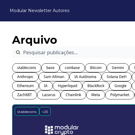
Modular Newsletter
Autores
Arquivo
stablecoins
base
coinbase
Bitcoin
Gemini
Anthropic
Sam Altman
IA Autônoma
Solana DeFi
Ethereum
IA
Hyperliquid
BlackRock
Google
ZachXBT
Lazarus
Chainlink
Meta
Polymarket
stablecoins
+25