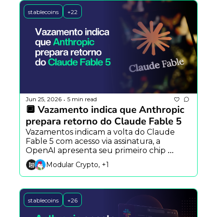
stablecoins
+22
Jun 25, 2026
5 min read
•
🔲 Vazamento indica que Anthropic 
prepara retorno do Claude Fable 5
Vazamentos indicam a volta do Claude 
Fable 5 com acesso via assinatura, a 
OpenAI apresenta seu primeiro chip 
próprio para IA e o Hermes Agent aposta 
Modular Crypto, +1
em mascotes animados para aproximar 
usuários dos agentes autônomos.
stablecoins
+26