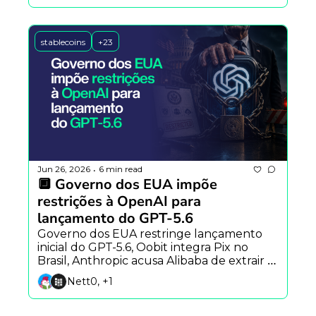
stablecoins
+23
Jun 26, 2026
6 min read
•
🔲 Governo dos EUA impõe 
restrições à OpenAI para 
lançamento do GPT-5.6
Governo dos EUA restringe lançamento 
inicial do GPT-5.6, Oobit integra Pix no 
Brasil, Anthropic acusa Alibaba de extrair 
dados do Claude e estudo aponta que a IA 
Nett0, +1
já influencia a definição de problemas.