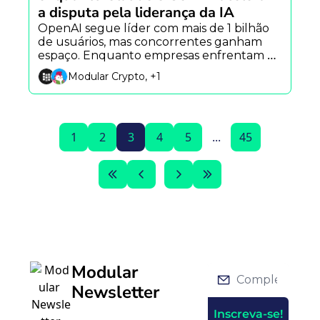
a disputa pela liderança da IA
OpenAI segue líder com mais de 1 bilhão 
de usuários, mas concorrentes ganham 
espaço. Enquanto empresas enfrentam 
uma crise de custos com IA e a Alibaba 
Modular Crypto, +1
acelera sua aposta na economia dos robôs.
1
2
3
4
5
...
45
Modular 
Newsletter
Inscreva-se!