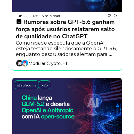
Jun 22, 2026
5 min read
•
🔲 Rumores sobre GPT-5.6 ganham 
força após usuários relatarem salto 
de qualidade no ChatGPT
Comunidade especula que a OpenAI 
esteja testando silenciosamente o GPT-5.6, 
enquanto pesquisadores alertam para 
riscos psicológicos dos chatbots e novos 
Modular Crypto, +1
modelos por difusão desafiam a 
arquitetura tradicional dos LLMs.
stablecoins
+25