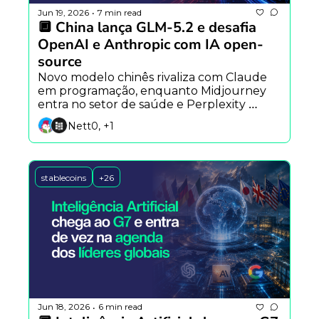
Jun 19, 2026
7 min read
•
🔲 China lança GLM-5.2 e desafia 
OpenAI e Anthropic com IA open-
source
Novo modelo chinês rivaliza com Claude 
em programação, enquanto Midjourney 
entra no setor de saúde e Perplexity 
aposta em agentes que aprendem com a 
Nett0, +1
própria experiência.
stablecoins
+26
Jun 18, 2026
6 min read
•