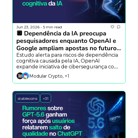
Jun 23, 2026
5 min read
•
🔲 Dependência da IA preocupa 
pesquisadores enquanto OpenAI e 
Google ampliam apostas no futuro 
da tecnologia
Estudo alerta para riscos de dependência 
cognitiva causada pela IA, OpenAI 
expande iniciativa de cibersegurança com 
novos agentes e Google investe em 
Modular Crypto, +1
Hollywood para desenvolver ferramentas 
de IA para o cinema.
stablecoins
+31