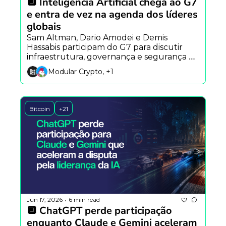
🔲 Inteligência Artificial chega ao G7 
e entra de vez na agenda dos líderes 
globais
Sam Altman, Dario Amodei e Demis 
Hassabis participam do G7 para discutir 
infraestrutura, governança e segurança da 
IA, enquanto Nvidia avança em robôs 
Modular Crypto, +1
autônomos e pesquisa mostra crescente 
preocupação pública com os impactos da 
tecnologia.
Bitcoin
+21
Jun 17, 2026
6 min read
•
🔲 ChatGPT perde participação 
enquanto Claude e Gemini aceleram 