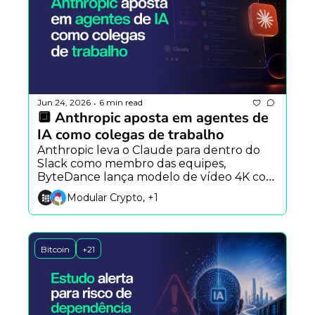
Jun 24, 2026
6 min read
•
🔲 Anthropic aposta em agentes de 
IA como colegas de trabalho
Anthropic leva o Claude para dentro do 
Slack como membro das equipes, 
ByteDance lança modelo de vídeo 4K com 
até 50 referências e empresas defendem 
Modular Crypto, +1
IA soberana para reduzir dependência das 
big techs.
Bitcoin
+21