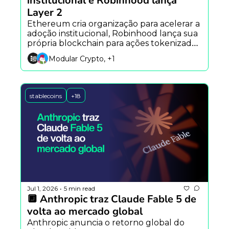
institucional e Robinhood lança 
Layer 2
Ethereum cria organização para acelerar a 
adoção institucional, Robinhood lança sua 
própria blockchain para ações tokenizadas, 
enquanto rumores apontam novo 
Modular Crypto, +1
dispositivo da SpaceX.
stablecoins
+18
Jul 1, 2026
5 min read
•
🔲 Anthropic traz Claude Fable 5 de 
volta ao mercado global
Anthropic anuncia o retorno global do 