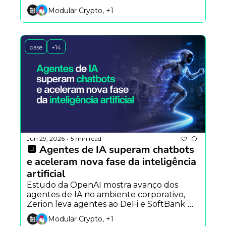
modelo open source foca em 
Modular Crypto, +1
programação totalmente autônoma.
base
+14
Jun 29, 2026
5 min read
•
🔲 Agentes de IA superam chatbots 
e aceleram nova fase da inteligência 
artificial
Estudo da OpenAI mostra avanço dos 
agentes de IA no ambiente corporativo, 
Zerion leva agentes ao DeFi e SoftBank 
questiona planos da SpaceX para 
Modular Crypto, +1
computação orbital.