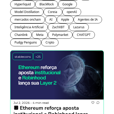
Hyperliquid
BlackRock
Google
Model Distillation
Coreia 
openAI
mercados onchain
AI
Apple
Agentes de IA
Inteligência Artificial
ZachXBT
Lazarus
Chainlink
Meta
Polymarket
CHATGPT
Pudgy Penguins
Cripto
stablecoins
+25
Jul 2, 2026
4 min read
•
🔲 Ethereum reforça aposta 