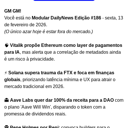
GM GM! 
Você está no
 Modular DailyNews Edição #186 
- sexta, 13 
de fevereiro de 2026.
(O único azar hoje é estar fora do mercado.)
🧠
Vitalik propõe Ethereum como layer de pagamentos 
para IA
, mas alerta que a correlação de metadados ainda 
é um risco à privacidade.
⚡ 
Solana supera trauma da FTX e foca em finanças 
globais
, priorizando latência mínima e UX para atrair o 
mercado tradicional em 2026.
👻
Aave Labs quer dar 100% da receita para a DAO
 com 
o plano 'Aave Will Win', disparando o token com a 
promessa de dividendos reais.
🕵️ 
Pepe Holmes por
Beni: 
convoca builders para o 