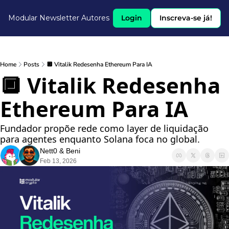
Modular Newsletter
Autores
Login
Inscreva-se já!
Home
Posts
🔲 Vitalik Redesenha Ethereum Para IA
🔲 Vitalik Redesenha 
Ethereum Para IA
Fundador propõe rede como layer de liquidação 
para agentes enquanto Solana foca no global.
Nett0
 & 
Beni
Feb 13, 2026