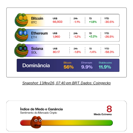
Snapshot: 13/fev/26, 07:40 pm BRT. Dados: Coingecko