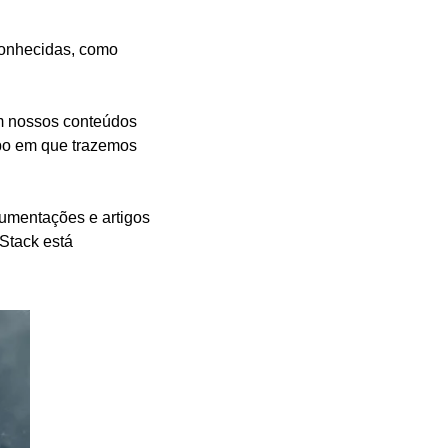
onhecidas, como 
 que já trazemos em nossos conteúdos 
po em que trazemos 
mentações e artigos 
Stack está 