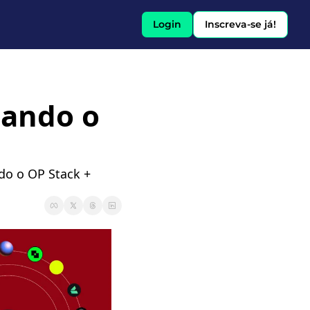
Login
Inscreva-se já!
ando o 
do o OP Stack + 