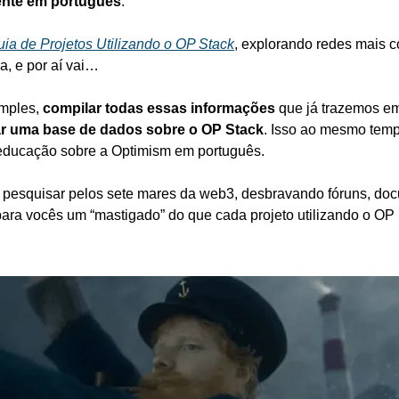
ente em português
.
ia de Projetos Utilizando o OP Stack
, explorando redes mais c
a, e por aí vai…
mples, 
compilar todas essas informações
ar uma base de dados sobre o OP Stack
. Isso ao mesmo tem
educação sobre a Optimism em português.
esquisar pelos sete mares da web3, desbravando fóruns, docu
para vocês um “mastigado” do que cada projeto utilizando o OP 