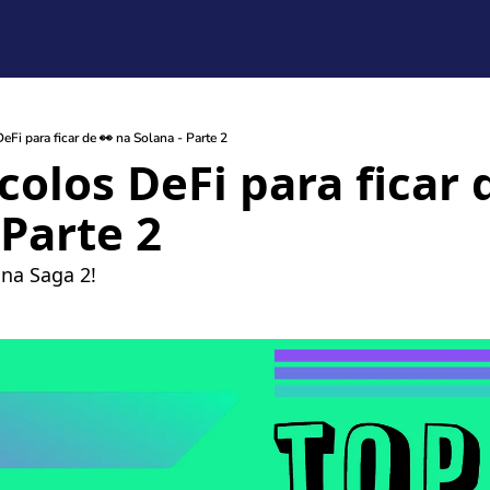
eFi para ficar de 👀 na Solana - Parte 2
colos DeFi para ficar d
 Parte 2
ana Saga 2! 