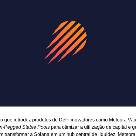
lo que introduz produtos de DeFi inovadores como Meteora Va
n-Pegged Stable Pools
 para otimizar a utilização de capital e g
 transformar a Solana em um hub central de liquidez.
 Meteora