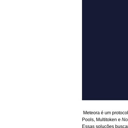
 Meteora é um protoco
Pools, Multitoken e 
No
Essas soluções buscam