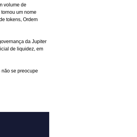
m volume de 
e tornou um nome 
de tokens, Ordem 
 governança da Jupiter 
cial de liquidez, em 
s não se preocupe 