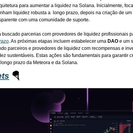
uitetura para aumentar a liquidez na Solana. Inicialmente, foca
nham liquidez robusta a  longo prazo, depois na criação de um 
nsparente com uma comunidade de suporte. 
á buscado parcerias com provedores de liquidez profissionais p
razo
. As próximas etapas incluem estabelecer uma 
DAO
 e um s
ndo parceiros e provedores de liquidez com recompensas e inv
dez sustentáveis. Estas ações são fundamentais para garantir c
 longo prazo da Meteora e da Solana.
ets
 🪂