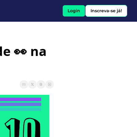
Login
Inscreva-se já!
e 👀 na 