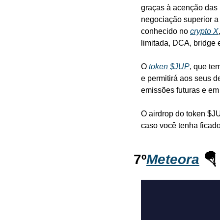
graças à acenção das 
negociação superior a
conhecido no 
crypto X
limitada, DCA, bridge 
O 
token $JUP
, que te
e permitirá aos seus de
emissões futuras e em 
O airdrop do token $JU
caso você tenha ficado
7º
Meteora
 🪂