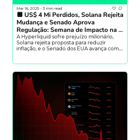
Mar 16, 2025
3 min read
•
🔲 US$ 4 Mi Perdidos, Solana Rejeita 
Mudança e Senado Aprova 
Regulação: Semana de Impacto na 
Web3!
A Hyperliquid sofre prejuízo milionário, 
Solana rejeita proposta para reduzir 
inflação, e o Senado dos EUA avança com o 
projeto de lei para regulamentar 
stablecoins. Uma semana que mexeu com 
o mercado