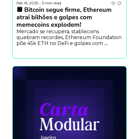
Feb 16, 2025
3 min read
•
🔲 Bitcoin segue firme, Ethereum 
atrai bilhões e golpes com 
memecoins explodem!
Mercado se recupera, stablecoins 
quebram recordes, Ethereum Foundation 
põe 45k ETH no DeFi e golpes com 
memecoins somam US$ 500 milhões. E no 
Modular Carnival, a reta final chegou!