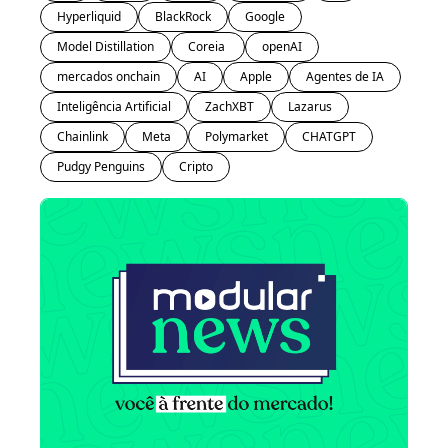
Hyperliquid
BlackRock
Google
Model Distillation
Coreia 
openAI
mercados onchain
AI
Apple
Agentes de IA
Inteligência Artificial
ZachXBT
Lazarus
Chainlink
Meta
Polymarket
CHATGPT
Pudgy Penguins
Cripto