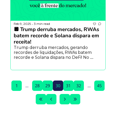
Feb 9, 2025
3 min read
•
🔲 Trump derruba mercados, RWAs 
batem recorde e Solana dispara em 
receita!
Trump derruba mercados, gerando 
recordes de liquidações, RWAs batem 
recorde e Solana dispara no DeFi! No 
Modular News, despedida do Pelica – 
quem deve apresentar com o Uai? 🔥
1
...
28
29
30
31
32
...
45