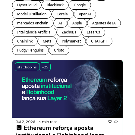
Hyperliquid
BlackRock
Google
Model Distillation
Coreia 
openAI
mercados onchain
AI
Apple
Agentes de IA
Inteligência Artificial
ZachXBT
Lazarus
Chainlink
Meta
Polymarket
CHATGPT
Pudgy Penguins
Cripto
stablecoins
+25
Jul 2, 2026
4 min read
•
🔲 Ethereum reforça aposta 