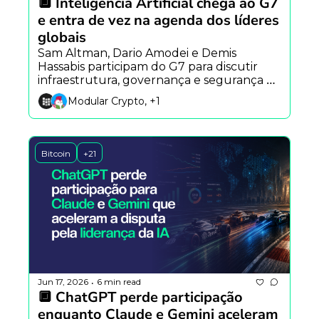
🔲 Inteligência Artificial chega ao G7 
e entra de vez na agenda dos líderes 
globais
Sam Altman, Dario Amodei e Demis 
Hassabis participam do G7 para discutir 
infraestrutura, governança e segurança da 
IA, enquanto Nvidia avança em robôs 
Modular Crypto, +1
autônomos e pesquisa mostra crescente 
preocupação pública com os impactos da 
tecnologia.
Bitcoin
+21
Jun 17, 2026
6 min read
•
🔲 ChatGPT perde participação 
enquanto Claude e Gemini aceleram 