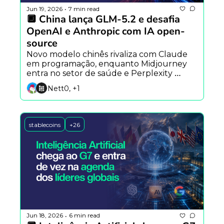
Jun 19, 2026
7 min read
•
🔲 China lança GLM-5.2 e desafia 
OpenAI e Anthropic com IA open-
source
Novo modelo chinês rivaliza com Claude 
em programação, enquanto Midjourney 
entra no setor de saúde e Perplexity 
aposta em agentes que aprendem com a 
Nett0, +1
própria experiência.
stablecoins
+26
Jun 18, 2026
6 min read
•