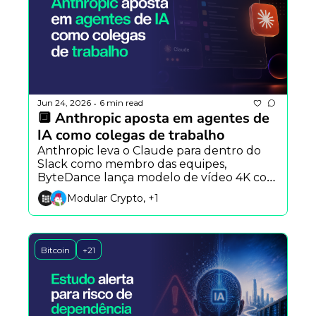
Jun 24, 2026
6 min read
•
🔲 Anthropic aposta em agentes de 
IA como colegas de trabalho
Anthropic leva o Claude para dentro do 
Slack como membro das equipes, 
ByteDance lança modelo de vídeo 4K com 
até 50 referências e empresas defendem 
Modular Crypto, +1
IA soberana para reduzir dependência das 
big techs.
Bitcoin
+21