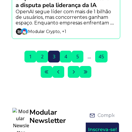
a disputa pela liderança da IA
OpenAI segue líder com mais de 1 bilhão 
de usuários, mas concorrentes ganham 
espaço. Enquanto empresas enfrentam 
uma crise de custos com IA e a Alibaba 
Modular Crypto, +1
acelera sua aposta na economia dos robôs.
1
2
3
4
5
...
45
Modular 
Newsletter
Inscreva-se!