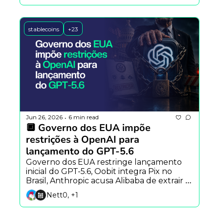
stablecoins
+23
Jun 26, 2026
6 min read
•
🔲 Governo dos EUA impõe 
restrições à OpenAI para 
lançamento do GPT-5.6
Governo dos EUA restringe lançamento 
inicial do GPT-5.6, Oobit integra Pix no 
Brasil, Anthropic acusa Alibaba de extrair 
dados do Claude e estudo aponta que a IA 
Nett0, +1
já influencia a definição de problemas.