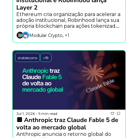
institucional e Robinhood lança 
Layer 2
Ethereum cria organização para acelerar a 
adoção institucional, Robinhood lança sua 
própria blockchain para ações tokenizadas, 
enquanto rumores apontam novo 
Modular Crypto, +1
dispositivo da SpaceX.
stablecoins
+18
Jul 1, 2026
5 min read
•
🔲 Anthropic traz Claude Fable 5 de 
volta ao mercado global
Anthropic anuncia o retorno global do 