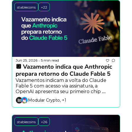
stablecoins
+22
Jun 25, 2026
5 min read
•
🔲 Vazamento indica que Anthropic 
prepara retorno do Claude Fable 5
Vazamentos indicam a volta do Claude 
Fable 5 com acesso via assinatura, a 
OpenAI apresenta seu primeiro chip 
próprio para IA e o Hermes Agent aposta 
Modular Crypto, +1
em mascotes animados para aproximar 
usuários dos agentes autônomos.
stablecoins
+26