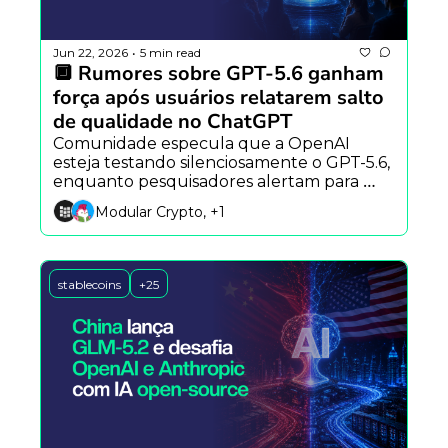
Jun 22, 2026
5 min read
•
🔲 Rumores sobre GPT-5.6 ganham 
força após usuários relatarem salto 
de qualidade no ChatGPT
Comunidade especula que a OpenAI 
esteja testando silenciosamente o GPT-5.6, 
enquanto pesquisadores alertam para 
riscos psicológicos dos chatbots e novos 
Modular Crypto, +1
modelos por difusão desafiam a 
arquitetura tradicional dos LLMs.
stablecoins
+25