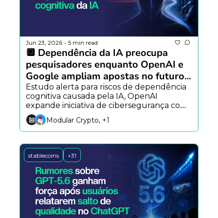
Jun 23, 2026
5 min read
•
🔲 Dependência da IA preocupa 
pesquisadores enquanto OpenAI e 
Google ampliam apostas no futuro 
da tecnologia
Estudo alerta para riscos de dependência 
cognitiva causada pela IA, OpenAI 
expande iniciativa de cibersegurança com 
novos agentes e Google investe em 
Modular Crypto, +1
Hollywood para desenvolver ferramentas 
de IA para o cinema.
stablecoins
+31