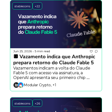
stablecoins
+22
Jun 25, 2026
5 min read
•
🔲 Vazamento indica que Anthropic 
prepara retorno do Claude Fable 5
Vazamentos indicam a volta do Claude 
Fable 5 com acesso via assinatura, a 
OpenAI apresenta seu primeiro chip 
próprio para IA e o Hermes Agent aposta 
Modular Crypto, +1
em mascotes animados para aproximar 
usuários dos agentes autônomos.
stablecoins
+26