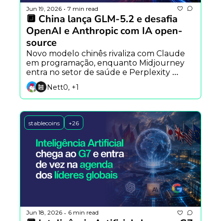
Jun 19, 2026
7 min read
•
🔲 China lança GLM-5.2 e desafia 
OpenAI e Anthropic com IA open-
source
Novo modelo chinês rivaliza com Claude 
em programação, enquanto Midjourney 
entra no setor de saúde e Perplexity 
aposta em agentes que aprendem com a 
Nett0, +1
própria experiência.
stablecoins
+26
Jun 18, 2026
6 min read
•