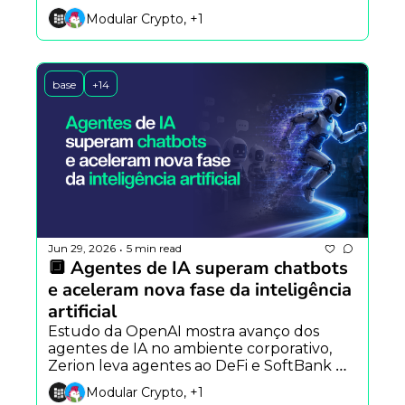
modelo open source foca em 
Modular Crypto, +1
programação totalmente autônoma.
base
+14
Jun 29, 2026
5 min read
•
🔲 Agentes de IA superam chatbots 
e aceleram nova fase da inteligência 
artificial
Estudo da OpenAI mostra avanço dos 
agentes de IA no ambiente corporativo, 
Zerion leva agentes ao DeFi e SoftBank 
questiona planos da SpaceX para 
Modular Crypto, +1
computação orbital.