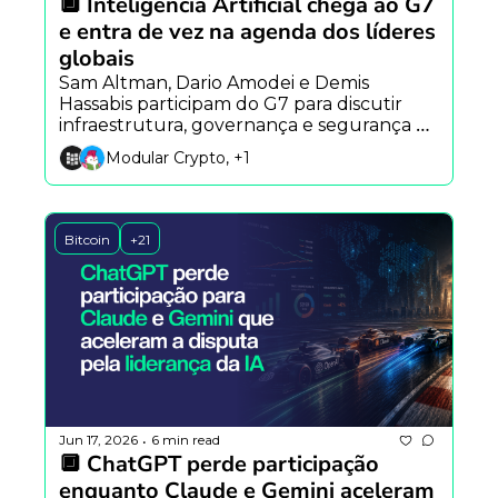
🔲 Inteligência Artificial chega ao G7 
e entra de vez na agenda dos líderes 
globais
Sam Altman, Dario Amodei e Demis 
Hassabis participam do G7 para discutir 
infraestrutura, governança e segurança da 
IA, enquanto Nvidia avança em robôs 
Modular Crypto, +1
autônomos e pesquisa mostra crescente 
preocupação pública com os impactos da 
tecnologia.
Bitcoin
+21
Jun 17, 2026
6 min read
•
🔲 ChatGPT perde participação 
enquanto Claude e Gemini aceleram 