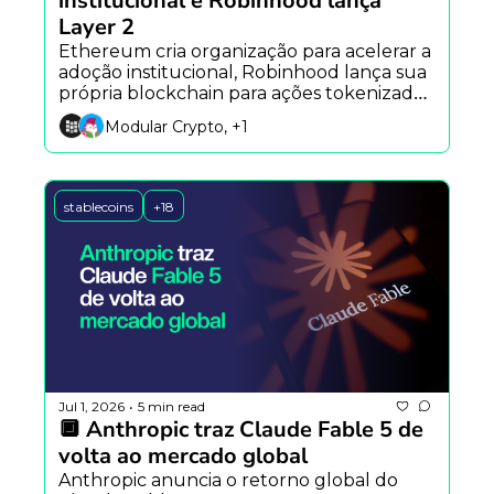
institucional e Robinhood lança 
Layer 2
Ethereum cria organização para acelerar a 
adoção institucional, Robinhood lança sua 
própria blockchain para ações tokenizadas, 
enquanto rumores apontam novo 
Modular Crypto, +1
dispositivo da SpaceX.
stablecoins
+18
Jul 1, 2026
5 min read
•
🔲 Anthropic traz Claude Fable 5 de 
volta ao mercado global
Anthropic anuncia o retorno global do 