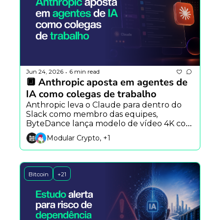
Jun 24, 2026
6 min read
•
🔲 Anthropic aposta em agentes de 
IA como colegas de trabalho
Anthropic leva o Claude para dentro do 
Slack como membro das equipes, 
ByteDance lança modelo de vídeo 4K com 
até 50 referências e empresas defendem 
Modular Crypto, +1
IA soberana para reduzir dependência das 
big techs.
Bitcoin
+21