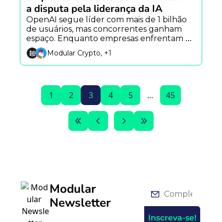
a disputa pela liderança da IA
OpenAI segue líder com mais de 1 bilhão 
de usuários, mas concorrentes ganham 
espaço. Enquanto empresas enfrentam 
uma crise de custos com IA e a Alibaba 
Modular Crypto, +1
acelera sua aposta na economia dos robôs.
1
2
3
4
5
...
45
Modular 
Newsletter
Inscreva-se!