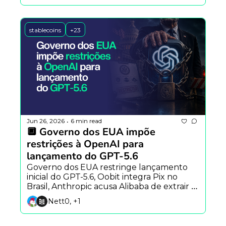
stablecoins
+23
Jun 26, 2026
6 min read
•
🔲 Governo dos EUA impõe 
restrições à OpenAI para 
lançamento do GPT-5.6
Governo dos EUA restringe lançamento 
inicial do GPT-5.6, Oobit integra Pix no 
Brasil, Anthropic acusa Alibaba de extrair 
dados do Claude e estudo aponta que a IA 
Nett0, +1
já influencia a definição de problemas.