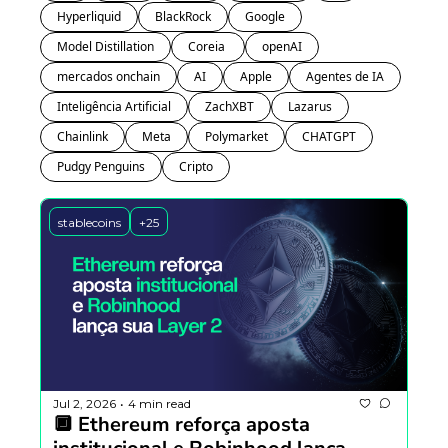
Hyperliquid
BlackRock
Google
Model Distillation
Coreia 
openAI
mercados onchain
AI
Apple
Agentes de IA
Inteligência Artificial
ZachXBT
Lazarus
Chainlink
Meta
Polymarket
CHATGPT
Pudgy Penguins
Cripto
stablecoins
+25
Jul 2, 2026
4 min read
•
🔲 Ethereum reforça aposta 