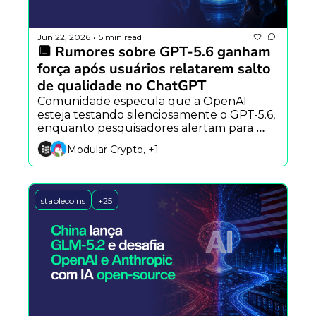
Jun 22, 2026
5 min read
•
🔲 Rumores sobre GPT-5.6 ganham 
força após usuários relatarem salto 
de qualidade no ChatGPT
Comunidade especula que a OpenAI 
esteja testando silenciosamente o GPT-5.6, 
enquanto pesquisadores alertam para 
riscos psicológicos dos chatbots e novos 
Modular Crypto, +1
modelos por difusão desafiam a 
arquitetura tradicional dos LLMs.
stablecoins
+25