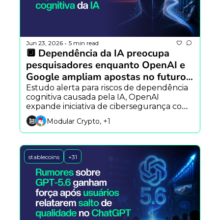
Jun 23, 2026
5 min read
•
🔲 Dependência da IA preocupa 
pesquisadores enquanto OpenAI e 
Google ampliam apostas no futuro 
da tecnologia
Estudo alerta para riscos de dependência 
cognitiva causada pela IA, OpenAI 
expande iniciativa de cibersegurança com 
novos agentes e Google investe em 
Modular Crypto, +1
Hollywood para desenvolver ferramentas 
de IA para o cinema.
stablecoins
+31