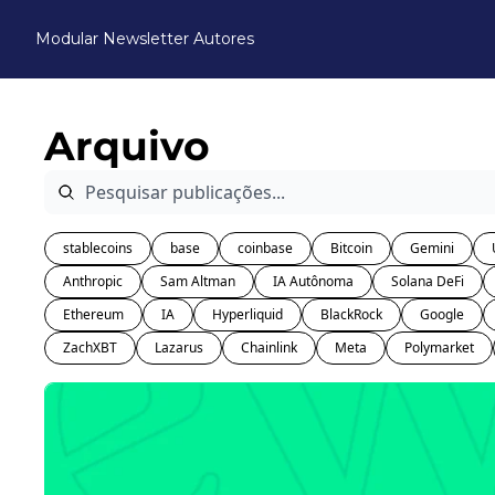
Modular Newsletter
Autores
Arquivo
stablecoins
base
coinbase
Bitcoin
Gemini
Anthropic
Sam Altman
IA Autônoma
Solana DeFi
Ethereum
IA
Hyperliquid
BlackRock
Google
ZachXBT
Lazarus
Chainlink
Meta
Polymarket