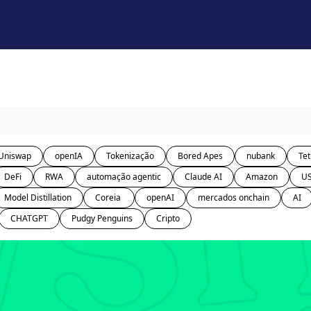
Uniswap
openIA
Tokenização
Bored Apes
nubank
Tet
DeFi
RWA
automação agentic
Claude AI
Amazon
U
Model Distillation
Coreia 
openAI
mercados onchain
AI
CHATGPT
Pudgy Penguins
Cripto