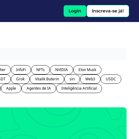
Login
Inscreva-se já!
her
InfoFi
NFTs
NVIDIA
Elon Musk
SDT
Grok
Vitalik Buterin
siri
Web3
USDC
Apple
Agentes de IA
Inteligência Artificial