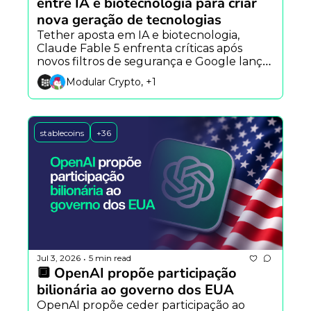
entre IA e biotecnologia para criar 
nova geração de tecnologias
Tether aposta em IA e biotecnologia, 
Claude Fable 5 enfrenta críticas após 
novos filtros de segurança e Google lança 
campanha que reimagina a Declaração da 
Modular Crypto, +1
Independência com ajuda do Gemini.
stablecoins
+36
Jul 3, 2026
5 min read
•
🔲 OpenAI propõe participação 
bilionária ao governo dos EUA
OpenAI propõe ceder participação ao 