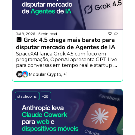
Jul 9, 2026
5 min read
•
🔲 Grok 4.5 chega mais barato para 
disputar mercado de Agentes de IA
SpaceXAI lança Grok 4.5 com foco em 
programação, OpenAI apresenta GPT-Live 
para conversas em tempo real e startup 
aposta em modelos-base para acelerar a 
Modular Crypto, +1
robótica.
stablecoins
+28