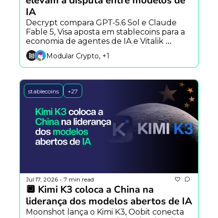
elevam a disputa entre modelos de 
IA
Decrypt compara GPT-5.6 Sol e Claude 
Fable 5, Visa aposta em stablecoins para a 
economia de agentes de IA e Vitalik 
Buterin apresenta mural anônimo na 
Modular Crypto, +1
Aztec.
stablecoins
+27
Jul 17, 2026
7 min read
•
🔲 Kimi K3 coloca a China na 
liderança dos modelos abertos de IA
Moonshot lança o Kimi K3, Oobit conecta 