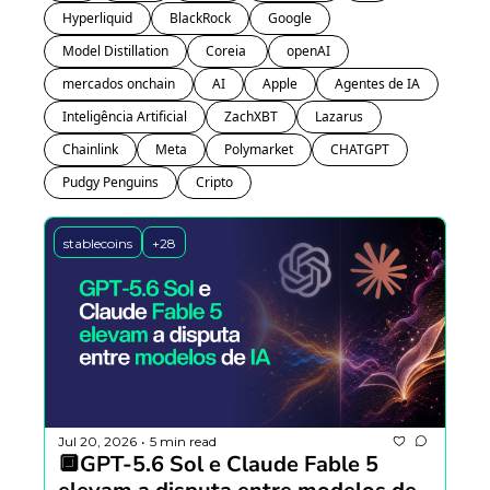
Hyperliquid
BlackRock
Google
Model Distillation
Coreia 
openAI
mercados onchain
AI
Apple
Agentes de IA
Inteligência Artificial
ZachXBT
Lazarus
Chainlink
Meta
Polymarket
CHATGPT
Pudgy Penguins
Cripto
stablecoins
+28
Jul 20, 2026
5 min read
•
🔲GPT-5.6 Sol e Claude Fable 5 