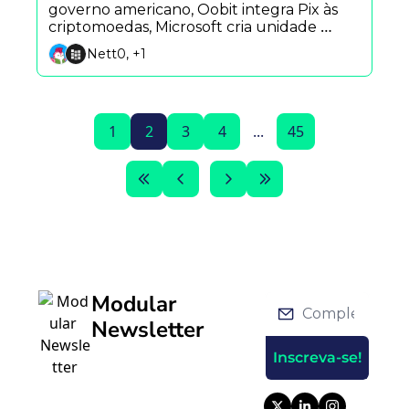
governo americano, Oobit integra Pix às 
criptomoedas, Microsoft cria unidade 
bilionária para implementar IA e Securitize 
Nett0, +1
tokeniza suas próprias ações após IPO.
1
2
3
4
...
45
Modular 
Newsletter
Inscreva-se!