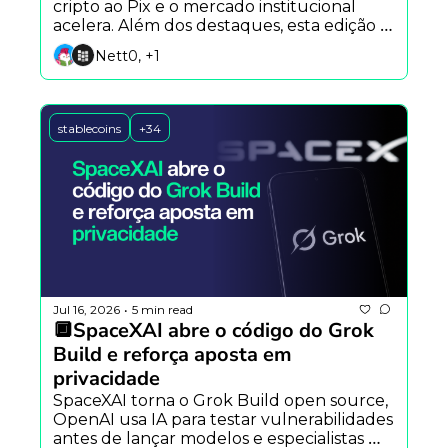
cripto ao Pix e o mercado institucional 
acelera. Além dos destaques, esta edição 
marca a estreia das seções Caixa de 
Nett0, +1
Ferramentas e Carreiras & Oportunidades.
stablecoins
+34
Jul 16, 2026
5 min read
•
🔲SpaceXAI abre o código do Grok 
Build e reforça aposta em 
privacidade
SpaceXAI torna o Grok Build open source, 
OpenAI usa IA para testar vulnerabilidades 
antes de lançar modelos e especialistas 