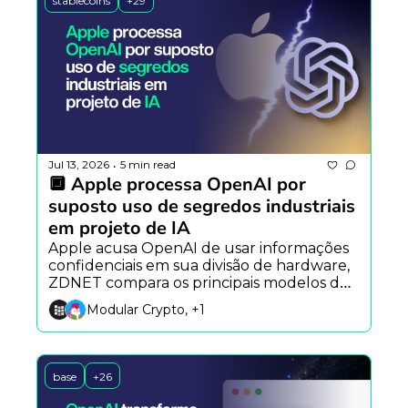
stablecoins
+29
Jul 13, 2026
5 min read
•
🔲 Apple processa OpenAI por 
suposto uso de segredos industriais 
em projeto de IA
Apple acusa OpenAI de usar informações 
confidenciais em sua divisão de hardware, 
ZDNET compara os principais modelos de 
IA de 2026 e Ethereum mostra que 
Modular Crypto, +1
humanos ainda são essenciais na 
segurança.
base
+26