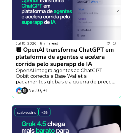
Jul 10, 2026
6 min read
•
🔲 OpenAI transforma ChatGPT em 
plataforma de agentes e acelera 
corrida pelo superapp de IA
OpenAI integra agentes ao ChatGPT, 
Oobit conecta a Base Wallet a 
pagamentos globais e a guerra de preços 
entre modelos de IA se intensifica com 
Nett0, +1
Meta e SpaceXAI.
stablecoins
+28