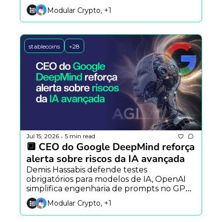
alertam para impactos econômicos da IA.
Modular Crypto, +1
stablecoins
+28
Jul 15, 2026
5 min read
•
🔲 CEO do Google DeepMind reforça 
alerta sobre riscos da IA avançada
Demis Hassabis defende testes 
obrigatórios para modelos de IA, OpenAI 
simplifica engenharia de prompts no GPT-
5.6 e EUA ampliam sanções ao Irã com 
Modular Crypto, +1
bloqueio de USDT.