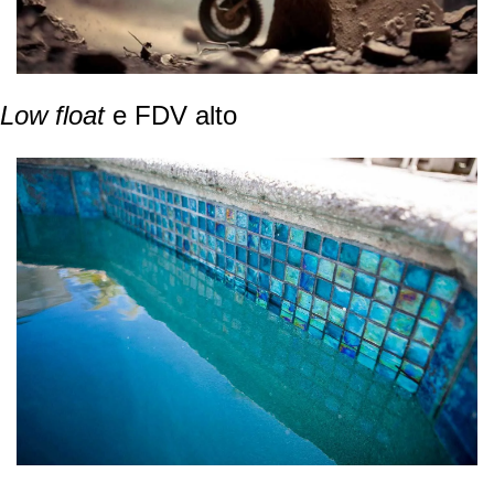
Low float
 e FDV alto