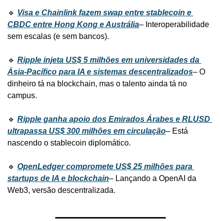
🔹 
Visa e Chainlink fazem swap entre stablecoin e 
CBDC entre Hong Kong e Austrália
– Interoperabilidade 
sem escalas (e sem bancos).
🔹 
Ripple injeta US$ 5 milhões em universidades da 
Ásia-Pacífico para IA e sistemas descentralizados
– O 
dinheiro tá na blockchain, mas o talento ainda tá no 
campus.
🔹 
Ripple ganha apoio dos Emirados Árabes e RLUSD 
ultrapassa US$ 300 milhões em circulação
– Está 
nascendo o stablecoin diplomático.
🔹 
OpenLedger compromete US$ 25 milhões para 
startups de IA e blockchain
– Lançando a OpenAI da 
Web3, versão descentralizada.