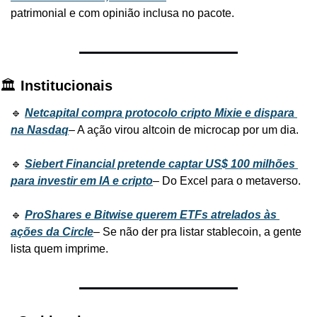
patrimonial e com opinião inclusa no pacote.
🏛️ 
Institucionais
🔹 
Netcapital compra protocolo cripto Mixie e dispara 
na Nasdaq
– A ação virou altcoin de microcap por um dia.
🔹 
Siebert Financial pretende captar US$ 100 milhões 
para investir em IA e cripto
– Do Excel para o metaverso.
🔹 
ProShares e Bitwise querem ETFs atrelados às 
ações da Circle
– Se não der pra listar stablecoin, a gente 
lista quem imprime.