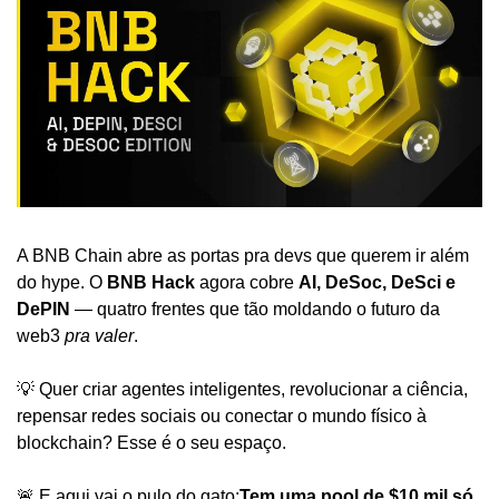
A BNB Chain abre as portas pra devs que querem ir além 
do hype. O 
BNB Hack
 agora cobre 
AI, DeSoc, DeSci e 
DePIN
 — quatro frentes que tão moldando o futuro da 
web3 
pra valer
.
💡 Quer criar agentes inteligentes, revolucionar a ciência, 
repensar redes sociais ou conectar o mundo físico à 
blockchain? Esse é o seu espaço.
🚨 E aqui vai o pulo do gato:
Tem uma pool de $10 mil só 