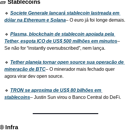
🧱 
Stablecoins
🔹 
Societe Generale lançará stablecoin lastreada em 
dólar na Ethereum e Solana
– O euro já foi longe demais.
🔹 
Plasma, blockchain de stablecoin apoiada pela 
Tether, esgota ICO de US$ 500 milhões em minutos
– 
Se não for “instantly oversubscribed”, nem lança.
🔹 
Tether planeja tornar open source sua operação de 
mineração de BTC
– O minerador mais fechado quer 
agora virar dev open source.
🔹 
TRON se aproxima de US$ 80 bilhões em 
stablecoins
– Justin Sun virou o Banco Central do DeFi.
🌐 
Infra