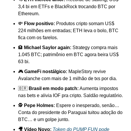
3,4 bi em ETFs e BlackRock trocando BTC por 
Ethereum.
💸 
Flow positivo:
 Produtos cripto somam US$ 
224 milhões em entradas; ETH leva o bolo, BTC 
fica com os farelos.
🏦 
Michael Saylor again:
 Strategy compra mais 
1.045 BTC; patrimônio em BTC agora beira US$ 
63 bi.
🎮 
GameFi nostálgico:
 MapleStory revive 
Avalanche com mais de 1 milhão de txs por dia.
🇧🇷 
Brasil em modo patch:
 Aumenta impostos 
nas bets e alivia IOF pra cripto. Saldão regulatório.
🕵️ 
Pepe Holmes:
 Espere o inesperado, senão… 
Conta do presidente do Paraguai tuitou adoção do 
BTC… e um golpe junto.
🎥 Vídeo Novo:
Token do PUMP FUN pode 