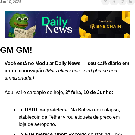
Jun 10, 2025
GM GM!
Você está no Modular Daily News — seu café diário em 
cripto e inovação.
(Mais eficaz que seed phrase bem 
armazenada.)
Aqui vai o cardápio de hoje, 
3ª feira, 10 de Junho
:
🍬 
USDT na prateleira:
 Na Bolívia em colapso, 
stablecoin da Tether virou etiqueta de preço em 
loja de aeroporto.
🦄 
ETH merece amor:
 Recorde de staking, US$ 