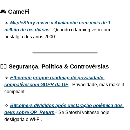
🎮 
GameFi
🔹 
MapleStory revive a Avalanche com mais de 1 
milhão de txs diárias
– Quando o farming vem com 
nostalgia dos anos 2000.
🕵️‍♂️ 
Segurança, Política & Controvérsias
🔹 
Ethereum propõe roadmap de privacidade 
compatível com GDPR da UE
– Privacidade, mas make it 
compliant.
🔹 
Bitcoiners divididos após declaração polêmica dos 
devs sobre OP_Return
– Se Satoshi voltasse hoje, 
desligaria o Wi-Fi.