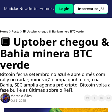
Modular Newsletter
Autores
Login
Inscreva-se já!
Home
Posts
🔲 Uptober chegou & Bahia minera BTC verde
🔲 Uptober chegou & 
Bahia minera BTC 
verde
Bitcoin fecha setembro no azul e abre o mês com 
rally no radar; mineração limpa ganha força na 
Bahia, SEC amplia agenda pró-cripto, Bitcoin volta a 
fase bull e as últimas sobre o ReFi.
Marcelo Silva
Oct 1, 2025