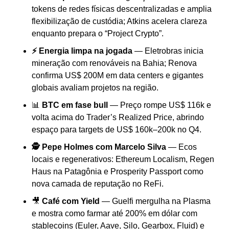
tokens de redes físicas descentralizadas e amplia 
flexibilização de custódia; Atkins acelera clareza 
enquanto prepara o “Project Crypto”.
⚡ Energia limpa na jogada
 — Eletrobras inicia 
mineração com renováveis na Bahia; Renova 
confirma US$ 200M em data centers e gigantes 
globais avaliam projetos na região.
📊
 BTC em fase bull 
— Preço rompe US$ 116k e 
volta acima do Trader’s Realized Price, abrindo 
espaço para targets de US$ 160k–200k no Q4.
🕵️ Pepe Holmes com Marcelo Silva 
— Ecos 
locais e regenerativos: Ethereum Localism, Regen 
Haus na Patagônia e Prosperity Passport como 
nova camada de reputação no ReFi.
🎥
 Café com Yield 
— Guelfi mergulha na Plasma 
e mostra como farmar até 200% em dólar com 
stablecoins (Euler, Aave, Silo, Gearbox, Fluid) e 