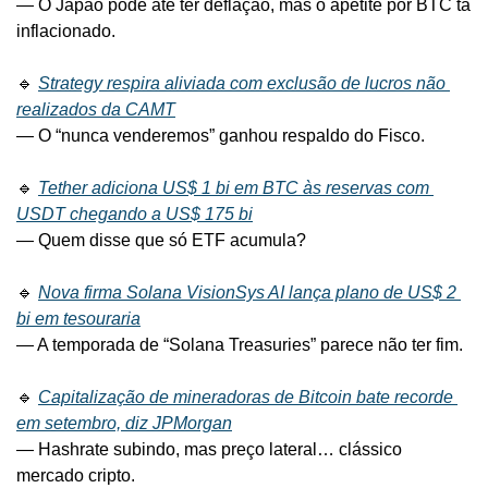
— O Japão pode até ter deflação, mas o apetite por BTC tá 
inflacionado.
🔹
Strategy respira aliviada com exclusão de lucros não 
realizados da CAMT
— O “nunca venderemos” ganhou respaldo do Fisco.
🔹
Tether adiciona US$ 1 bi em BTC às reservas com 
USDT chegando a US$ 175 bi
— Quem disse que só ETF acumula?
🔹
Nova firma Solana VisionSys AI lança plano de US$ 2 
bi em tesouraria
— A temporada de “Solana Treasuries” parece não ter fim.
🔹
Capitalização de mineradoras de Bitcoin bate recorde 
em setembro, diz JPMorgan
— Hashrate subindo, mas preço lateral… clássico 
mercado cripto.