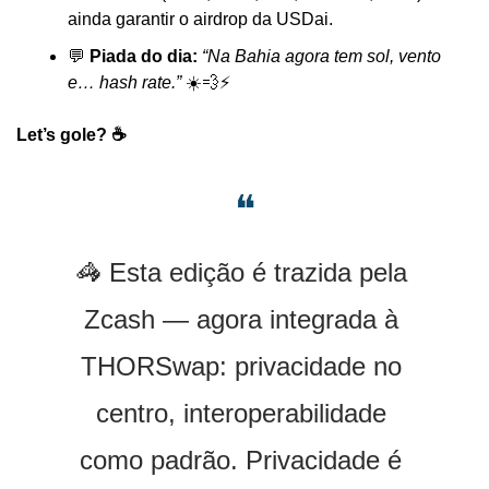
ainda garantir o airdrop da USDai.
💬
 Piada do dia: 
“Na Bahia agora tem sol, vento 
e… hash rate.”
 ☀️
💨
⚡
Let’s gole? ☕️
❝
🦓
 Esta edição é trazida pela 
Zcash — agora integrada à 
THORSwap: privacidade no 
centro, interoperabilidade 
como padrão. Privacidade é 