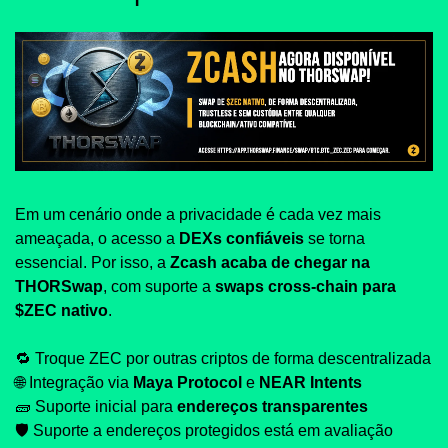
Em um cenário onde a privacidade é cada vez mais 
ameaçada, o acesso a 
DEXs confiáveis
 se torna 
essencial. Por isso, a 
Zcash acaba de chegar na 
THORSwap
, com suporte a 
swaps cross-chain para 
$ZEC nativo
.
🔁
 Troque ZEC por outras criptos de forma descentralizada
🌐
 Integração via 
Maya Protocol
 e 
NEAR Intents
🧱
 Suporte inicial para 
endereços transparentes
🛡️ Suporte a endereços protegidos está em avaliação