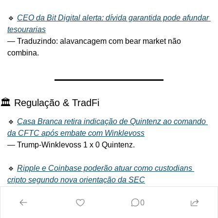
🔹
CEO da Bit Digital alerta: dívida garantida pode afundar 
tesourarias
— Traduzindo: alavancagem com bear market não 
combina.
🏛️ Regulação & TradFi
🔹
Casa Branca retira indicação de Quintenz ao comando 
da CFTC após embate com Winklevoss
— Trump-Winklevoss 1 x 0 Quintenz.
🔹
Ripple e Coinbase poderão atuar como custodians 
cripto segundo nova orientação da SEC
— Bancos tradicionais, abram espaço.
0
🔹
Swiss Sygnum lança fundo de yield em BTC mirando 