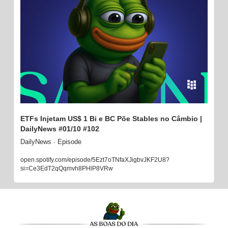
ETFs Injetam US$ 1 Bi e BC Põe Stables no Câmbio | 
DailyNews #01/10 #102
DailyNews · Episode
open.spotify.com/episode/5Ezt7oTNfaXJigbvJKF2U8?
si=Ce3EdT2qQqmvh8PHlP8VRw