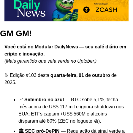
GM GM!
Você está no Modular DailyNews — seu café diário em 
cripto e inovação.
(Mais garantido que vela verde no Uptober.)
☕ Edição #103 desta 
quarta-feira, 01 de outubro
 de 
2025.
📈
Setembro no azul 
— BTC sobe 5,1%, fecha 
mês acima de US$ 117 mil e ignora shutdown nos 
EUA; ETFs captam +US$ 560M e altcoins 
disparam até 80% (ZEC no foguete 
🚀
).
🏛️ SEC pró-DePIN 
— Regulação dá sinal verde a 