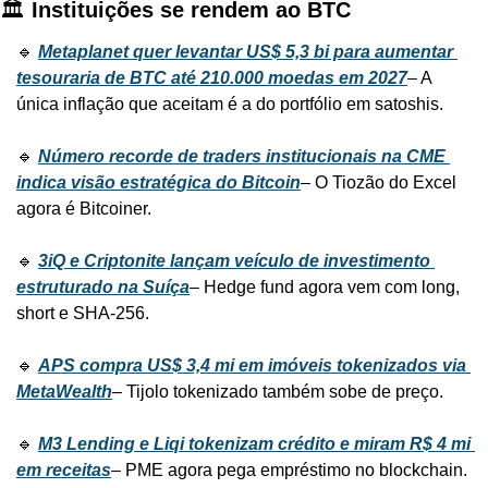
🏛️ 
Instituições se rendem ao BTC
🔹 
Metaplanet quer levantar US$ 5,3 bi para aumentar 
tesouraria de BTC até 210.000 moedas em 2027
– A 
única inflação que aceitam é a do portfólio em satoshis.
🔹 
Número recorde de traders institucionais na CME 
indica visão estratégica do Bitcoin
– O Tiozão do Excel 
agora é Bitcoiner.
🔹 
3iQ e Criptonite lançam veículo de investimento 
estruturado na Suíça
– Hedge fund agora vem com long, 
short e SHA-256.
🔹 
APS compra US$ 3,4 mi em imóveis tokenizados via 
MetaWealth
– Tijolo tokenizado também sobe de preço.
🔹 
M3 Lending e Liqi tokenizam crédito e miram R$ 4 mi 
em receitas
– PME agora pega empréstimo no blockchain.