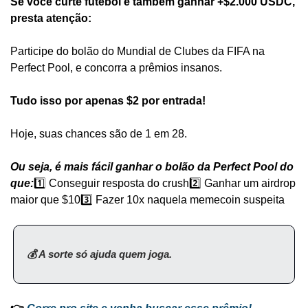
Se você curte futebol e também ganhar +$2.000 USDC, 
presta atenção:
Participe do bolão do Mundial de Clubes da FIFA na 
Perfect Pool, e concorra a prêmios insanos.
Tudo isso por apenas $2 por entrada!
Hoje, suas chances são de 1 em 28.
Ou seja, é mais fácil ganhar o bolão da Perfect Pool do 
que:
1️⃣ Conseguir resposta do crush
2️⃣ Ganhar um airdrop 
maior que $10
3️⃣ Fazer 10x naquela memecoin suspeita
💰 A sorte só ajuda quem joga.