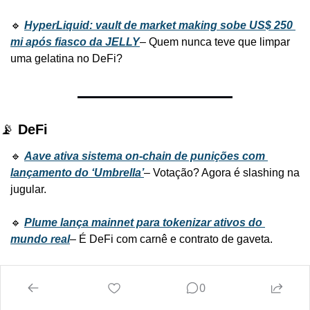
🔹 
HyperLiquid: vault de market making sobe US$ 250 
mi após fiasco da JELLY
– Quem nunca teve que limpar 
uma gelatina no DeFi?
📡 
DeFi
🔹 
Aave ativa sistema on-chain de punições com 
lançamento do ‘Umbrella’
– Votação? Agora é slashing na 
jugular.
🔹 
Plume lança mainnet para tokenizar ativos do 
mundo real
– É DeFi com carnê e contrato de gaveta.
🔹 
Felix Protocol passa de US$ 100 mi em empréstimos 
0
com base na Hyperliquid
– Nome de desenho animado, 
tração de Wall Street.