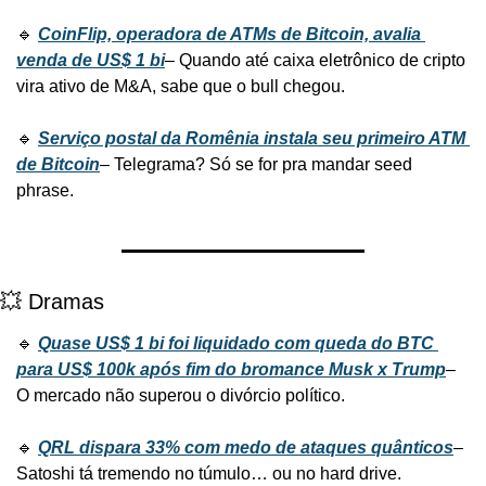
🔹 
CoinFlip, operadora de ATMs de Bitcoin, avalia 
venda de US$ 1 bi
– Quando até caixa eletrônico de cripto 
vira ativo de M&A, sabe que o bull chegou.
🔹 
Serviço postal da Romênia instala seu primeiro ATM 
de Bitcoin
– Telegrama? Só se for pra mandar seed 
phrase.
💥 Dramas
🔹 
Quase US$ 1 bi foi liquidado com queda do BTC 
para US$ 100k após fim do bromance Musk x Trump
– 
O mercado não superou o divórcio político.
🔹 
QRL dispara 33% com medo de ataques quânticos
– 
Satoshi tá tremendo no túmulo… ou no hard drive.