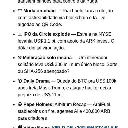
transferir bilhões para controle da Yuga.
👕 
Moda on-chain
 — Riachuelo lança coleção 
com rastreabilidade via blockchain e IA. Do 
algodão ao QR Code.
📊 
IPO da Circle explode
 — Estreia na NYSE 
levanta US$ 1,1 bi, com apoio da ARK Invest. O 
dólar digital virou ação.
⚒️ 
Mineração solo insana
 — Um minerador 
solitário leva US$ 330 mil num único bloco. Sorte 
ou SHA-256 abençoado?
🧥 
Daily Drama
 — Queda do BTC pra US$ 100k 
após treta Musk-Trump, e ataque hacker deixa 
prejuízo de US$ 11 mi.
🕵️ 
Pepe Holmes:
 Arbitrum Recap — ArbiFuel, 
stablecoins on fire, agentes AI e 400.000 ARB 
para criadores
🎥 Vídeo Novo:
YIELD DE +20% EM STABLE E 