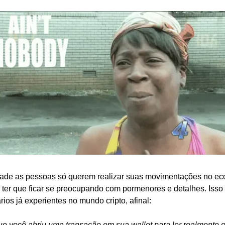
rdade as pessoas só querem realizar suas movimentações no ec
 ter que ficar se preocupando com pormenores e detalhes. Isso
rios já experientes no mundo cripto, afinal: 
que você abriu uma transação em sua wallet para ler realmente 