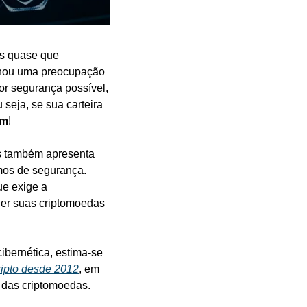
s quase que 
tornou uma preocupação 
or segurança possível, 
seja, se sua carteira 
am
!
s também apresenta 
mos de segurança. 
e exige a 
er suas criptomoedas 
bernética, estima-se 
ripto desde 2012
, em 
 das criptomoedas.