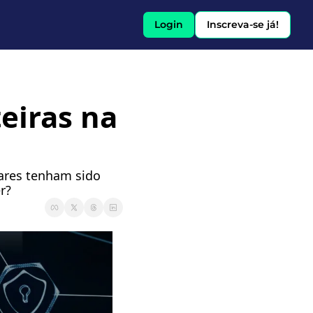
Login
Inscreva-se já!
eiras na 
ares tenham sido 
r? 