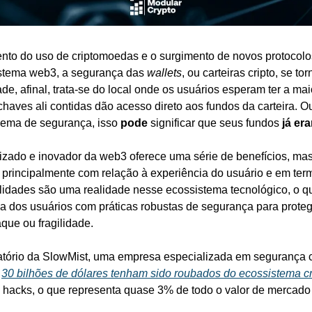
to do uso de criptomoedas e o surgimento de novos protocolo
stema web3, a segurança das 
wallets
, ou carteiras cripto, se 
e, afinal, trata-se do local onde os usuários esperam ter a mai
aves ali contidas dão acesso direto aos fundos da carteira. Ou 
blema de segurança, isso 
pode
 significar que seus fundos 
já er
izado e inovador da web3 oferece uma série de benefícios, ma
s, principalmente com relação à experiência do usuário e em ter
lidades são uma realidade nesse ecossistema tecnológico, o qu
 dos usuários com práticas robustas de segurança para proteg
aque ou fragilidade.
tório da SlowMist, uma empresa especializada em segurança ci
 
30 bilhões de dólares tenham sido roubados do ecossistema c
 hacks, o que representa quase 3% de todo o valor de mercado