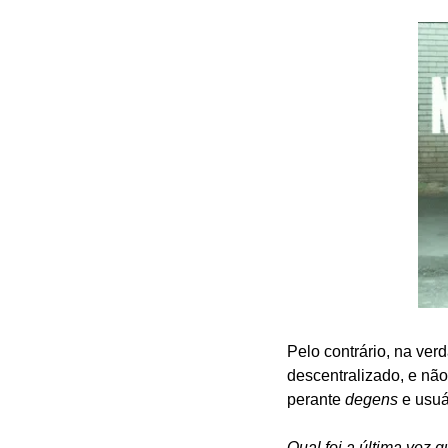
Pelo contrário, na ve
descentralizado, e não
perante 
degens
 e usuá
Qual foi a última vez 