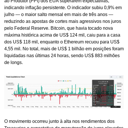
ao Produtor (PPI) dos EUA superarem expectativas, 
indicando inflação persistente. O indicador subiu 0,9% em 
julho — o maior salto mensal em mais de três anos — 
reduzindo as apostas de cortes mais agressivos nos juros 
pelo Federal Reserve. Bitcoin, que havia tocado nova 
máxima histórica acima de US$ 124 mil, caiu para a casa 
dos US$ 118 mil, enquanto o Ethereum recuou para US$ 
4,55 mil. No total, mais de US$ 1 bilhão em posições foram 
liquidadas nas últimas 24 horas, sendo US$ 883 milhões 
de longs.
O movimento ocorreu junto à alta nos rendimentos dos 