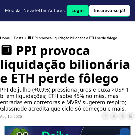
Modular Newsletter
Autores
Login
Inscreva-se já!
Home
Posts
🔲 PPI provoca liquidação bilionária e ETH perde fôlego
🔲 PPI provoca 
liquidação bilionária 
e ETH perde fôlego
PPI de julho (+0,9%) pressiona juros e puxa >US$ 1 
bi em liquidações; ETH sobe 45% no mês, mas 
entradas em corretoras e MVRV sugerem respiro; 
Glassnode acredita que ciclo só começou e mais.
Aug 15, 2025