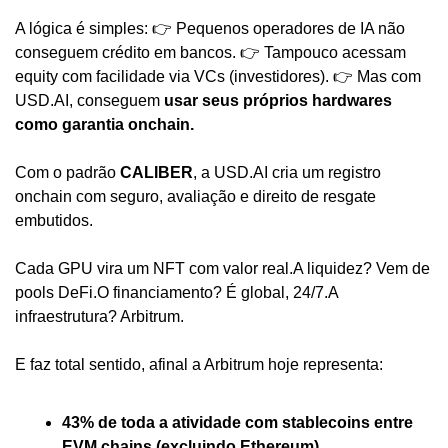
A lógica é simples:
 👉 Pequenos operadores de IA não 
conseguem crédito em bancos.
 👉 Tampouco acessam 
equity com facilidade via VCs (investidores).
 👉 Mas com 
USD.AI, conseguem 
usar seus próprios hardwares 
como garantia onchain.
Com o padrão 
CALIBER
, a USD.AI cria um registro 
onchain com seguro, avaliação e direito de resgate 
embutidos.
Cada GPU vira um NFT com valor real.
A liquidez? Vem de 
pools DeFi.
O financiamento? É global, 24/7.
A 
infraestrutura? Arbitrum.
E faz total sentido, afinal a Arbitrum hoje representa:
43% de toda a atividade com stablecoins entre 
EVM chains (excluindo Ethereum)