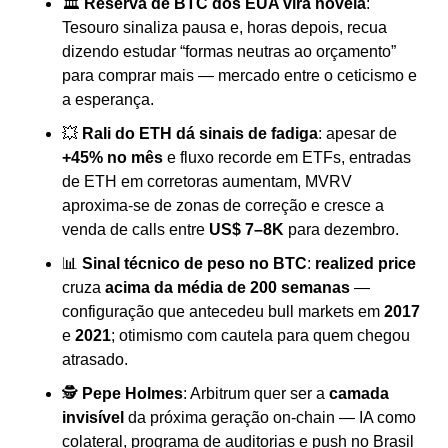
🏛 
Reserva de BTC dos EUA vira novela
: 
Tesouro sinaliza pausa e, horas depois, recua 
dizendo estudar “formas neutras ao orçamento” 
para comprar mais — mercado entre o ceticismo e 
a esperança.
💥 
Rali do ETH dá sinais de fadiga
: apesar de 
+45% no mês
 e fluxo recorde em ETFs, entradas 
de ETH em corretoras aumentam, MVRV 
aproxima-se de zonas de correção e cresce a 
venda de calls entre 
US$ 7–8K
 para dezembro.
📊 
Sinal técnico de peso no BTC
: 
realized price
cruza 
acima da média de 200 semanas
 — 
configuração que antecedeu bull markets em 
2017
e 
2021
; otimismo com cautela para quem chegou 
atrasado.
🕵️ 
Pepe Holmes
: Arbitrum quer ser a 
camada 
invisível
 da próxima geração on‑chain — IA como 
colateral, programa de auditorias e push no Brasil 