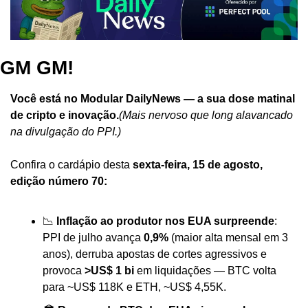
GM GM!
Você está no Modular DailyNews — a sua dose matinal 
de cripto e inovação.
(Mais nervoso que long alavancado 
na divulgação do PPI.)
Confira o cardápio desta 
sexta-feira, 15 de agosto, 
edição número 70:
📉 
Inflação ao produtor nos EUA surpreende
: 
PPI de julho avança 
0,9%
 (maior alta mensal em 3 
anos), derruba apostas de cortes agressivos e 
provoca 
>US$ 1 bi
 em liquidações — BTC volta 
para ~US$ 118K e ETH, ~US$ 4,55K.