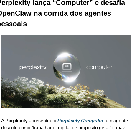
erplexity lança “Computer” e desafia 
OpenClaw na corrida dos agentes 
pessoais
A 
Perplexity
 apresentou o 
Perplexity Computer
, um agente 
descrito como “trabalhador digital de propósito geral” capaz 