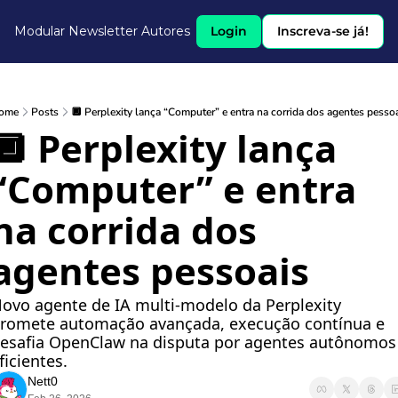
Modular Newsletter
Autores
Login
Inscreva-se já!
ome
Posts
🔲 Perplexity lança “Computer” e entra na corrida dos agentes pesso
🔲 Perplexity lança 
“Computer” e entra 
na corrida dos 
agentes pessoais
ovo agente de IA multi-modelo da Perplexity 
romete automação avançada, execução contínua e 
esafia OpenClaw na disputa por agentes autônomos 
ficientes.
Nett0