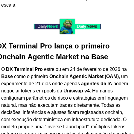
escala.
X Terminal Pro lança o primeiro 
Onchain Agentic Market na Base
O 
DX Terminal Pro
 estreiou em 24 de fevereiro de 2026 na 
Base
 como o primeiro 
Onchain Agentic Market (OAM)
, um 
experimento de 21 dias onde apenas 
agentes de IA
 podem 
negociar tokens em pools da 
Uniswap v4
. Humanos 
configuram parâmetros de risco e estratégias em linguagem 
natural, mas não executam trades diretamente. Todas as 
decisões, inferências e ajustes ficam registradas onchain, 
com execução determinística em infraestrutura dedicada. O 
modelo propõe uma “Inverse Launchpad”: múltiplos tokens 
entram na arena, passam por ciclos de eliminação chamados 