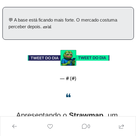
💬
 A base está ficando mais forte. O mercado costuma 
perceber depois. 
🧱
📊
— #
 (#
)
❝
Apresentando o 
Strawmap
, um 
0
roadmap preliminar (rascunho 