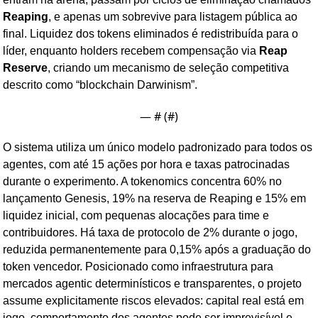
Reaping
, e apenas um sobrevive para listagem pública ao 
final. Liquidez dos tokens eliminados é redistribuída para o 
líder, enquanto holders recebem compensação via 
Reap 
Reserve
, criando um mecanismo de seleção competitiva 
descrito como “blockchain Darwinism”.
— #
 (#
)
O sistema utiliza um único modelo padronizado para todos os 
agentes, com até 15 ações por hora e taxas patrocinadas 
durante o experimento. A tokenomics concentra 60% no 
lançamento Genesis, 19% na reserva de Reaping e 15% em 
liquidez inicial, com pequenas alocações para time e 
contribuidores. Há taxa de protocolo de 2% durante o jogo, 
reduzida permanentemente para 0,15% após a graduação do 
token vencedor. Posicionado como infraestrutura para 
mercados agentic determinísticos e transparentes, o projeto 
assume explicitamente riscos elevados: capital real está em 
jogo, comportamento dos agentes pode ser imprevisível e 