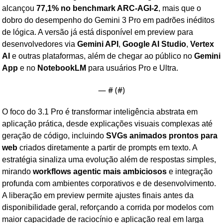
alcançou 
77,1% no benchmark ARC-AGI-2
, mais que o 
dobro do desempenho do Gemini 3 Pro em padrões inéditos 
de lógica. A versão já está disponível em preview para 
desenvolvedores via 
Gemini API
, 
Google AI Studio
, 
Vertex 
AI
 e outras plataformas, além de chegar ao público no 
Gemini 
App
 e no 
NotebookLM
 para usuários Pro e Ultra.
— #
 (#
)
O foco do 3.1 Pro é transformar inteligência abstrata em 
aplicação prática, desde explicações visuais complexas até 
geração de código, incluindo 
SVGs animados prontos para 
web
 criados diretamente a partir de prompts em texto. A 
estratégia sinaliza uma evolução além de respostas simples, 
mirando 
workflows agentic mais ambiciosos
 e integração 
profunda com ambientes corporativos e de desenvolvimento. 
A liberação em preview permite ajustes finais antes da 
disponibilidade geral, reforçando a corrida por modelos com 
maior capacidade de raciocínio e aplicação real em larga 