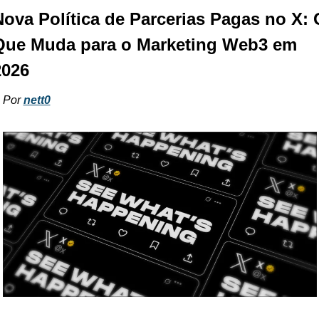
ova Política de Parcerias Pagas no X: O
Que Muda para o Marketing Web3 em 
2026
Por 
nett0