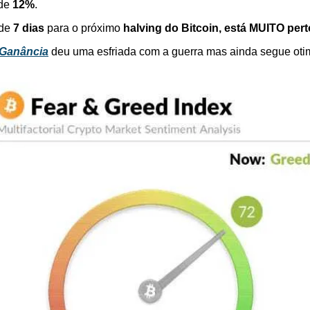
de 
12%
.
de
 7 dias
 para o próximo 
halving do Bitcoin, está MUITO pert
 Ganância
 deu uma esfriada com a guerra mas ainda segue otim