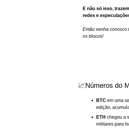
E não só isso, traz
redes e especulaçõe
Então venha conosco f
os blocos!
📈Números do M
BTC
 em uma se
edição, acumul
ETH 
chegou a s
militares para 