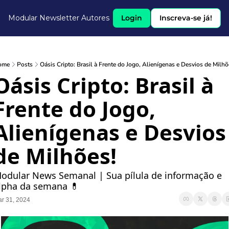
Modular Newsletter
Autores
Login
Inscreva-se já!
ome
Posts
Oásis Cripto: Brasil à Frente do Jogo, Alienígenas e Desvios de Milhõ
Oásis Cripto: Brasil à 
Frente do Jogo, 
Alienígenas e Desvios 
de Milhões!
odular News Semanal | Sua pílula de informação e 
lpha da semana 💊
r 31, 2024