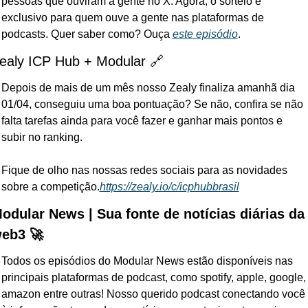
pessoas que ouviram a gente no X. Agora, o sorteio é 
exclusivo para quem ouve a gente nas plataformas de 
podcasts. Quer saber como? Ouça 
este episódio
.
ealy ICP Hub + Modular 🔗
Depois de mais de um mês nosso Zealy finaliza amanhã dia 
01/04, conseguiu uma boa pontuação? 
Se não, confira se não 
falta tarefas ainda para você fazer e ganhar mais pontos e 
subir no ranking. 
Fique de olho nas nossas redes sociais para as novidades 
sobre a competição.
https://zealy.io/c/icphubbrasil
odular News | Sua fonte de notícias diárias da 
eb3 🚀
Todos os episódios do Modular News estão disponíveis nas 
principais plataformas de podcast, como spotify, apple, google, 
amazon entre outras! Nosso querido podcast conectando você 