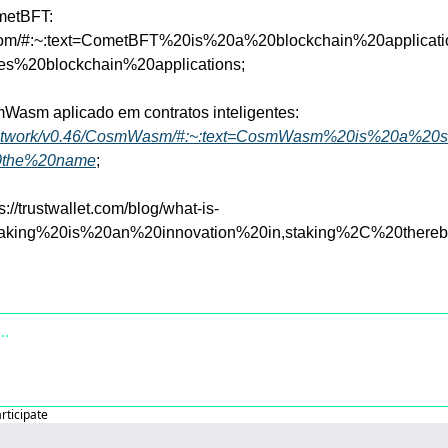
etBFT: 
t.com/#:~:text=CometBFT%20is%20a%20blockchain%20applicat
%20blockchain%20applications;
Texto explicando CosmWasm aplicado em contratos inteligentes: 
.network/v0.46/CosmWasm/#:~:text=CosmWasm%20is%20a%20sm
0the%20name
;
s://trustwallet.com/blog/what-is-
estaking%20is%20an%20innovation%20in,staking%2C%20ther
articipate