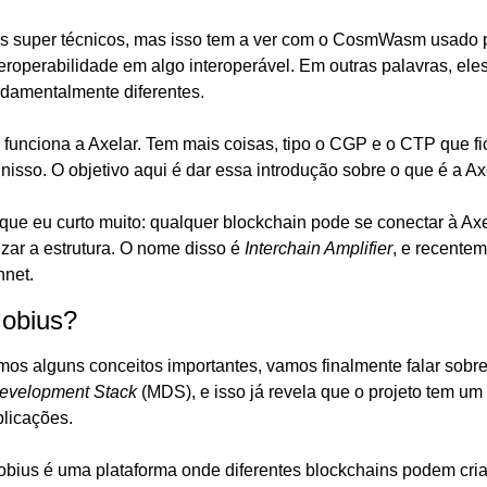
s super técnicos, mas isso tem a ver com o CosmWasm usado pe
eroperabilidade em algo interoperável. Em outras palavras, eles 
ndamentalmente diferentes.
funciona a Axelar. Tem mais coisas, tipo o CGP e o CTP que fi
nisso. O objetivo aqui é dar essa introdução sobre o que é a Ax
ue eu curto muito: qualquer blockchain pode se conectar à Axel
izar a estrutura. O nome disso é 
Interchain Amplifier
, e recentem
nnet.
Mobius?
os alguns conceitos importantes, vamos finalmente falar sobre
evelopment Stack 
(MDS), e isso já revela que o projeto tem um k
licações.
obius é uma plataforma onde diferentes blockchains podem criar