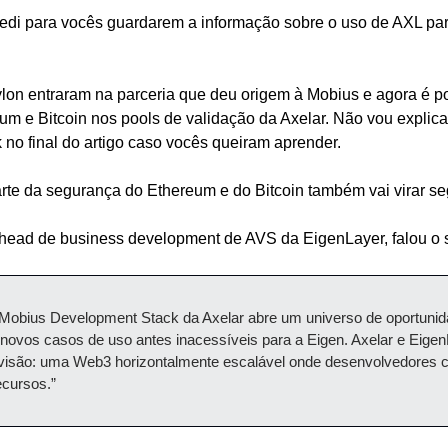
i para vocês guardarem a informação sobre o uso de AXL para
lon entraram na parceria que deu origem à Mobius e agora é po
um e Bitcoin nos pools de validação da Axelar. Não vou explicar
 no final do artigo caso vocês queiram aprender.
rte da segurança do Ethereum e do Bitcoin também vai virar se
head de business development de AVS da EigenLayer, falou o 
 Mobius Development Stack da Axelar abre um universo de oportunida
 novos casos de uso antes inacessíveis para a Eigen. Axelar e Eigen
são: uma Web3 horizontalmente escalável onde desenvolvedores cri
ecursos.”