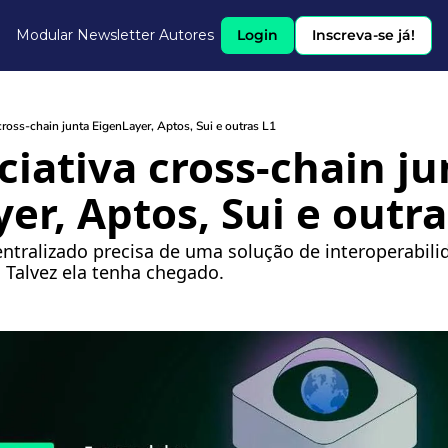
Modular Newsletter
Autores
Login
Inscreva-se já!
cross-chain junta EigenLayer, Aptos, Sui e outras L1
ciativa cross-chain ju
er, Aptos, Sui e outra
tralizado precisa de uma solução de interoperabil
. Talvez ela tenha chegado. 