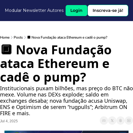
Modular Newsletter
Autores
Login
Inscreva-se já!
Home
Posts
🔲 Nova Fundação ataca Ethereum e cadê o pump?
🔲 Nova Fundação 
ataca Ethereum e 
cadê o pump?
Institucionais puxam bilhões, mas preço do BTC não 
mexe. Volume nas DEXs explode; saldo em 
exchanges desaba; nova fundação acusa Uniswap, 
ENS e Optimism de serem “rugpulls”; Arbitrum ON 
FIRE e mais.
Jul 4, 2025