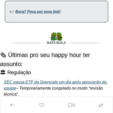
👉 
Bora? Peça por esse link!
🗞️ Últimas pro seu happy hour ter 
assunto:
🏛 Regulação
SEC pausa ETF da Grayscale um dia após aprovação da 
equipe
– 
Temporariamente congelado no modo “revisão 
técnica”.
0
Congresso dos EUA decreta ‘Semana Cripto’ para votar 
projetos de stablecoin e estrutura de mercado
– 
A semana 