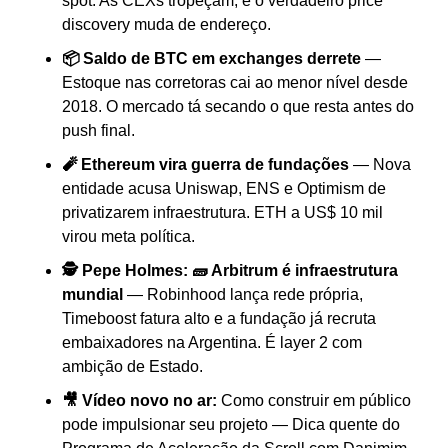
spot. As CEXs tropeçam, e o verdadeiro price 
discovery muda de endereço.
📦 Saldo de BTC em exchanges derrete
 — 
Estoque nas corretoras cai ao menor nível desde 
2018. O mercado tá secando o que resta antes do 
push final.
🧨 Ethereum vira guerra de fundações
 — Nova 
entidade acusa Uniswap, ENS e Optimism de 
privatizarem infraestrutura. ETH a US$ 10 mil 
virou meta política.
🕵️ Pepe Holmes: 🧱 Arbitrum é infraestrutura 
mundial
 — Robinhood lança rede própria, 
Timeboost fatura alto e a fundação já recruta 
embaixadores na Argentina. É layer 2 com 
ambição de Estado.
🎥 Vídeo novo no ar:
 Como construir em público 
pode impulsionar seu projeto — Dica quente do 