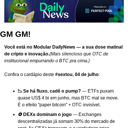
GM GM!
Você está no Modular DailyNews — a sua dose matinal 
de cripto e inovação.
(Mais silencioso que OTC de 
institucional empurrando o BTC pra cima.)
Confira o cardápio deste 
#sextou, 04 de julho
:
📉 Se há fluxo, cadê o pump?
 — ETFs puxam 
quase US$ 4 bi em junho, mas BTC mal se move. 
É o efeito “paper bitcoin” + OTC invisível.
🪙 DEXs dominam o jogo
 — Exchanges 
descentralizadas já somam 30% do mercado de 