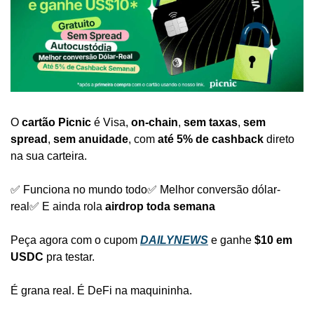
O 
cartão
Picnic
 é Visa, 
on-chain
, 
sem taxas
, 
sem 
spread
, 
sem anuidade
, com 
até 5% de cashback
 direto 
na sua carteira.
✅ Funciona no mundo todo
✅ Melhor conversão dólar-
real
✅ E ainda rola 
airdrop toda semana
Peça agora com o cupom 
DAILYNEWS
 e ganhe 
$10 em 
USDC
 pra testar.
É grana real. É DeFi na maquininha.