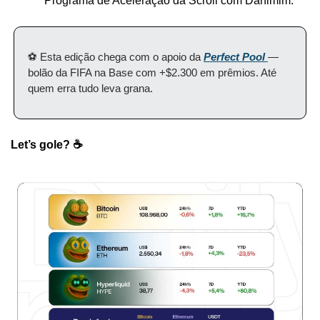
Programa de Aceleração da Scroll com Danimim.
⚽️ Esta edição chega com o apoio da 
Perfect Pool
— 
bolão da FIFA na Base com +$2.300 em prêmios. Até 
quem erra tudo leva grana. 
Let’s gole? ☕️