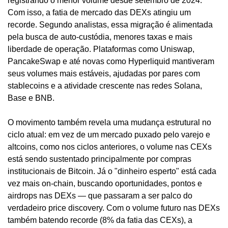
registrando o menor volume desde setembro de 2024. 
Com isso, a fatia de mercado das DEXs atingiu um 
recorde. Segundo analistas, essa migração é alimentada 
pela busca de auto-custódia, menores taxas e mais 
liberdade de operação. Plataformas como Uniswap, 
PancakeSwap e até novas como Hyperliquid mantiveram 
seus volumes mais estáveis, ajudadas por pares com 
stablecoins e a atividade crescente nas redes Solana, 
Base e BNB.
O movimento também revela uma mudança estrutural no 
ciclo atual: em vez de um mercado puxado pelo varejo e 
altcoins, como nos ciclos anteriores, o volume nas CEXs 
está sendo sustentado principalmente por compras 
institucionais de Bitcoin. Já o "dinheiro esperto" está cada 
vez mais on-chain, buscando oportunidades, pontos e 
airdrops nas DEXs — que passaram a ser palco do 
verdadeiro price discovery. Com o volume futuro nas DEXs 
também batendo recorde (8% da fatia das CEXs), a 