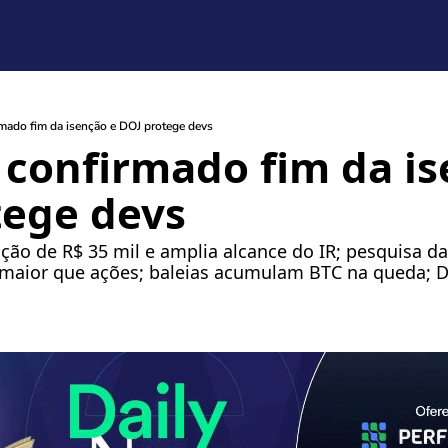
rmado fim da isenção e DOJ protege devs
 confirmado fim da isen
tege devs
ção de R$ 35 mil e amplia alcance do IR; pesquisa d
maior que ações; baleias acumulam BTC na queda; DOJ