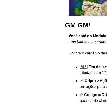
GM GM!
Você está no Modula
uma baleia comprando
Confira o cardápio des
🇧🇷 Fim da Is
tributado em 17
📈 
Cripto > Aç
em ações para 
⚖️ 
Código ≠ Cr
garantindo clare