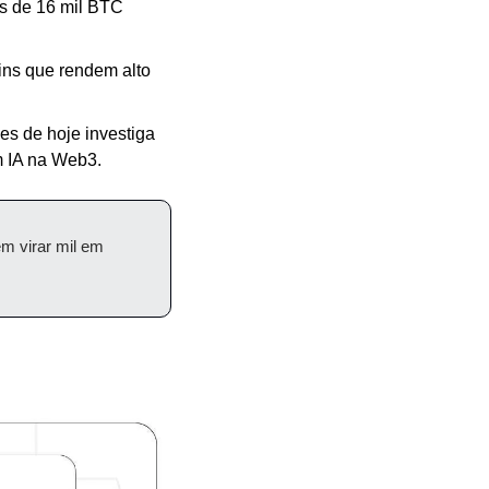
 de 16 mil BTC 
ins que rendem alto 
s de hoje investiga 
m IA na Web3.
m virar mil em 