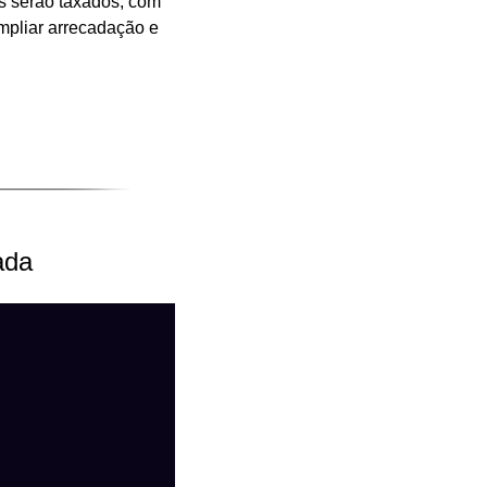
s serão taxados, com 
mpliar arrecadação e 
ada