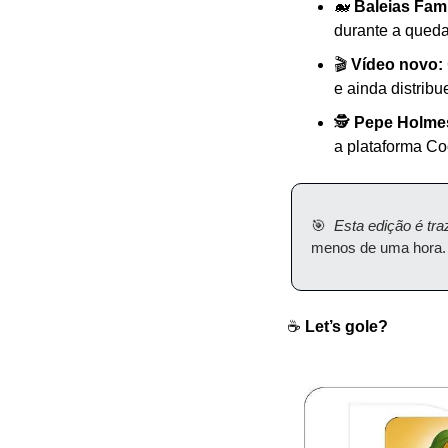
🐋 
Baleias Fam
durante a qued
🎬 
Vídeo novo:
e ainda distrib
🕵️ 
Pepe Holmes
a plataforma Co
🎯  
Esta edição é tra
menos de uma hora.
☕️ 
Let’s gole?