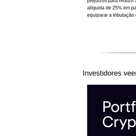
prejuízos para reduzir
alíquota de 25% em par
equiparar a tributação 
Investidores ve