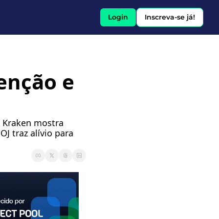
Login
Inscreva-se já!
ção e 
a Kraken mostra 
 traz alívio para 