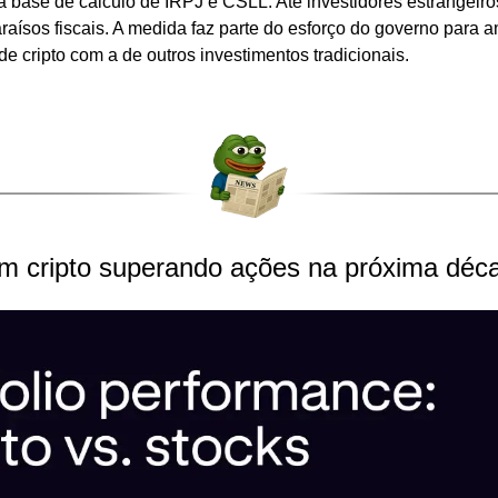
 a base de cálculo de IRPJ e CSLL. Até investidores estrangeiro
aísos fiscais. A medida faz parte do esforço do governo para a
de cripto com a de outros investimentos tradicionais.
em cripto superando ações na próxima déc