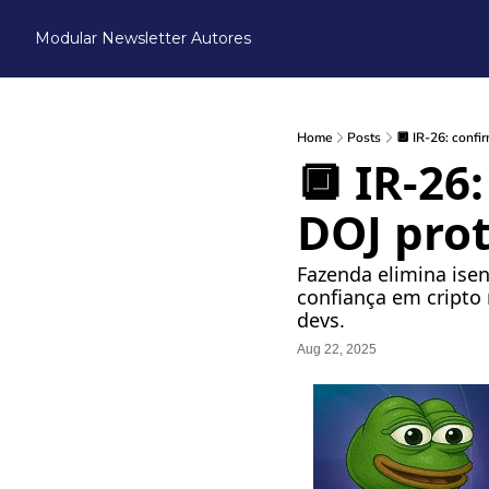
Modular Newsletter
Autores
Home
Posts
🔲 IR-26: confi
🔲 IR-26:
DOJ pro
Fazenda elimina isen
confiança em cripto 
devs.
Aug 22, 2025