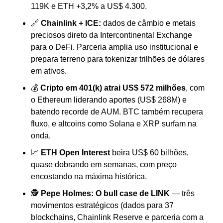
119K e ETH +3,2% a US$ 4.300.
🔗 
Chainlink + ICE:
 dados de câmbio e metais 
preciosos direto da Intercontinental Exchange 
para o DeFi. Parceria amplia uso institucional e 
prepara terreno para tokenizar trilhões de dólares 
em ativos.
💰 
Cripto em 401(k) atrai US$ 572 milhões
, com 
o Ethereum liderando aportes (US$ 268M) e 
batendo recorde de AUM. BTC também recupera 
fluxo, e altcoins como Solana e XRP surfam na 
onda.
📈 
ETH Open Interest
 beira US$ 60 bilhões, 
quase dobrando em semanas, com preço 
encostando na máxima histórica.
🕵️ 
Pepe Holmes:
O bull case de LINK
 — três 
movimentos estratégicos (dados para 37 
blockchains, Chainlink Reserve e parceria com a 