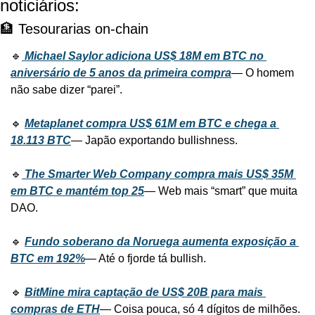
noticiários:
🏦 Tesourarias on-chain
🔹
Michael Saylor adiciona US$ 18M em BTC no 
aniversário de 5 anos da primeira compra
— O homem 
não sabe dizer “parei”.
🔹 
Metaplanet compra US$ 61M em BTC e chega a 
18.113 BTC
— Japão exportando bullishness.
🔹
The Smarter Web Company compra mais US$ 35M 
em BTC e mantém top 25
— Web mais “smart” que muita 
DAO.
🔹 
Fundo soberano da Noruega aumenta exposição a 
BTC em 192%
— Até o fjorde tá bullish.
🔹 
BitMine mira captação de US$ 20B para mais 
compras de ETH
— Coisa pouca, só 4 dígitos de milhões.