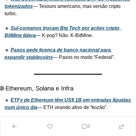
tokenizados
— Tesouro americano, mas versão cripto 
turbo.
🔹 
Sul-coreanos trocam Big Tech por ações cripto, 
BitMine lidera
— K-pop? Não. K-BitMine.
🔹 
Paxos pede licença de banco nacional para 
expandir stablecoins
— Paxos no modo “Federal”.
🌐 Ethereum, Solana e Infra
🔹 
ETFs de Ethereum têm US$ 1B em entradas líquidas 
num único dia
— ETH virando ativo de “tiozão”.
🔹 
Volume de transações do ETH sobe com rally e DeFi 
0
mais barato
— Gas baixo, hype alto.