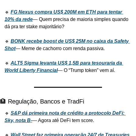
🔹 
FG Nexus compra US$ 200M em ETH para tentar 
10% da rede
— Quem precisa de maioria simples quando 
dá pra ter stake majoritário?
🔹 
BONK recebe boost de US$ 25M no caixa da Safety 
Shot
— Meme de cachorro com renda passiva.
🔹 
ALT5 Sigma levanta US$ 1,5B para tesouraria da 
World Liberty Financial
— O “Trump token” vem aí.
🏦 Regulação, Bancos e TradFi
🔹 
S&P dá primeira nota de crédito a protocolo DeFi: 
Sky, nota B-
— Agora até DeFi tem score.
🔹 
Wall Street faz primeira operação 24/7 de Treasuries 