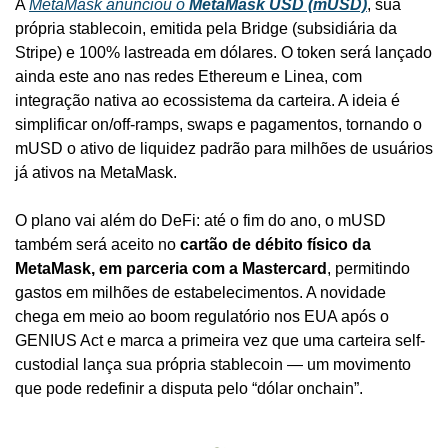
A 
MetaMask anunciou o 
MetaMask USD (mUSD)
, sua 
própria stablecoin, emitida pela Bridge (subsidiária da 
Stripe) e 100% lastreada em dólares. O token será lançado 
ainda este ano nas redes Ethereum e Linea, com 
integração nativa ao ecossistema da carteira. A ideia é 
simplificar on/off-ramps, swaps e pagamentos, tornando o 
mUSD o ativo de liquidez padrão para milhões de usuários 
já ativos na MetaMask.
O plano vai além do DeFi: até o fim do ano, o mUSD 
também será aceito no 
cartão de débito físico da 
MetaMask, em parceria com a Mastercard
, permitindo 
gastos em milhões de estabelecimentos. A novidade 
chega em meio ao boom regulatório nos EUA após o 
GENIUS Act e marca a primeira vez que uma carteira self-
custodial lança sua própria stablecoin — um movimento 
que pode redefinir a disputa pelo “dólar onchain”.