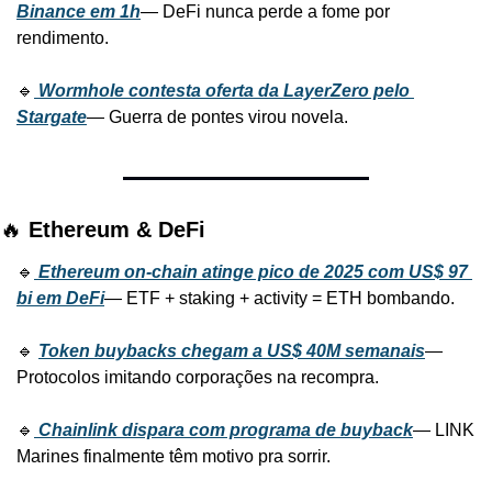
Binance em 1h
— DeFi nunca perde a fome por 
rendimento.
🔹
Wormhole contesta oferta da LayerZero pelo 
Stargate
— Guerra de pontes virou novela.
🔥 
Ethereum & DeFi
🔹
Ethereum on-chain atinge pico de 2025 com US$ 97 
bi em DeFi
— ETF + staking + activity = ETH bombando.
🔹 
Token buybacks chegam a US$ 40M semanais
— 
Protocolos imitando corporações na recompra.
🔹
Chainlink dispara com programa de buyback
— LINK 
Marines finalmente têm motivo pra sorrir.