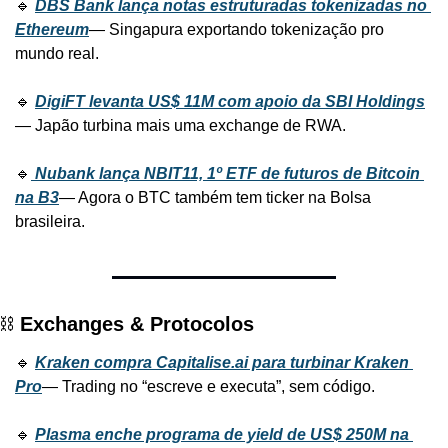
🔹 
DBS Bank lança notas estruturadas tokenizadas no 
Ethereum
— Singapura exportando tokenização pro 
mundo real.
🔹 
DigiFT levanta US$ 11M com apoio da SBI Holdings
— Japão turbina mais uma exchange de RWA.
🔹
Nubank lança NBIT11, 1º ETF de futuros de Bitcoin 
na B3
— Agora o BTC também tem ticker na Bolsa 
brasileira.
⛓️ 
Exchanges & Protocolos
🔹 
Kraken compra Capitalise.ai para turbinar Kraken 
Pro
— Trading no “escreve e executa”, sem código.
🔹 
Plasma enche programa de yield de US$ 250M na 