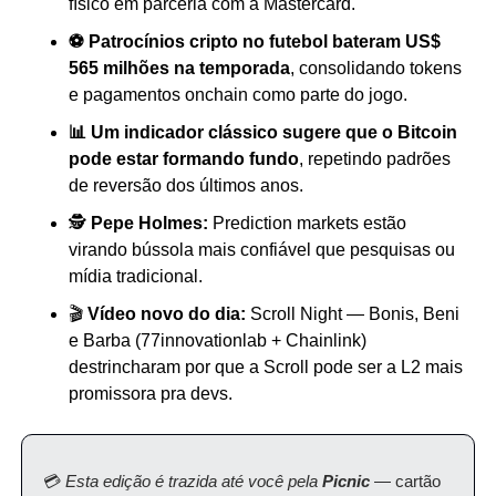
físico em parceria com a Mastercard.
⚽ Patrocínios cripto no futebol bateram US$ 
565 milhões na temporada
, consolidando tokens 
e pagamentos onchain como parte do jogo.
📊 Um indicador clássico sugere que o Bitcoin 
pode estar formando fundo
, repetindo padrões 
de reversão dos últimos anos.
🕵️ 
Pepe Holmes:
 Prediction markets estão 
virando bússola mais confiável que pesquisas ou 
mídia tradicional.
🎬 
Vídeo novo do dia:
 Scroll Night — Bonis, Beni 
e Barba (77innovationlab + Chainlink) 
destrincharam por que a Scroll pode ser a L2 mais 
promissora pra devs.
💳 
Esta edição é trazida até você pela 
Picnic
 — cartão 