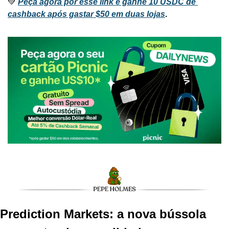
💚 
Peça agora por esse link e ganhe 10 USDC de 
cashback após gastar $50 em duas lojas
.
Prediction Markets: a nova bússola 