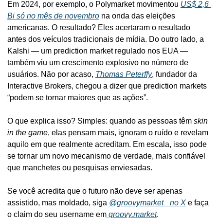
Em 2024, por exemplo, o Polymarket movimentou 
US$ 2,6 
Bi só no mês de novembro
 na onda das eleições 
americanas. O resultado? Eles acertaram o resultado 
antes dos veículos tradicionais de mídia. Do outro lado, a 
Kalshi — um prediction market regulado nos EUA — 
também viu um crescimento explosivo no número de 
usuários. Não por acaso, 
Thomas Peterffy
, fundador da 
Interactive Brokers, chegou a dizer que prediction markets 
“podem se tornar maiores que as ações”.
O que explica isso? Simples: quando as pessoas têm 
skin 
in the game
, elas pensam mais, ignoram o ruído e revelam 
aquilo em que realmente acreditam. Em escala, isso pode 
se tornar um novo mecanismo de verdade, mais confiável 
que manchetes ou pesquisas enviesadas.
Se você acredita que o futuro não deve ser apenas 
assistido, mas moldado, siga 
@groovymarket_ no X
 e faça 
o claim do seu username em
 groovy.market
.