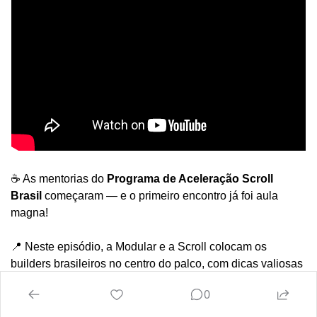
☕️ As mentorias do 
Programa de Aceleração Scroll 
Brasil
 começaram — e o primeiro encontro já foi aula 
magna!
📍 Neste episódio, a Modular e a Scroll colocam os 
builders brasileiros no centro do palco, com dicas valiosas 
do prof. Derick Nina sobre como dar tração real ao seu 
0
produto.