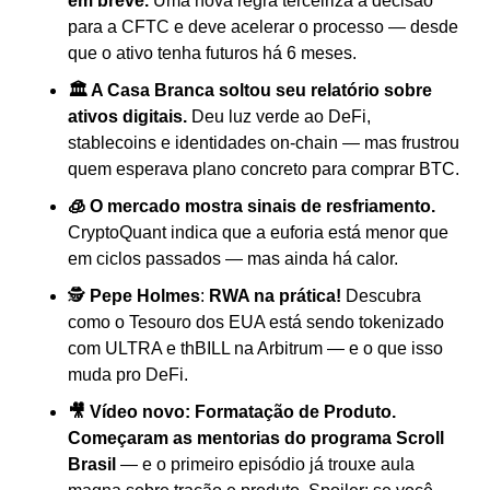
em breve.
 Uma nova regra terceiriza a decisão 
para a CFTC e deve acelerar o processo — desde 
que o ativo tenha futuros há 6 meses.
🏛️ A Casa Branca soltou seu relatório sobre 
ativos digitais.
 Deu luz verde ao DeFi, 
stablecoins e identidades on-chain — mas frustrou 
quem esperava plano concreto para comprar BTC.
🧊 O mercado mostra sinais de resfriamento.
CryptoQuant indica que a euforia está menor que 
em ciclos passados — mas ainda há calor.
🕵️ 
Pepe Holmes
: 
RWA na prática!
 Descubra 
como o Tesouro dos EUA está sendo tokenizado 
com ULTRA e thBILL na Arbitrum — e o que isso 
muda pro DeFi.
🎥 Vídeo novo: Formatação de Produto. 
Começaram as mentorias do programa Scroll 
Brasil
 — e o primeiro episódio já trouxe aula 