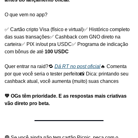
O que vem no app?
✅ Cartão cripto Visa (físico e virtual)
✅ Histórico completo 
das suas transações
✅ Cashback com GNO direto na 
carteira
✅ PIX in/out pra USDC
✅ Programa de indicação 
com bônus de até 
100 USDC
Quer entrar na raid?
🔁 
Dá RT no post oficial
🔥 Comenta 
por que você seria o tester perfeito
📸 Dica: printando seu 
cashback atual, você aumenta (muito) suas chances
💚 OGs têm prioridade. E as respostas mais criativas 
vão direto pro beta.
🟢 Se você ainda não tem cartão Picnic, peça com o 