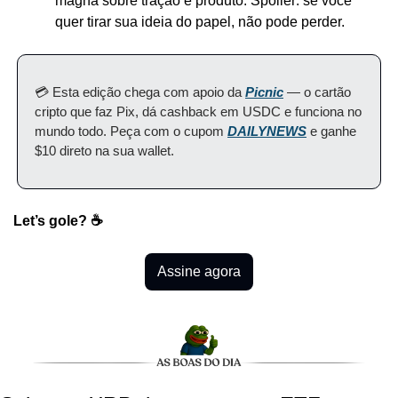
magna sobre tração e produto. Spoiler: se você 
quer tirar sua ideia do papel, não pode perder.
💳 Esta edição chega com apoio da 
Picnic
 — o cartão 
cripto que faz Pix, dá cashback em USDC e funciona no 
mundo todo. Peça com o cupom 
DAILYNEWS
 e ganhe 
$10 direto na sua wallet.
Let’s gole? ☕️
Assine agora