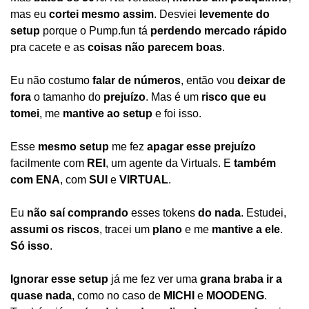
mas eu 
cortei mesmo assim
. Desviei 
levemente do 
setup
 porque o Pump.fun tá 
perdendo mercado rápido
pra cacete e as 
coisas não parecem boas
.
Eu não costumo 
falar de números
, então vou 
deixar de 
fora
 o tamanho do 
prejuízo
. Mas é um 
risco que eu 
tomei
, me 
mantive ao setup
 e foi isso.
Esse 
mesmo setup
 me fez 
apagar esse prejuízo
facilmente com 
REI
, um agente da Virtuals. E 
também 
com ENA
, com 
SUI
 e 
VIRTUAL
.
Eu 
não saí comprando
 esses tokens 
do nada
. Estudei, 
assumi os riscos
, tracei um 
plano
 e me 
mantive a ele
. 
Só isso
.
Ignorar esse setup
 já me fez ver uma 
grana braba ir a 
quase nada
, como no caso de 
MICHI
 e 
MOODENG
. 