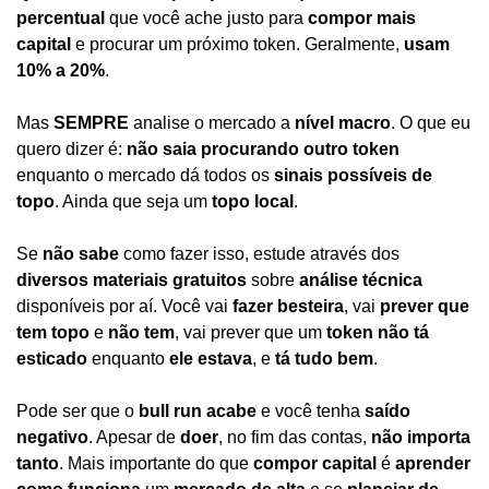
percentual
 que você ache justo para 
compor mais 
capital
 e procurar um próximo token. Geralmente, 
usam 
10% a 20%
.
Mas 
SEMPRE
 analise o mercado a 
nível macro
. O que eu 
quero dizer é: 
não saia
procurando outro token
enquanto o mercado dá todos os 
sinais possíveis de 
topo
. Ainda que seja um 
topo local
.
Se 
não sabe
 como fazer isso, estude através dos 
diversos materiais gratuitos
 sobre 
análise técnica
disponíveis por aí. Você vai 
fazer besteira
, vai 
prever que 
tem topo
 e 
não tem
, vai prever que um 
token não tá 
esticado
 enquanto 
ele estava
, e 
tá tudo bem
.
Pode ser que o 
bull run acabe
 e você tenha 
saído 
negativo
. Apesar de 
doer
, no fim das contas, 
não importa 
tanto
. Mais importante do que 
compor capital
 é 
aprender 