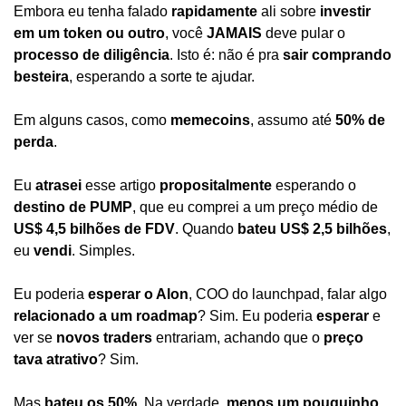
Embora eu tenha falado 
rapidamente
 ali sobre 
investir 
em um token ou outro
, você 
JAMAIS
 deve pular o 
processo de diligência
. Isto é: não é pra 
sair comprando 
besteira
, esperando a sorte te ajudar.
Em alguns casos, como 
memecoins
, assumo até 
50% de 
perda
.
Eu 
atrasei
 esse artigo 
propositalmente
 esperando o 
destino de PUMP
, que eu comprei a um preço médio de 
US$ 4,5 bilhões de FDV
. Quando 
bateu US$ 2,5 bilhões
, 
eu 
vendi
. Simples.
Eu poderia 
esperar o Alon
, COO do launchpad, falar algo 
relacionado a um roadmap
? Sim. Eu poderia 
esperar
 e 
ver se 
novos traders
 entrariam, achando que o 
preço 
tava atrativo
? Sim.
Mas 
bateu os 50%
. Na verdade, 
menos um pouquinho
, 