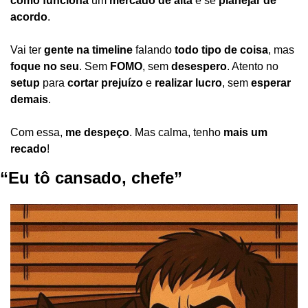
como funciona
 um 
mercado de alta
 e se 
planejar de 
acordo
.
Vai ter 
gente na timeline
 falando 
todo tipo de coisa
, mas 
foque no seu
. Sem 
FOMO
, sem 
desespero
. Atento no 
setup
 para 
cortar prejuízo
 e 
realizar lucro
, sem 
esperar 
demais
.
Com essa, 
me despeço
. Mas calma, tenho 
mais um 
recado
!
“Eu tô cansado, chefe”