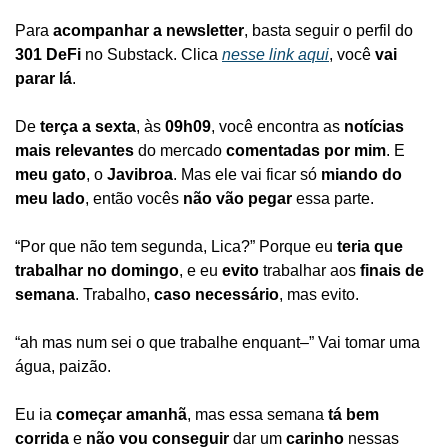
Para 
acompanhar a newsletter
, basta seguir o perfil do 
301 DeFi
 no Substack. Clica 
nesse link aqui
, você 
vai 
parar lá
.
De 
terça a sexta
, às 
09h09
, você encontra as 
notícias 
mais relevantes
 do mercado 
comentadas por mim
. E 
meu gato
, o 
Javibroa
. Mas ele vai ficar só 
miando do 
meu lado
, então vocês 
não vão pegar
 essa parte.
“Por que não tem segunda, Lica?” Porque eu 
teria que 
trabalhar no domingo
, e eu 
evito
 trabalhar aos 
finais de 
semana
. Trabalho, 
caso necessário
, mas evito.
“ah mas num sei o que trabalhe enquant–” Vai tomar uma 
água, paizão.
Eu ia 
começar amanhã
, mas essa semana 
tá bem 
corrida
 e 
não vou conseguir
 dar um 
carinho
 nessas 