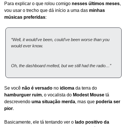
Para explicar o que rolou comigo 
nesses últimos meses
, 
vou usar o trecho que dá início a uma das 
minhas 
músicas preferidas
:
“Well, it would've been, could've been worse than you 
would ever know.
Oh, the dashboard melted, but we still had the radio…”
Se você 
não é versado
 no 
idioma
 da terra do 
hamburguer ruim
, o vocalista do 
Modest Mouse
 tá 
descrevendo 
uma situação merda
, mas que 
poderia ser 
pior
.
Basicamente, ele tá tentando ver o 
lado positivo da 