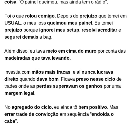
coisa
. “O painel queimou, mas ainda tem o rádio”.
Foi o que 
rolou comigo
. Depois do 
prejuízo
 que tomei em 
USUAL
, o meu loss 
queimou meu painel
. Eu tomei 
prejuízo
 porque 
ignorei meu setup
, 
resolvi acreditar
 e 
segurei demais
 a bag.
Além disso, eu tava 
meio em cima do muro
 por conta das 
madeiradas que tava levando
.
Investia com 
mãos mais fracas
, e aí 
nunca lucrava 
direito
 quando 
dava bom
. Ficava 
preso nesse ciclo
 de 
trades onde as 
perdas superavam os ganhos
 por uma 
margem legal
.
No 
agregado do ciclo
, eu ainda tô 
bem positivo
. Mas 
errar trade de convicção
 em sequência “
endoida o 
caba
”.