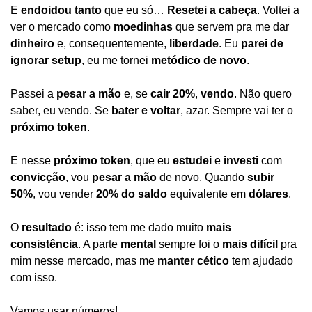
E 
endoidou tanto
 que eu só… 
Resetei a cabeça
. Voltei a 
ver o mercado como 
moedinhas
 que servem pra me dar 
dinheiro
 e, consequentemente, 
liberdade
. Eu 
parei de 
ignorar setup
, eu me tornei 
metódico de novo
.
Passei a 
pesar a mão
 e, se 
cair 20%
, 
vendo
. Não quero 
saber, eu vendo. Se 
bater e voltar
, azar. Sempre vai ter o 
próximo token
.
E nesse 
próximo token
, que eu 
estudei
 e 
investi
 com 
convicção
, vou 
pesar a mão
 de novo. Quando 
subir 
50%
, vou vender 
20% do saldo
 equivalente em 
dólares
.
O 
resultado
 é: isso tem me dado muito 
mais 
consistência
. A parte 
mental
 sempre foi o 
mais difícil
 pra 
mim nesse mercado, mas me 
manter cético
 tem ajudado 
com isso.
Vamos usar números!