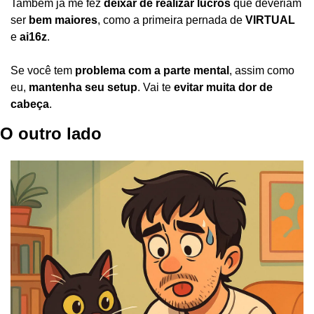
Também já me fez 
deixar de realizar lucros
 que deveriam 
ser 
bem maiores
, como a primeira pernada de 
VIRTUAL
e 
ai16z
.
Se você tem 
problema com a parte mental
, assim como 
eu, 
mantenha seu setup
. Vai te 
evitar muita dor de 
cabeça
.
O outro lado