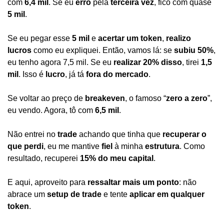
com 
6,4 mil
. Se eu 
erro
 pela 
terceira vez
, fico com quase 
5 mil
.
Se eu pegar esse 
5 mil
 e 
acertar um token
, 
realizo 
lucros
 como eu expliquei. Então, vamos lá: se 
subiu 50%
, 
eu tenho agora 7,5 mil. Se eu 
realizar 20% disso
, tirei 
1,5 
mil
. Isso é 
lucro
, já tá 
fora do mercado
.
Se voltar ao preço de 
breakeven
, o famoso “
zero a zero
”, 
eu vendo. Agora, tô com 
6,5 mil
.
Não entrei no 
trade
 achando que tinha que 
recuperar o 
que perdi
, eu me mantive 
fiel
 à minha 
estrutura
. Como 
resultado, recuperei 
15% do meu capital
.
E aqui, aproveito para 
ressaltar mais um ponto
: não 
abrace um 
setup de trade
 e tente 
aplicar em qualquer 
token
.