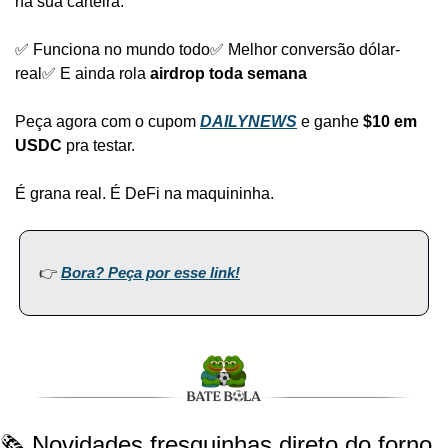
na sua carteira.
✅ Funciona no mundo todo
✅ Melhor conversão dólar-
real
✅ E ainda rola 
airdrop toda semana
Peça agora com o cupom 
DAILYNEWS
 e ganhe 
$10 em 
USDC
 pra testar.
É grana real. É DeFi na maquininha.
👉 
Bora? Peça por esse link!
🗞️ Novidades fresquinhas direto do forno 