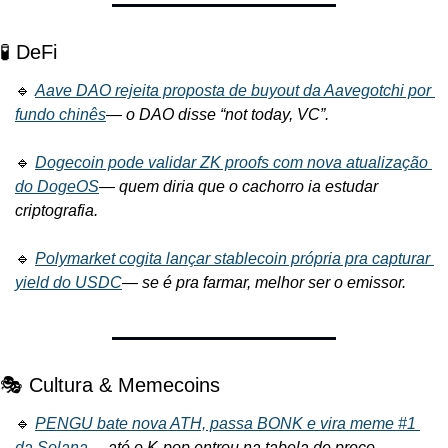
🧪 DeFi
🔹 
Aave DAO rejeita proposta de buyout da Aavegotchi por 
fundo chinês
— 
o DAO disse “not today, VC”.
🔹 
Dogecoin pode validar ZK proofs com nova atualização 
do DogeOS
— 
quem diria que o cachorro ia estudar 
criptografia.
🔹 
Polymarket cogita lançar stablecoin própria pra capturar 
yield do USDC
— 
se é pra farmar, melhor ser o emissor.
🎭 Cultura & Memecoins
🔹 
PENGU bate nova ATH, passa BONK e vira meme #1 
da Solana
— 
até o K-pop entrou na tabela de preço.