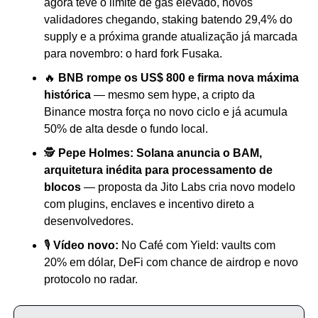
agora teve o limite de gás elevado, novos 
validadores chegando, staking batendo 29,4% do 
supply e a próxima grande atualização já marcada 
para novembro: o hard fork Fusaka.
🔥 
BNB rompe os US$ 800 e firma nova máxima 
histórica
 — mesmo sem hype, a cripto da 
Binance mostra força no novo ciclo e já acumula 
50% de alta desde o fundo local.
🕵️ 
Pepe Holmes: Solana anuncia o BAM, 
arquitetura inédita para processamento de 
blocos
 — proposta da Jito Labs cria novo modelo 
com plugins, enclaves e incentivo direto a 
desenvolvedores.
🎙️ 
Vídeo novo: 
No Café com Yield: vaults com 
20% em dólar, DeFi com chance de airdrop e novo 
protocolo no radar.