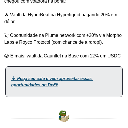
chegou com voadora na porta:
🔥 Vault da HyperBeat na Hyperliquid pagando 20% em 
dólar
🚀 Oportunidade na Plume network com +20% via Morpho 
Labs e Royco Protocol (com chance de airdrop!). 
😱 E mais: vault da Gauntlet na Base com 12% em USDC
☕️  Pega seu café e vem aproveitar essas 
oportunidades no DeFi!