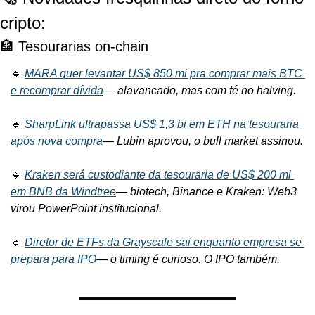
cripto:
🏦 Tesourarias on-chain
🔹 
MARA quer levantar US$ 850 mi pra comprar mais BTC 
e recomprar dívida
— 
alavancado, mas com fé no halving.
🔹 
SharpLink ultrapassa US$ 1,3 bi em ETH na tesouraria 
após nova compra
— 
Lubin aprovou, o bull market assinou.
🔹 
Kraken será custodiante da tesouraria de US$ 200 mi 
em BNB da Windtree
— 
biotech, Binance e Kraken: Web3 
virou PowerPoint institucional.
🔹 
Diretor de ETFs da Grayscale sai enquanto empresa se 
prepara para IPO
— 
o timing é curioso. O IPO também.