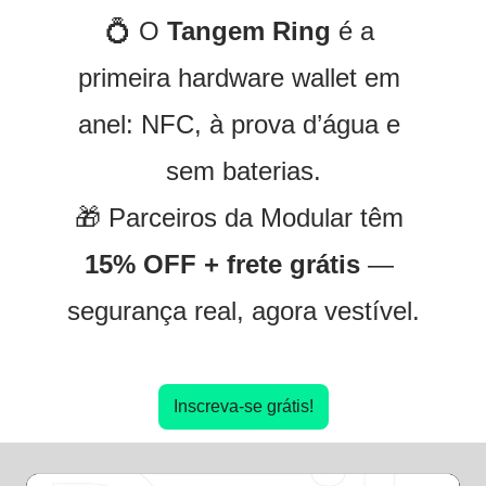
💍
 O 
Tangem Ring
 é a 
primeira hardware wallet em 
anel: NFC, à prova d’água e 
sem baterias.
🎁
 Parceiros da Modular têm 
15% OFF + frete grátis
 — 
segurança real, agora vestível.
Inscreva-se grátis!