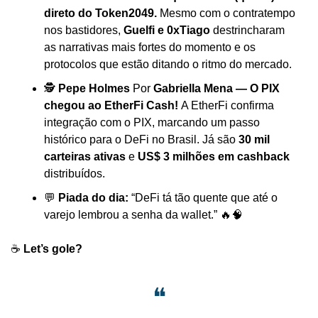
direto do Token2049. 
Mesmo com o contratempo 
nos bastidores, 
Guelfi e 0xTiago
 destrincharam 
as narrativas mais fortes do momento e os 
protocolos que estão ditando o ritmo do mercado.
🕵️ 
Pepe Holmes 
Por 
Gabriella Mena — O PIX 
chegou ao EtherFi Cash! 
A EtherFi confirma 
integração com o PIX, marcando um passo 
histórico para o DeFi no Brasil. Já são 
30 mil 
carteiras ativas
 e 
US$ 3 milhões em cashback
distribuídos.
💬
Piada do dia:
 “DeFi tá tão quente que até o 
varejo lembrou a senha da wallet.” 
🔥
🧠
☕️ 
Let’s gole?
❝