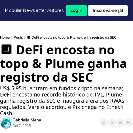
Modular Newsletter
Autores
Login
Inscreva-se já!
Home
Posts
🔲 DeFi encosta no topo & Plume ganha registro da SEC
🔲 DeFi encosta no 
topo & Plume ganha 
registro da SEC
US$ 5,95 bi entram em fundos cripto na semana; 
DeFi encosta no recorde histórico de TVL, Plume 
ganha registro da SEC e inaugura a era dos RWAs 
regulados. Varejo acordou e Pix chega no Ether.fi 
Cash.
Gabriella Mena
Oct 7, 2025