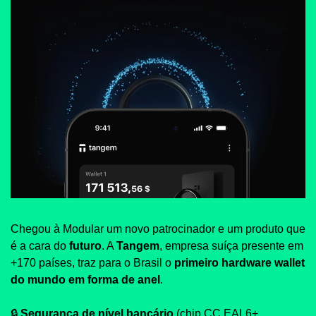
Chegou à Modular um novo patrocinador e um produto que 
é a cara do 
futuro
. A 
Tangem
, empresa suíça presente em 
+170 países, traz para o Brasil o 
primeiro hardware wallet 
do mundo em forma de anel
.
🔒 
Segurança de nível bancário
 (chip CC EAL6+, 