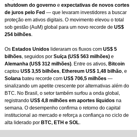
shutdown do governo
 e 
expectativas de novos cortes 
de juros pelo Fed
 — que levaram investidores a buscar 
proteção em ativos digitais. O movimento elevou o total 
sob gestão (AuM) global para um novo recorde de 
US$ 
254 bilhões
.
Os 
Estados Unidos
 lideraram os fluxos com 
US$ 5 
bilhões
, seguidos por 
Suíça (US$ 563 milhões)
 e 
Alemanha (US$ 312 milhões)
. Entre os ativos, 
Bitcoin
captou 
US$ 3,55 bilhões
, 
Ethereum US$ 1,48 bilhão
, e 
Solana
 bateu recorde com 
US$ 706,5 milhões
 — 
sinalizando um apetite crescente por alternativas além do 
BTC. No Brasil, o setor também surfou a onda global, 
registrando 
US$ 4,8 milhões em aportes líquidos
 na 
semana. O desempenho confirma o retorno do capital 
institucional ao mercado e reforça a confiança no ciclo de 
alta liderado por 
BTC, ETH e SOL
.