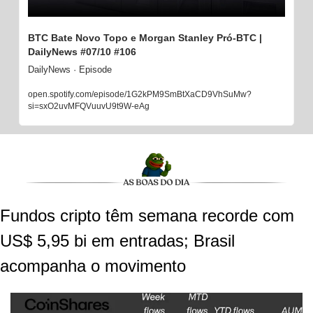
BTC Bate Novo Topo e Morgan Stanley Pró-BTC | 
DailyNews #07/10 #106
DailyNews · Episode
open.spotify.com/episode/1G2kPM9SmBtXaCD9VhSuMw?
si=sxO2uvMFQVuuvU9t9W-eAg
Fundos cripto têm semana recorde com 
US$ 5,95 bi em entradas; Brasil 
acompanha o movimento