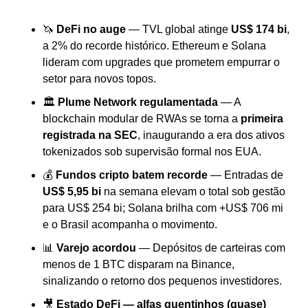
🦄
DeFi no auge
 — TVL global atinge 
US$ 174 bi
, 
a 2% do recorde histórico. Ethereum e Solana 
lideram com upgrades que prometem empurrar o 
setor para novos topos.
🏛️ 
Plume Network regulamentada
 — A 
blockchain modular de RWAs se torna a 
primeira 
registrada na SEC
, inaugurando a era dos ativos 
tokenizados sob supervisão formal nos EUA.
💰 
Fundos cripto batem recorde
 — Entradas de 
US$ 5,95 bi
 na semana elevam o total sob gestão 
para US$ 254 bi; Solana brilha com +US$ 706 mi 
e o Brasil acompanha o movimento.
📊
Varejo acordou
 — Depósitos de carteiras com 
menos de 1 BTC disparam na Binance, 
sinalizando o retorno dos pequenos investidores.
🎥
Estado DeFi — alfas quentinhos (quase) 