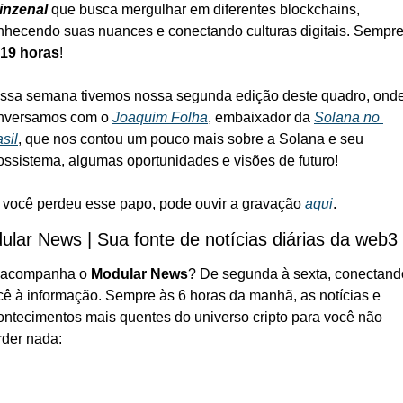
inzenal 
que busca mergulhar em diferentes blockchains, 
nhecendo suas nuances e conectando culturas digitais. Sempre
19 horas
!
ssa semana tivemos nossa segunda edição deste quadro, onde
nversamos com o 
Joaquim Folha
, embaixador da 
Solana no 
sil
, que nos contou um pouco mais sobre a Solana e seu 
ossistema, algumas oportunidades e visões de futuro!
 você perdeu esse papo, pode ouvir a gravação 
aqui
.
ular News | Sua fonte de notícias diárias da web3
 acompanha o 
Modular News
? De segunda à sexta, conectando
cê à informação. Sempre às 6 horas da manhã, as notícias e 
ontecimentos mais quentes do universo cripto para você não 
rder nada: