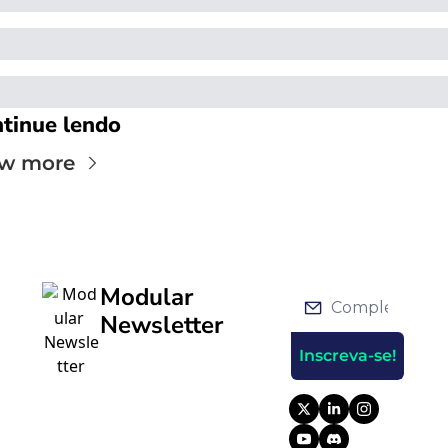
tinue lendo
ew more
Modular 
Newsletter
Inscreva-se!