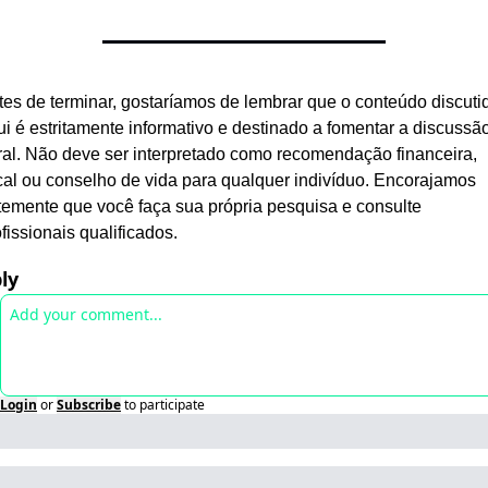
tes de terminar, gostaríamos de lembrar que o conteúdo discutid
ui é estritamente informativo e destinado a fomentar a discussão
ral. Não deve ser interpretado como recomendação financeira, 
scal ou conselho de vida para qualquer indivíduo. Encorajamos 
rtemente que você faça sua própria pesquisa e consulte 
fissionais qualificados.
ly
Login
or
Subscribe
to participate