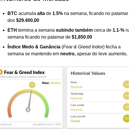
BTC 
acumula 
alta 
de
 1.5% 
na semana, ficando no patamar 
dos 
$29.400,00
ETH 
termina a semana 
subindo também
 cerca de 
1.1-% 
na
semana ficando no patamar de 
$1,850.00
Índice Medo & Ganância
 (
Fear & Greed Index
) fecha a 
semana se mantendo em 
neutro, 
apesar do leve aumento
.