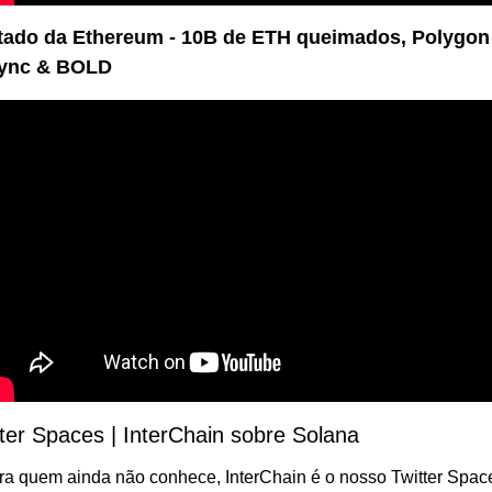
tado da Ethereum - 10B de ETH queimados, Polygon 
ync & BOLD
tter Spaces | InterChain sobre Solana