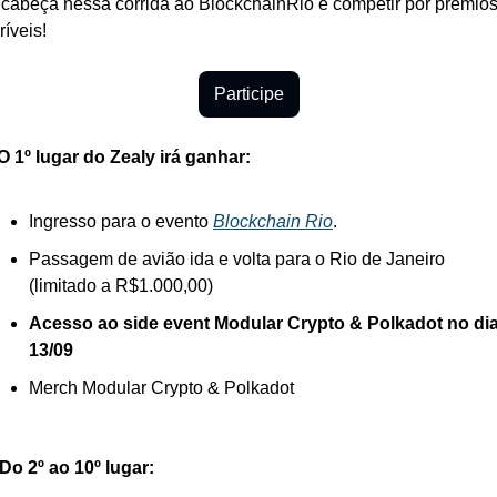
 cabeça nessa corrida ao BlockchainRio e competir por prêmios
ríveis!
Participe
O 1º lugar do Zealy irá ganhar: 
Ingresso para o evento 
Blockchain Rio
.
Passagem de avião ida e volta para o Rio de Janeiro 
(limitado a R$1.000,00)
Acesso ao side event Modular Crypto & Polkadot no dia
13/09
Merch Modular Crypto & Polkadot
 Do 2º ao 10º lugar: