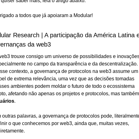
quiser saber mais, leia o artigo abaixo:
rigado a todos que já apoiaram a Modular!
ular Research | A participação da América Latina 
ernanças da web3
web3 trouxe consigo um universo de possibilidades e inovações,
pecialmente no campo da transparência e da descentralização. 
sse contexto, a governança de protocolos na web3 assume um 
pel de extrema relevância, uma vez que as decisões tomadas 
sses ambientes podem moldar o futuro de todo o ecossistema 
uários
.
 outras palavras, a governança de protocolos pode, literalmente
finir o que conhecemos por web3, ainda que, muitas vezes, 
diretamente.