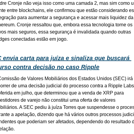
dre Cronje não veja isso como uma camada 2, mas sim como u
nte entre blockchains, ele confirmou que estão considerando es
tegração para aumentar a segurança e acessar mais liquidez da 
hereum. Cronje ressaltou que, embora essa tecnologia torne os 
ivos mais seguros, essa segurança é invalidada quando outras 
idges conectadas estão em jogo.
 envia carta para juíza e sinaliza que buscará 
urso contra decisão no caso Ripple
Comissão de Valores Mobiliários dos Estados Unidos (SEC) irá 
correr de uma decisão judicial do processo contra a Ripple Labs 
oferida em julho, que determinou que a venda de XRP para 
estidores de varejo não constitui uma oferta de valores 
biliários. A SEC pediu à juíza Torres que suspendesse o proces
rante a apelação, dizendo que há vários outros processos judicia
ndentes que poderiam ser afetados, dependendo do resultado d
elação. 