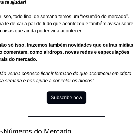
ra te ajudar!
r isso, todo final de semana temos um “resumão do mercado". 
ra te deixar a par de tudo que aconteceu e também avisar sobre
 coisas que ainda poder vir a acontecer.
não só isso, trazemos também novidades que outras mídias
o comentam, como airdrops, novas redes e especulações 
rais do mercado.
tão venha conosco ficar informado do que aconteceu em cripto 
sa semana e nos ajude a conectar os blocos!
Subscribe now
📉Números do Mercado