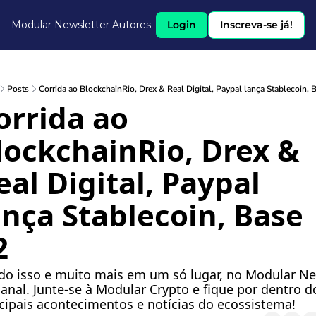
Modular Newsletter
Autores
Login
Inscreva-se já!
Posts
Corrida ao BlockchainRio, Drex & Real Digital, Paypal lança Stablecoin, 
orrida ao 
lockchainRio, Drex & 
eal Digital, Paypal 
ança Stablecoin, Base 
2 
udo isso e muito mais em um só lugar, no Modular Ne
nal. Junte-se à Modular Crypto e fique por dentro do
cipais acontecimentos e notícias do ecossistema!