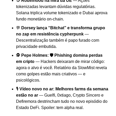
🪙 
Robinhood na mira da UE
 — Ações 
tokenizadas levantam dúvidas regulatórias. 
Solana triplica volume tokenizado e Dubai aprova 
fundo monetário on-chain.
💬 
Dorsey lança “Bitchat” e transforma grupo 
no zap em resistência cypherpunk
 — 
Descentralização também é papo furado com 
privacidade embutida.
🕵️ 
Pepe Holmes: 🛡️ Phishing domina perdas 
em cripto
 — Hackers deixaram de mirar código: 
agora o alvo é você. Relatório da SlowMist revela 
como golpes estão mais criativos — e 
psicológicos.
🎙️ 
Vídeo novo no ar:
Melhores farms da semana 
estão no ar
 — Guelfi, 0xtiago, Crypto Sincero e 
Defiremora destrincham tudo no novo episódio do 
Estado DeFi. Spoiler: tem alpha real.