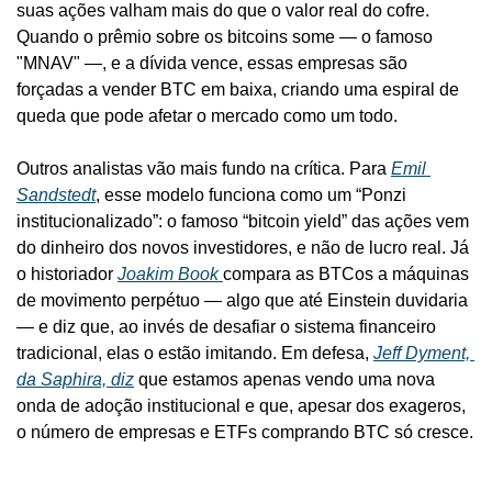
suas ações valham mais do que o valor real do cofre. 
Quando o prêmio sobre os bitcoins some — o famoso 
"MNAV" —, e a dívida vence, essas empresas são 
forçadas a vender BTC em baixa, criando uma espiral de 
queda que pode afetar o mercado como um todo.
Outros analistas vão mais fundo na crítica. Para 
Emil 
Sandstedt
, esse modelo funciona como um “Ponzi 
institucionalizado”: o famoso “bitcoin yield” das ações vem 
do dinheiro dos novos investidores, e não de lucro real. Já 
o historiador 
Joakim Book 
compara as BTCos a máquinas 
de movimento perpétuo — algo que até Einstein duvidaria 
— e diz que, ao invés de desafiar o sistema financeiro 
tradicional, elas o estão imitando. Em defesa, 
Jeff Dyment, 
da Saphira, diz
 que estamos apenas vendo uma nova 
onda de adoção institucional e que, apesar dos exageros, 
o número de empresas e ETFs comprando BTC só cresce.