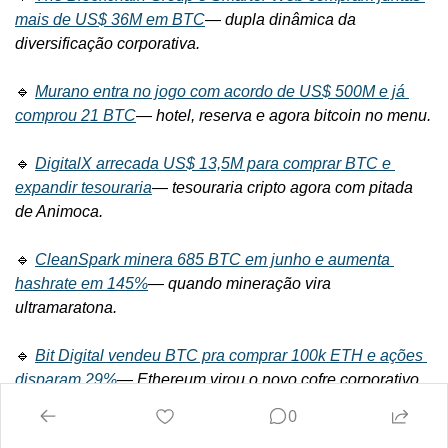
mais de US$ 36M em BTC
— 
dupla dinâmica da 
diversificação corporativa.
🔹 
Murano entra no jogo com acordo de US$ 500M e já 
comprou 21 BTC
— 
hotel, reserva e agora bitcoin no menu.
🔹 
DigitalX arrecada US$ 13,5M para comprar BTC e 
expandir tesouraria
— 
tesouraria cripto agora com pitada 
de Animoca.
🔹 
CleanSpark minera 685 BTC em junho e aumenta 
hashrate em 145%
— 
quando mineração vira 
ultramaratona.
🔹 
Bit Digital vendeu BTC pra comprar 100k ETH e ações 
disparam 29%
— 
Ethereum virou o novo cofre corporativo.
0
🔹 
CoreWeave conclui compra da Core Scientific por US$ 