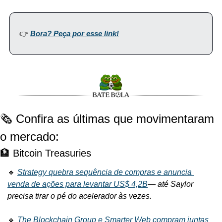
👉 
Bora? Peça por esse link!
🗞️ Confira as últimas que movimentaram 
o mercado:
🏦 Bitcoin Treasuries
🔹 
Strategy quebra sequência de compras e anuncia 
venda de ações para levantar US$ 4,2B
— 
até Saylor 
precisa tirar o pé do acelerador às vezes.
🔹 
The Blockchain Group e Smarter Web compram juntas 