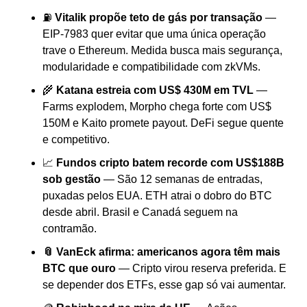
⛽ 
Vitalik propõe teto de gás por transação
 — 
EIP-7983 quer evitar que uma única operação 
trave o Ethereum. Medida busca mais segurança, 
modularidade e compatibilidade com zkVMs.
🌾 
Katana estreia com US$ 430M em TVL
 — 
Farms explodem, Morpho chega forte com US$ 
150M e Kaito promete payout. DeFi segue quente 
e competitivo.
📈 
Fundos cripto batem recorde com US$188B 
sob gestão
 — São 12 semanas de entradas, 
puxadas pelos EUA. ETH atrai o dobro do BTC 
desde abril. Brasil e Canadá seguem na 
contramão.
📎 VanEck afirma: americanos agora têm mais 
BTC que ouro
 — Cripto virou reserva preferida. E 
se depender dos ETFs, esse gap só vai aumentar.