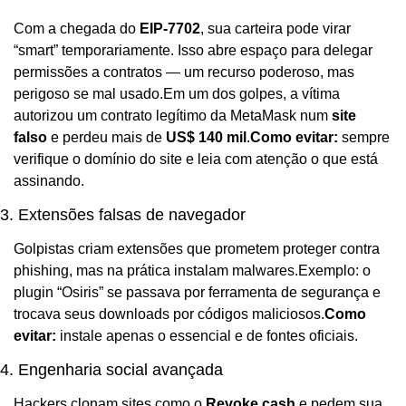
Com a chegada do 
EIP-7702
, sua carteira pode virar 
“smart” temporariamente. Isso abre espaço para delegar 
permissões a contratos — um recurso poderoso, mas 
perigoso se mal usado.
Em um dos golpes, a vítima 
autorizou um contrato legítimo da MetaMask num 
site 
falso
 e perdeu mais de 
US$ 140 mil
.
Como evitar:
 sempre 
verifique o domínio do site e leia com atenção o que está 
assinando.
3. Extensões falsas de navegador
Golpistas criam extensões que prometem proteger contra 
phishing, mas na prática instalam malwares.
Exemplo: o 
plugin “Osiris” se passava por ferramenta de segurança e 
trocava seus downloads por códigos maliciosos.
Como 
evitar:
 instale apenas o essencial e de fontes oficiais.
4. Engenharia social avançada
Hackers clonam sites como o 
Revoke.cash
 e pedem sua 