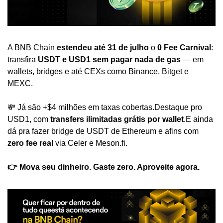
A BNB Chain 
estendeu até 31 de julho
 o 
0 Fee Carnival
: 
transfira 
USDT e USD1 sem pagar nada de gas
 — em 
wallets, bridges e até CEXs como Binance, Bitget e 
MEXC.
💸 Já são +$4 milhões em taxas cobertas.
Destaque pro 
USD1, com 
transfers ilimitadas grátis por wallet
.
E ainda 
dá pra fazer bridge de USDT de Ethereum e afins com 
zero fee real
 via Celer e Meson.fi.
👉 Mova seu dinheiro. Gaste zero. Aproveite agora.