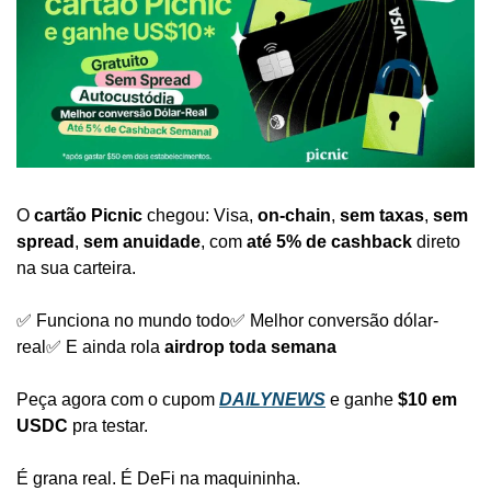
O 
cartão
Picnic
 chegou: Visa, 
on-chain
, 
sem taxas
, 
sem 
spread
, 
sem anuidade
, com 
até 5% de cashback
 direto 
na sua carteira.
✅ Funciona no mundo todo
✅ Melhor conversão dólar-
real
✅ E ainda rola 
airdrop toda semana
Peça agora com o cupom 
DAILYNEWS
 e ganhe 
$10 em 
USDC
 pra testar.
É grana real. É DeFi na maquininha.