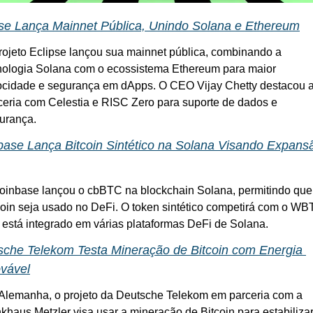
pse Lança Mainnet Pública, Unindo Solana e Ethereum
rojeto Eclipse lançou sua mainnet pública, combinando a 
nologia Solana com o ecossistema Ethereum para maior 
ocidade e segurança em dApps. O CEO Vijay Chetty destacou a
ceria com Celestia e RISC Zero para suporte de dados e 
urança.
ase Lança Bitcoin Sintético na Solana Visando Expansã
oinbase lançou o cbBTC na blockchain Solana, permitindo que 
coin seja usado no DeFi. O token sintético competirá com o WB
á está integrado em várias plataformas DeFi de Solana.
sche Telekom Testa Mineração de Bitcoin com Energia 
vável
Alemanha, o projeto da Deutsche Telekom em parceria com a 
khaus Metzler visa usar a mineração de Bitcoin para estabilizar 