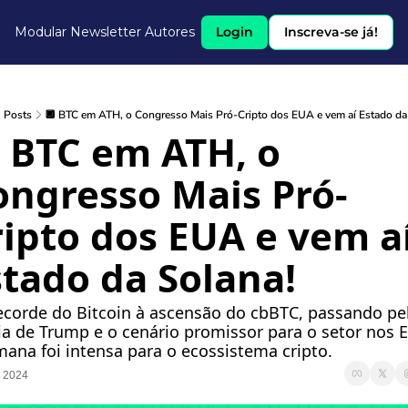
Modular Newsletter
Autores
Login
Inscreva-se já!
Posts
🔲 BTC em ATH, o Congresso Mais Pró-Cripto dos EUA e vem aí Estado da
 BTC em ATH, o 
ongresso Mais Pró-
ipto dos EUA e vem aí
stado da Solana!
ecorde do Bitcoin à ascensão do cbBTC, passando pel
ria de Trump e o cenário promissor para o setor nos E
mana foi intensa para o ecossistema cripto.
, 2024