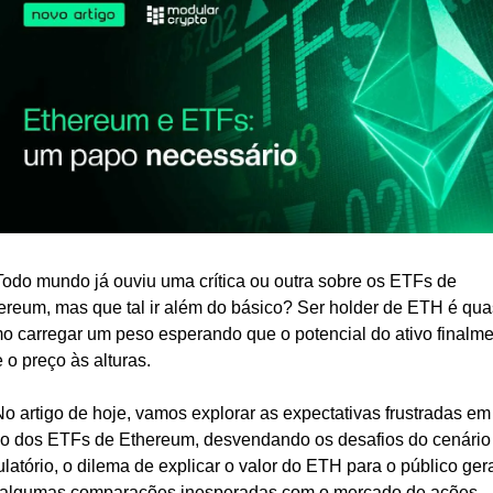
 Todo mundo já ouviu uma crítica ou outra sobre os ETFs de 
ereum, mas que tal ir além do básico? Ser holder de ETH é qua
o carregar um peso esperando que o potencial do ativo finalme
e o preço às alturas.
No artigo de hoje, vamos explorar as expectativas frustradas em 
no dos ETFs de Ethereum, desvendando os desafios do cenário 
ulatório, o dilema de explicar o valor do ETH para o público gera
 algumas comparações inesperadas com o mercado de ações 