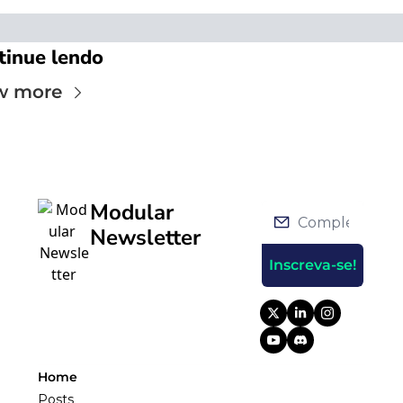
tinue lendo
w more
Modular 
Newsletter
Inscreva-se!
Home
Posts