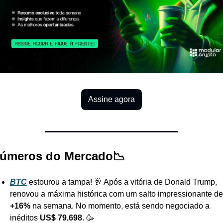
Assine agora
úmeros do Mercado📉
BTC
 estourou a tampa! 🥂 Após a vitória de Donald Trump, 
+16%
 na semana. No momento, está sendo negociado a 
inéditos 
US$ 79.698. 
🥳