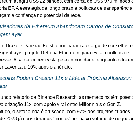
ereum atingiu US$ 22 bilhões, com cerca de US$ 970 milhões d
pria EF. A estratégia de longo prazo e políticas de transparência 
orçam a confiança no potencial da rede.
uisadores da Ethereum Abandonam Cargos de Consultor
igenLayer 
tin Drake e Dankrad Feist renunciaram ao cargo de conselheiros
EigenLayer, projeto DeFi na Ethereum, para evitar conflitos de 
eresse. A saída foi bem vista pela comunidade, enquanto o token
enLayer caiu 10% após o anúncio.
coins Podem Crescer 11x e Liderar Próxima Altseason, 
nce 
undo relatório da Binance Research, as memecoins têm potenci
valorização 11x, com apelo viral entre Millennials e Gen Z. 
tudo, o setor ainda é arriscado, com 97% dos projetos criados 
de 2023 já considerados “mortos” por baixo volume de negocia