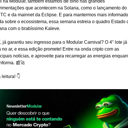
i na Modular, também estamos de olho nas grandes 
imentações que acontecem na Solana, como o lançamento do 
TC e da mainnet da Eclipse. E para mantermos mais informado
da sobre o ecossistema, essa semana estreia o quadro Estado d
ana com o brabíssimo Kaleve.
í, já garantiu seu ingresso para o Modular Carnival? O 4° lote já 
á no ar, e essa edição promete! Entre na onda cripto com as 
ncipais notícias, e aproveite para recarregar as energias enquant
informa. 📰🚀
leitura! 👇