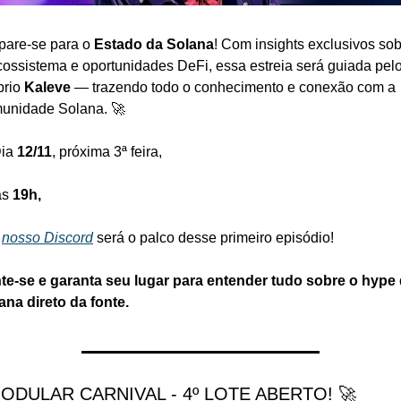
pare-se para o 
Estado da Solana
! Com insights exclusivos sob
cossistema e oportunidades DeFi, essa estreia será guiada pelo
rio 
Kaleve
 — trazendo todo o conhecimento e conexão com a 
unidade Solana. 🚀
Dia 
12/11
, próxima 3ª feira,
s 
19h,
 
nosso Discord
 será o palco desse primeiro episódio! 
te-se e garanta seu lugar para entender tudo sobre o hype 
ana direto da fonte.
MODULAR CARNIVAL - 4º LOTE ABERTO! 🚀