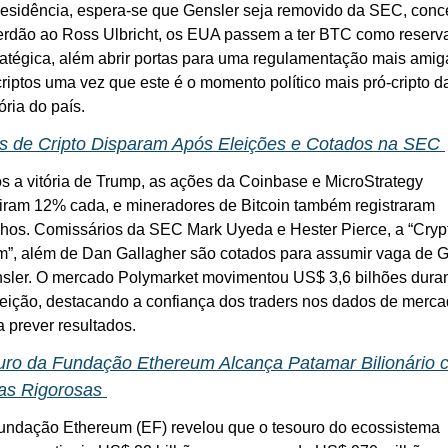
residência, espera-se que Gensler seja removido da SEC, conc
erdão ao Ross Ulbricht, os EUA passem a ter BTC como reserva
ratégica, além abrir portas para uma regulamentação mais amigá
criptos uma vez que este é o momento político mais pró-cripto da
ória do país.
s de Cripto Disparam Após Eleições e Cotados na SEC 
s a vitória de Trump, as ações da Coinbase e MicroStrategy 
iram 12% cada, e mineradores de Bitcoin também registraram 
hos. Comissários da SEC Mark Uyeda e Hester Pierce, a “Cryp
”, além de Dan Gallagher são cotados para assumir vaga de G
sler. O mercado Polymarket movimentou US$ 3,6 bilhões duran
leição, destacando a confiança dos traders nos dados de merca
a prever resultados.
uro da Fundação Ethereum Alcança Patamar Bilionário 
as Rigorosas 
undação Ethereum (EF) revelou que o tesouro do ecossistema 