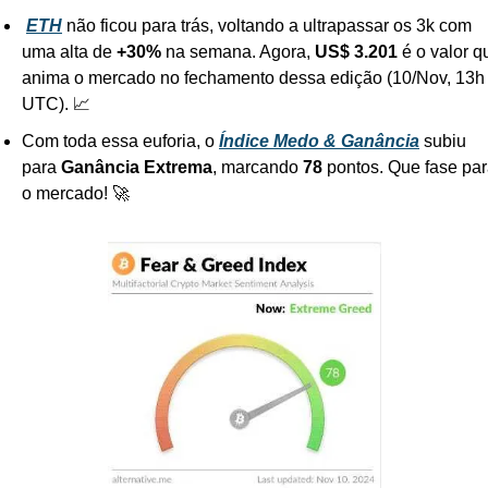
ETH
 não ficou para trás, voltando a ultrapassar os 3k com 
uma alta de 
+30%
 na semana. Agora, 
US$ 3.201
 é o valor q
anima o mercado no fechamento dessa edição (10/Nov, 13h 
UTC). 📈
Com toda essa euforia, o 
Índice Medo & Ganância
 subiu 
para 
Ganância Extrema
, marcando 
78 
pontos. Que fase par
o mercado! 🚀