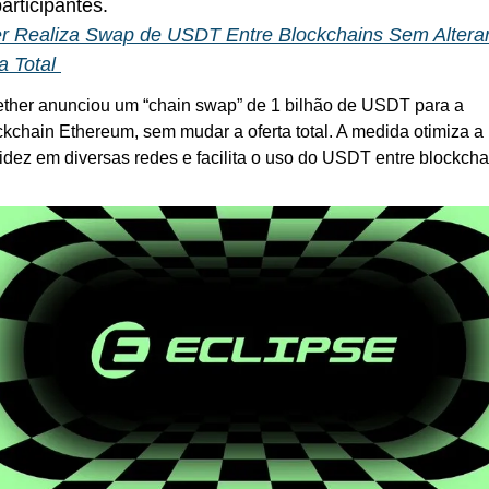
articipantes.
er Realiza Swap de USDT Entre Blockchains Sem Alterar
a Total 
ether anunciou um “chain swap” de 1 bilhão de USDT para a 
ckchain Ethereum, sem mudar a oferta total. A medida otimiza a 
uidez em diversas redes e facilita o uso do USDT entre blockcha