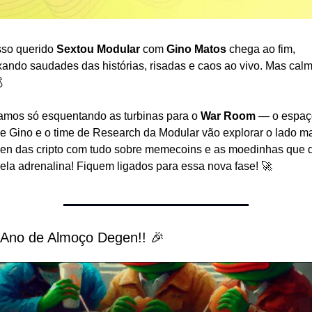
so querido 
Sextou Modular
 com 
Gino Matos
 chega ao fim, 
xando saudades das histórias, risadas e caos ao vivo. Mas calma

amos só esquentando as turbinas para o 
War Room
 — o espaç
e Gino e o time de Research da Modular vão explorar o lado ma
en das cripto com tudo sobre memecoins e as moedinhas que d
ela adrenalina! Fiquem ligados para essa nova fase! 🚀
 Ano de Almoço Degen!! 🎉