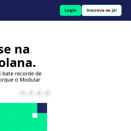
Login
Inscreva-se já!
se na 
olana.
 bate recorde de 
orque o Modular 