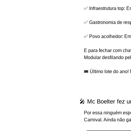
✅ Infraestrutura top:
✅ Gastronomia de respe
✅ Povo acolhedor: Em 
E para fechar com chav
Modular desfilando pel
🎟️ Último lote do ano!
🎤 Mc Boelter fez u
Por essa ninguém espe
Carnival. Ainda não ga