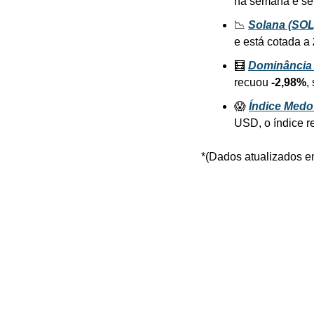
na semana e se
📉 
Solana (SOL
e está cotada a 
🧮 
Dominância
recuou 
-2,98%
,
😱 
Índice Medo
USD, o índice r
*(Dados atualizados 