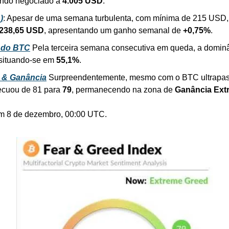
ndo negociado a 
4.005 USD
.
)
: Apesar de uma semana turbulenta, com mínima de 215 USD,
238,65 USD
, apresentando um ganho semanal de 
+0,75%
.
 do BTC
 Pela terceira semana consecutiva em queda, a dominân
 situando-se em 
55,1%
.
 & Ganância
 Surpreendentemente, mesmo com o BTC ultrapas
ecuou de 81 para 
79
, permanecendo na zona de 
Ganância Ext
em 8 de dezembro, 00:00 UTC.