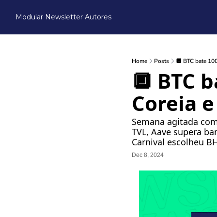
Modular Newsletter
Autores
Home
Posts
🔲 BTC bate 100
🔲 BTC b
Coreia e
Semana agitada com B
TVL, Aave supera ban
Carnival escolheu BH
Dec 8, 2024