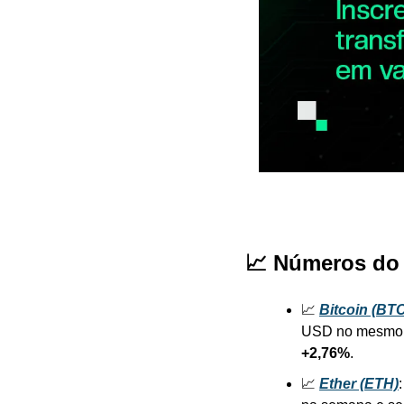
📈 Números do
📈 
Bitcoin (BT
USD no mesmo di
+2,76%
.
📈 
Ether (ETH)