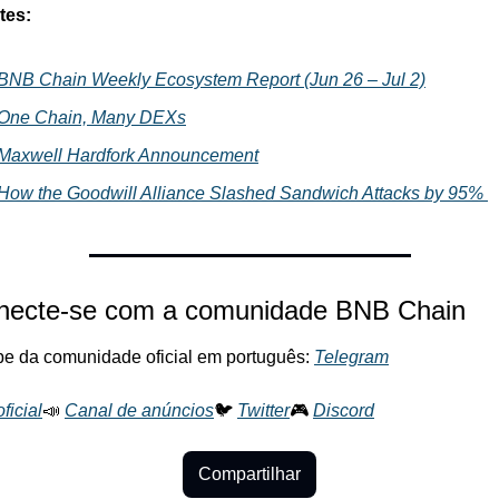
tes:
BNB Chain Weekly Ecosystem Report (Jun 26 – Jul 2)
One Chain, Many DEXs
Maxwell Hardfork Announcement
How the Goodwill Alliance Slashed Sandwich Attacks by 95% 
necte-se com a comunidade BNB Chain
ipe da comunidade oficial em português: 
Telegram
oficial
📣 
Canal de anúncios
🐦 
Twitter
🎮 
Discord
Compartilhar