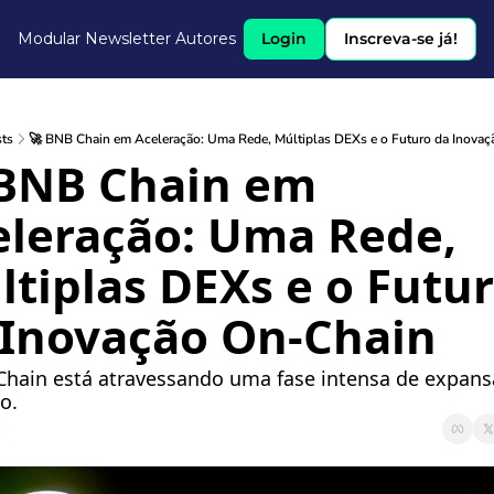
Modular Newsletter
Autores
Login
Inscreva-se já!
ts
🚀 BNB Chain em Aceleração: Uma Rede, Múltiplas DEXs e o Futuro da Inovaç
 BNB Chain em 
leração: Uma Rede, 
ltiplas DEXs e o Futur
Inovação On-Chain
hain está atravessando uma fase intensa de expansã
̃o.
5