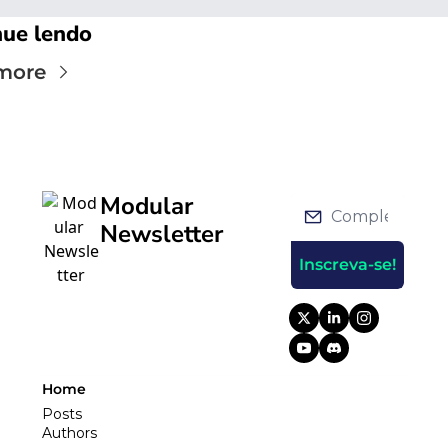
nue lendo
more
Modular 
Newsletter
Inscreva-se!
Home
Posts
Authors