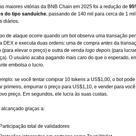
s maiores vitórias da BNB Chain em 2025 foi a redução de 
95
s do tipo sanduíche
, passando de 140 mil para cerca de 1 mil 
 diários.
ipo de ataque ocorre quando um bot observa uma transação pen
 DEX e executa duas ordens: uma de compra 
antes
 da transaç
 (para elevar o preço) e outra de venda 
logo depois
 (para lucra
nça). O usuário acaba pagando mais caro do que o esperado, en
ante embolsa o lucro.
emplo: se você tentar comprar 10 tokens a US$1,00, o bot pode 
r primeiro, empurrar o preço para US$1,10, e vender para você 
ovo preço. Em segundos, ele lucra às suas custas.
i alcançado graças a:
Participação total de validadores