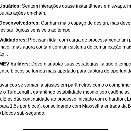
Usuários:
 Sentem interações quase instantâneas em swaps, mi
outras ações on-chain.
Desenvolvedores:
 Ganham mais espaço de design, mas deve
revisar lógicas sensíveis ao tempo.
Validadores:
 Precisam lidar com carga de processamento um p
maior, mas agora contam com um sistema de comunicação mais
ágil.
MEV builders:
 Devem adaptar suas estratégias, já que o tempo
entre blocos se tornou mais apertado para captura de oportunid
avanços se somam a ajustes em parâmetros como o comprimen
e o TurnLength, garantindo estabilidade mesmo sob cadências 
s. Eles dão continuidade ao processo iniciado com o hardfork 
L
 para 1,5s por bloco), consolidando com Maxwell a entrada da 
s blocos sub-segundo.