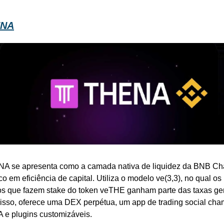
ENA
A se apresenta como a camada nativa de liquidez da BNB Cha
o em eficiência de capital. Utiliza o modelo ve(3,3), no qual os 
os que fazem stake do token veTHE ganham parte das taxas ger
isso, oferece uma DEX perpétua, um app de trading social cha
e plugins customizáveis.