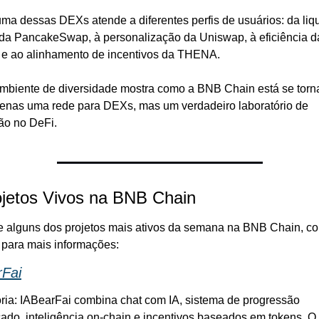
ma dessas DEXs atende a diferentes perfis de usuários: da liqu
da PancakeSwap, à personalização da Uniswap, à eficiência da
 ao alinhamento de incentivos da THENA.
mbiente de diversidade mostra como a BNB Chain está se torn
enas uma rede para DEXs, mas um verdadeiro laboratório de 
ão no DeFi.
ojetos Vivos na BNB Chain
e alguns dos projetos mais ativos da semana na BNB Chain, com
s para mais informações:
rFai
ria: IA
BearFai combina chat com IA, sistema de progressão 
cado, inteligência on-chain e incentivos baseados em tokens. O 