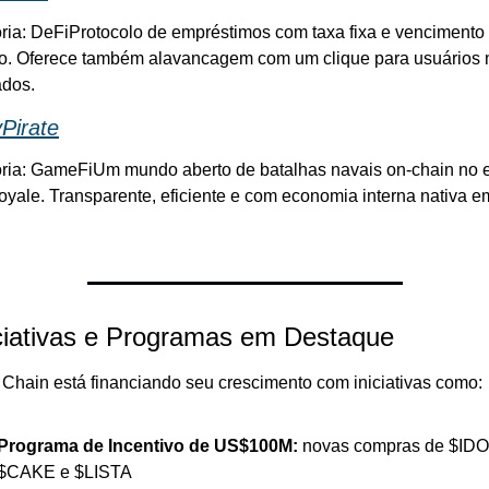
ria: DeFi
Protocolo de empréstimos com taxa fixa e vencimento 
do. Oferece também alavancagem com um clique para usuários m
dos.
yPirate
ria: GameFi
Um mundo aberto de batalhas navais on-chain no es
royale. Transparente, eficiente e com economia interna nativa em
iciativas e Programas em Destaque
Chain está financiando seu crescimento com iniciativas como:
Programa de Incentivo de US$100M:
 novas compras de $IDOL
$CAKE e $LISTA