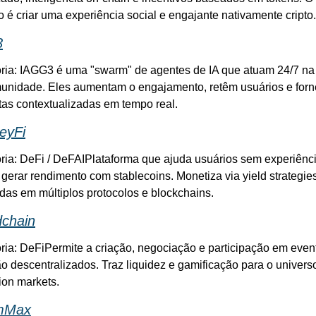
o é criar uma experiência social e engajante nativamente cripto.
3
ria: IA
GG3 é uma "swarm" de agentes de IA que atuam 24/7 na 
unidade. Eles aumentam o engajamento, retêm usuários e forn
tas contextualizadas em tempo real.
eyFi
ria: DeFi / DeFAI
Plataforma que ajuda usuários sem experiênci
gerar rendimento com stablecoins. Monetiza via yield strategies
adas em múltiplos protocolos e blockchains.
dchain
ria: DeFi
Permite a criação, negociação e participação em event
o descentralizados. Traz liquidez e gamificação para o universo
ion markets.
mMax