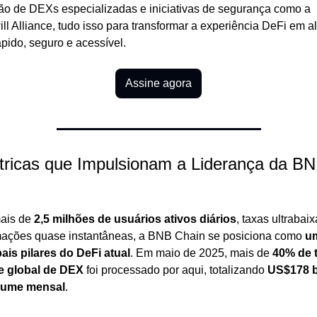
ão de DEXs especializadas e iniciativas de segurança como a 
l Alliance, tudo isso para transformar a experiência DeFi em al
pido, seguro e acessível.
Assine agora
tricas que Impulsionam a Liderança da BN
is de 
2,5 milhões de usuários ativos diários
, taxas ultrabaix
mações quase instantâneas, a BNB Chain se posiciona como 
um
pais pilares do DeFi atual
. Em maio de 2025, mais de 
40% de t
e global de DEX
 foi processado por aqui, totalizando 
US$178 b
lume mensal
.