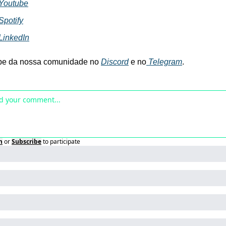
Youtube
Spotify
LinkedIn
ipe da nossa comunidade no 
Discord
 e no
 Telegram
.
n
or
Subscribe
to participate