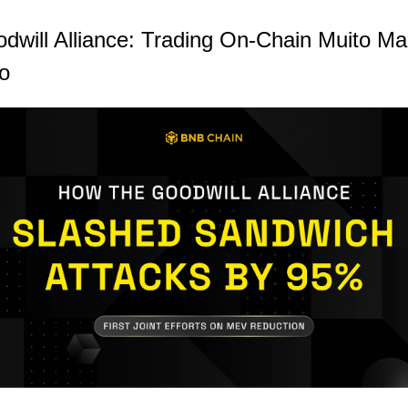
odwill Alliance: Trading On-Chain Muito Mai
o