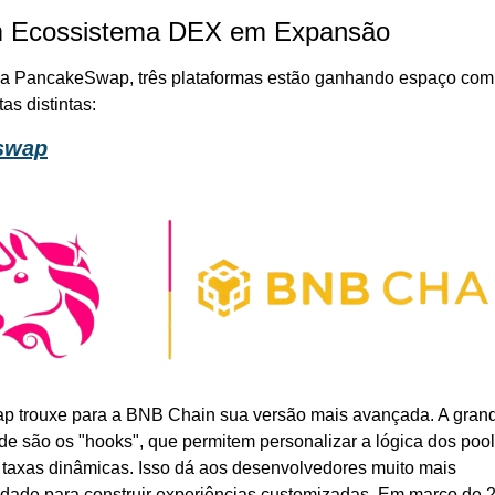
 Ecossistema DEX em Expansão
a PancakeSwap, três plataformas estão ganhando espaço com 
as distintas:
swap
p trouxe para a BNB Chain sua versão mais avançada. A grand
de são os "hooks", que permitem personalizar a lógica dos pools
r taxas dinâmicas. Isso dá aos desenvolvedores muito mais 
ilidade para construir experiências customizadas. Em março de 2