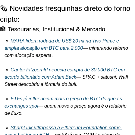
🗞️ Novidades fresquinhas direto do forno 
cripto:
🏦 Tesourarias, Institucional & Mercado
🔹 
MARA lidera rodada de US$ 20 mi na Two Prime e 
amplia alocação em BTC para 2.000
— 
minerando retorno 
com alocação esperta.
🔹 
Cantor Fitzgerald negocia compra de 30.000 BTC em 
acordo bilionário com Adam Back
— 
SPAC + satoshi: Wall 
Street descobriu a fórmula do bull.
🔹 
ETFs já influenciam mais o preço do BTC do que as 
exchanges spot
— 
quem move o preço agora é o relatório 
de fluxo.
🔹 
SharpLink ultrapassa a Ethereum Foundation como 
maior holder de ETH
— 
web3 tá com CNPJ e plano de 