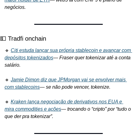
negócios.
💵 Tradfi onchain
🔹 
Citi estuda lançar sua própria stablecoin e avançar com 
depósitos tokenizados
— 
Fraser quer tokenizar até a conta 
salário.
🔹 
Jamie Dimon diz que JPMorgan vai se envolver mais 
com stablecoins
— 
se não pode vencer, tokenize.
🔹 
Kraken lança negociação de derivativos nos EUA e 
mira commodities e ações
— 
trocando o “cripto” por “tudo o 
que der pra tokenizar”.