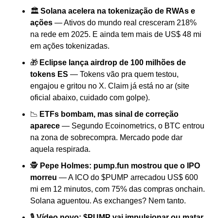
🏛 
Solana acelera na tokenização de RWAs e 
ações
 — Ativos do mundo real cresceram 218% 
na rede em 2025. E ainda tem mais de US$ 48 mi 
em ações tokenizadas.
🎁 
Eclipse lança airdrop de 100 milhões de 
tokens ES
 — Tokens vão pra quem testou, 
engajou e gritou no X. Claim já está no ar (site 
oficial abaixo, cuidado com golpe).
📉 
ETFs bombam, mas sinal de correção 
aparece
 — Segundo Ecoinometrics, o BTC entrou 
na zona de sobrecompra. Mercado pode dar 
aquela respirada.
🕵️ 
Pepe Holmes: pump.fun mostrou que o IPO 
morreu
 — A ICO do $PUMP arrecadou US$ 600 
mi em 12 minutos, com 75% das compras onchain. 
Solana aguentou. As exchanges? Nem tanto.
🎙️ 
Vídeo novo: $PUMP vai impulsionar ou matar 