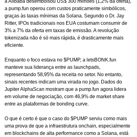
a Alibaba desembolsou US$ 300 milhões (1,2% da oferta), 
a pump.fun operou com custos praticamente simbólicos, 
graças às taxas mínimas da Solana. Segundo o Dr. Jay 
Ritter, IPOs tradicionais nos EUA costumam consumir de 
3% a 7% da oferta em taxas de emissão. A revolução 
tokenizada não é só mais rápida, é drasticamente mais 
eficiente.
Enquanto o foco estava no $PUMP, a letsBONK.fun 
manteve sua liderança entre as launchpads, 
representando 58,95% da receita no setor. No entanto, 
sinais recentes indicam uma virada no jogo. Dados do 
Jupiter AlphaScan mostram que a pump.fun agora lidera 
em volume de negociação, com 46,9% de market share 
entre as plataformas de bonding curve.
O que é certo é que o caso do $PUMP serviu como mais 
uma prova de que a infraestrutura onchain, especialmente 
em blockchains de alta performance como a Solana, está 