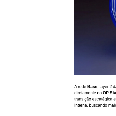
A rede 
Base
, layer 2
diretamente do 
OP St
transição estratégica 
interna, buscando mai