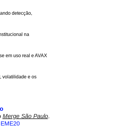
iando detecção, 
stitucional na 
se em uso real e AVAX 
volatilidade e os 
to
 
Merge São Paulo
.
EME20