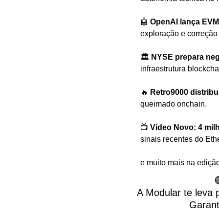
🤖
OpenAI lança EVMb
exploração e correção
🏛️ 
NYSE prepara neg
infraestrutura blockcha
🔥
Retro9000 distribu
queimado onchain.
📺 
Vídeo Novo: 4 mil
sinais recentes do Et
e muito mais na ediçã

A Modular te leva p
 Garan