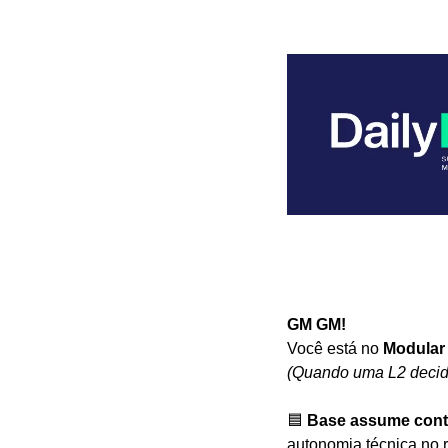
GM GM! 
Você está no
 Modular
(Quando uma L2 decide 
🟦
Base assume contro
autonomia técnica no