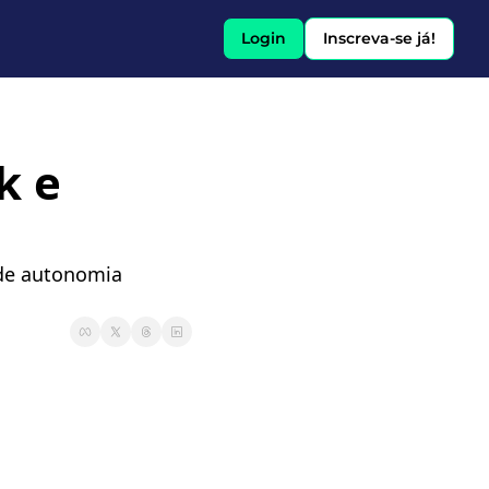
Login
Inscreva-se já!
 e 
de autonomia 