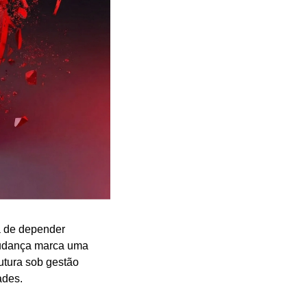
 de depender 
mudança marca uma 
utura sob gestão 
ades.