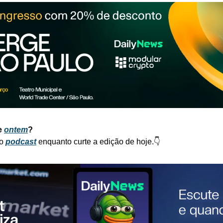
e 
ontem
?
o 
podcast
enquanto curte a edição de hoje.👇