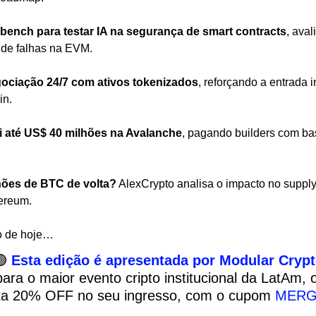
ench para testar IA na segurança de smart contracts
, aval
 de falhas na EVM.
ociação 24/7 com ativos tokenizados
, reforçando a entrada in
in.
i até US$ 40 milhões na Avalanche
, pagando builders com ba
hões de BTC de volta?
 AlexCrypto analisa o impacto no supply, 
hereum.
o de hoje… 

Esta edição é apresentada por Modular Cryp
ara o maior evento cripto institucional da LatAm, o
ta 20% OFF no seu ingresso, com o cupom 
MERG