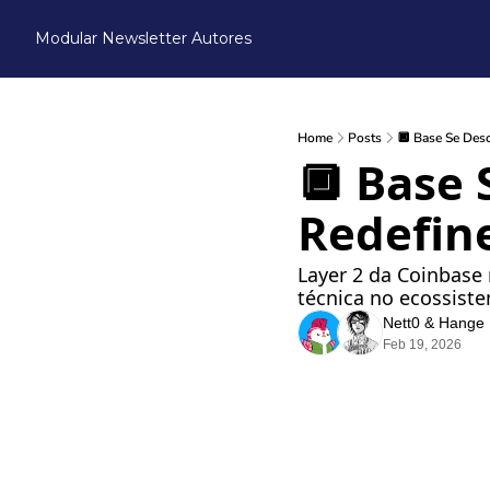
Modular Newsletter
Autores
Home
Posts
🔲 Base Se Desc
🔲 Base 
Redefin
Layer 2 da Coinbase 
técnica no ecossis
Nett0
 & 
Hange
Feb 19, 2026