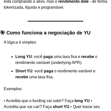
está comprando o ativo, mas o 
rendimento dele
 - de forma 
tokenizada, líquida e programável.
🎯 Como funciona a negociação de YU
A lógica é simples:
Long YU
: você 
paga
 uma taxa fixa e 
recebe
 o 
rendimento variável (underlying APR).
Short YU
: você 
paga
 o rendimento variável e 
recebe
 uma taxa fixa.
Exemplos:
• Acredita que o funding vai subir? Faça 
long YU
 • 
Acredita que vai cair? Faça 
short YU
 • Quer travar seu 