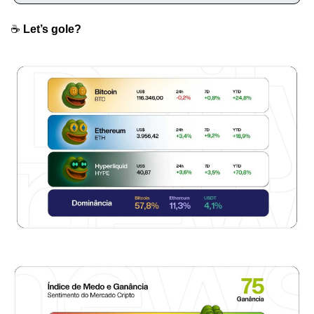
☕️ 
Let’s gole?