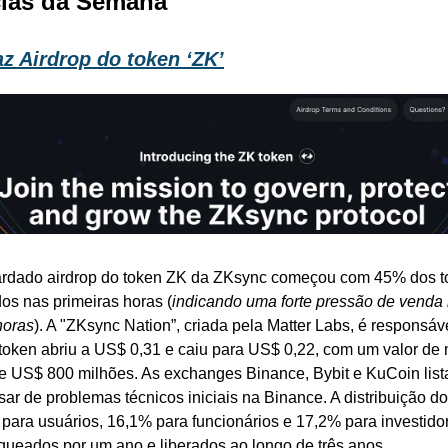
ícias da Semana
z Airdrop do token ‘ZK’
ardado airdrop do token ZK da ZKsync começou com 45% dos to
dos nas primeiras horas (
indicando uma forte pressão de venda 
horas
). A "ZKsync Nation”, criada pela Matter Labs, é responsáve
 token abriu a US$ 0,31 e caiu para US$ 0,22, com um valor de 
e US$ 800 milhões. As exchanges Binance, Bybit e KuCoin list
sar de problemas técnicos iniciais na Binance. A distribuição do
 para usuários, 16,1% para funcionários e 17,2% para investidor
queados por um ano e liberados ao longo de três anos.