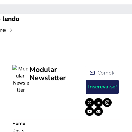
 lendo
re
Modular 
Newsletter
Inscreva-se!
Home
Posts