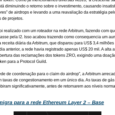
stá diminuindo o retorno sobre o investimento, causando insatisf
res” de airdrops e levando a uma reavaliação da estratégia pelo
 de projetos.
foi realizado com um roteador na rede Arbitrum, fazendo com qu
asse pela l2. Isso acabou trazendo como consequencia um aum
 receita diária da Arbitrum, que disparou para US$ 3,4 milhões
ia anterior, a rede havia registrado apenas US$ 20 mil. A alta at
abertura das reclamações dos tokens ZRO, exigindo uma doaçã
oken para a Protocol Guild. 
de de coordenação para o claim do airdrop”, a Arbitrum arreca
 taxas de congestionamento em um único dia. As taxas de gás 
iram significativamente, antes de retornarem aos níveis norma
migra para a rede Ethereum Layer 2 – Base