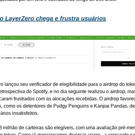
o LayerZero chega e frustra usuários
o lançou seu verificador de elegibilidade para o airdrop do to
etrospectiva do Spotify, e no dia seguinte realizou o airdrop, ma
icaram frustrados com as alocações recebidas. O airdrop favore
s, como os detentores de Pudgy Penguins e Kanpai Pandas, de
rios insatisfeitos. 
 milhão de carteiras são elegíveis, com uma avaliação pré-mer
r token. Como já mencionamos diversas vezes,  a crescente sa