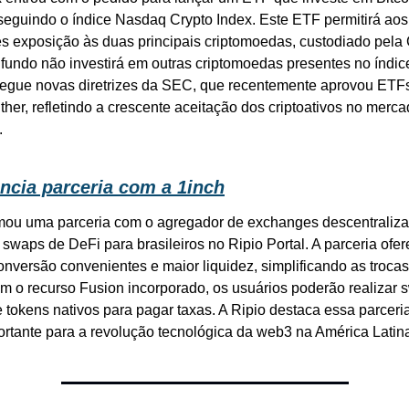
eguindo o índice Nasdaq Crypto Index. Este ETF permitirá aos 
es exposição às duas principais criptomoedas, custodiado pela
 fundo não investirá em outras criptomoedas presentes no índice
 segue novas diretrizes da SEC, que recentemente aprovou ETFs 
Ether, refletindo a crescente aceitação dos criptoativos no merca
.
ncia parceria com a 1inch
rmou uma parceria com o agregador de exchanges descentralizad
 swaps de DeFi para brasileiros no Ripio Portal. A parceria ofer
onversão convenientes e maior liquidez, simplificando as trocas
m o recurso Fusion incorporado, os usuários poderão realizar 
e tokens nativos para pagar taxas. A Ripio destaca essa parcer
rtante para a revolução tecnológica da web3 na América Latin