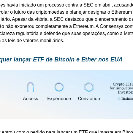
s havia iniciado um processo contra a SEC em abril, acusando
trolar o futuro das criptomoedas e planejar designar o Ethereu
liário. Apesar da vitória, a SEC destacou que o encerramento da
ção não exonerou completamente a Ethereum. A Consensys cont
lareza regulatória e defende que suas operações, como a Met
 as leis de valores mobiliários.
uer lançar ETF de Bitcoin e Ether nos EUA
entrou com o pedido para lançar um ETF que investe em Bitcoi