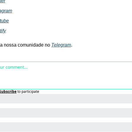
ter
tagram
tube
ify
da nossa comunidade no 
Telegram
.
Subscribe
to participate