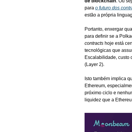
de blockchain
. Ou se
para 
o futuro dos cont
estão a própria lingua
Portanto, enxergar qua
para definir se a Polka
contracts
 hoje está ce
tecnológicas que assum
Escalabilidade, custo
(Layer 2).
Isto também implica q
Ethereum, especialmen
próximo ciclo e nenhu
liquidez que a Ethereu