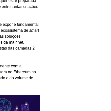
quer estar preparada 
e entre tantas criações 
se expor é fundamental 
l ecossistema de 
smart 
as soluções 
s da mainnet. 
stas das camadas 2 
mente com a 
tará na Ethereum no 
ado e do volume de 