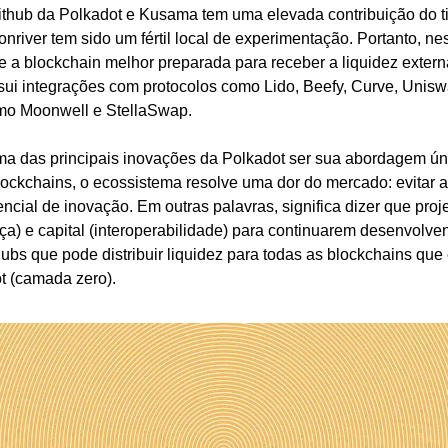
thub da Polkadot e Kusama tem uma elevada contribuição do t
nriver tem sido um fértil local de experimentação. Portanto, ne
 a blockchain melhor preparada para receber a liquidez externa
i integrações com protocolos como Lido, Beefy, Curve, Uniswa
mo Moonwell e StellaSwap. 
uma das principais inovações da Polkadot ser sua abordagem úni
blockchains, o ecossistema resolve uma dor do mercado: evitar 
tencial de inovação. Em outras palavras, significa dizer que proj
ça) e capital (interoperabilidade) para continuarem desenvolven
t (camada zero).