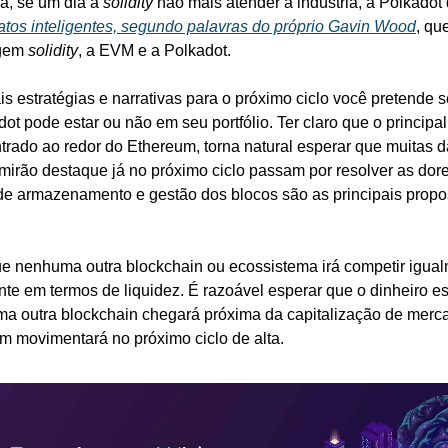
ja, se um dia a 
solidity
 não mais atender à indústria, a Polkadot 
ratos inteligentes, segundo palavras do próprio Gavin Wood
, qu
gem 
solidity
, a EVM e a Polkadot. 
is estratégias e narrativas para o próximo ciclo você pretende 
dot pode estar ou não em seu portfólio. Ter claro que o principa
ntrado ao redor do Ethereum, torna natural esperar que muitas d
irão destaque já no próximo ciclo passam por resolver as dore
 de armazenamento e gestão dos blocos são as principais propo
ue nenhuma outra blockchain ou ecossistema irá competir igual
te em termos de liquidez. É razoável esperar que o dinheiro es
ma outra blockchain chegará próxima da capitalização de merc
m movimentará no próximo ciclo de alta.