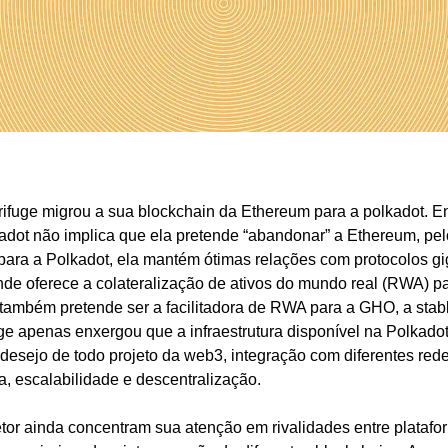
fuge migrou a sua blockchain da Ethereum para a polkadot. Entr
adot não implica que ela pretende “abandonar” a Ethereum, pel
 para a Polkadot, ela mantém ótimas relações com protocolos g
nde oferece a colateralização de ativos do mundo real (RWA) pa
 também pretende ser a facilitadora de RWA para a GHO, a stab
e apenas enxergou que a infraestrutura disponível na Polkadot
desejo de todo projeto da web3, integração com diferentes rede
, escalabilidade e descentralização.
or ainda concentram sua atenção em rivalidades entre platafor