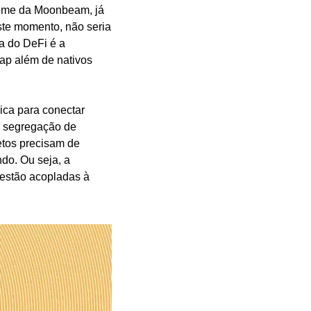
ime da Moonbeam, já 
ste momento, não seria 
 do DeFi é a 
p além de nativos 
ca para conectar 
a segregação de 
etos precisam de 
do. Ou seja, a 
Moonbeam é um dos hubs que pode distribuir liquidez para todas as blockchains que estão acopladas à 