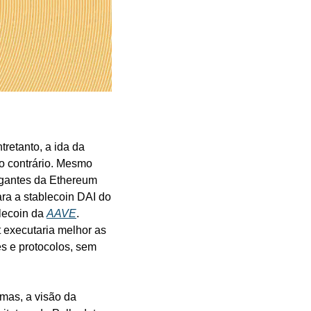
etanto, a ida da 
o contrário. Mesmo 
igantes da Ethereum 
ra a stablecoin DAI do 
lecoin da 
AAVE
. 
 executaria melhor as 
s e protocolos, sem 
mas, a visão da 