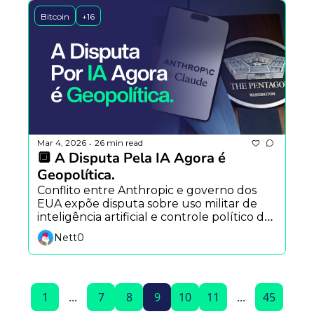
Bitcoin
+16
Mar 4, 2026
26 min read
•
🔲 A Disputa Pela IA Agora é 
Geopolítica.
Conflito entre Anthropic e governo dos 
EUA expõe disputa sobre uso militar de 
inteligência artificial e controle político da 
tecnologia.
Nett0
1
...
7
8
9
10
11
...
45