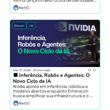
World lança infraestrutura de identidade 
para agentes de IA.
Nett0
Bitcoin
+16
Mar 17, 2026
19 min read
•
🔲 Inferência, Robôs e Agentes: O 
Novo Ciclo da IA
Nvidia aposta em inferência, robótica e 
modelos abertos enquanto Ethereum 
busca simplificar sua infraestrutura e o 
mercado questiona os limites reais da 
Nett0
inteligência artificial.