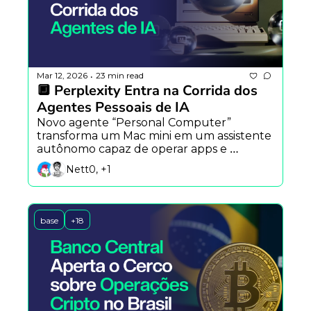
Mar 12, 2026
23 min read
•
🔲 Perplexity Entra na Corrida dos 
Agentes Pessoais de IA
Novo agente “Personal Computer” 
transforma um Mac mini em um assistente 
autônomo capaz de operar apps e 
arquivos locais, competindo diretamente 
Nett0, +1
com OpenClaw.
base
+18