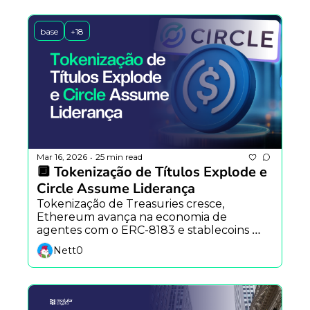
base
+18
Mar 16, 2026
25 min read
•
🔲 Tokenização de Títulos Explode e 
Circle Assume Liderança
Tokenização de Treasuries cresce, 
Ethereum avança na economia de 
agentes com o ERC-8183 e stablecoins 
ganham força como trilhos de pagamento 
Nett0
para IA.