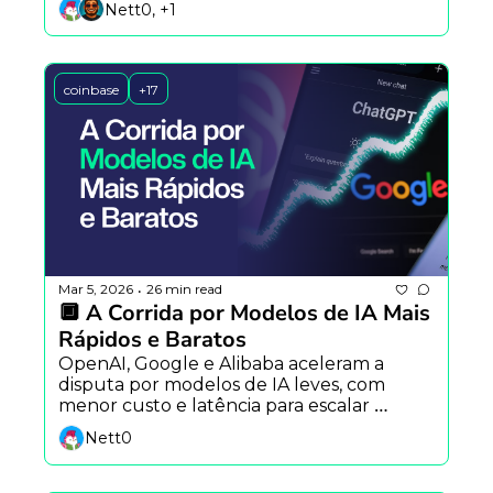
Nett0, +1
com o Claude.
coinbase
+17
Mar 5, 2026
26 min read
•
🔲 A Corrida por Modelos de IA Mais 
Rápidos e Baratos
OpenAI, Google e Alibaba aceleram a 
disputa por modelos de IA leves, com 
menor custo e latência para escalar 
aplicações no mundo real.
Nett0