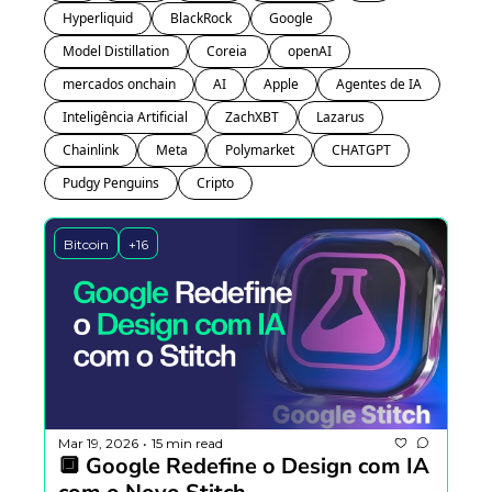
Hyperliquid
BlackRock
Google
Model Distillation
Coreia 
openAI
mercados onchain
AI
Apple
Agentes de IA
Inteligência Artificial
ZachXBT
Lazarus
Chainlink
Meta
Polymarket
CHATGPT
Pudgy Penguins
Cripto
Bitcoin
+16
Mar 19, 2026
15 min read
•
🔲 Google Redefine o Design com IA 