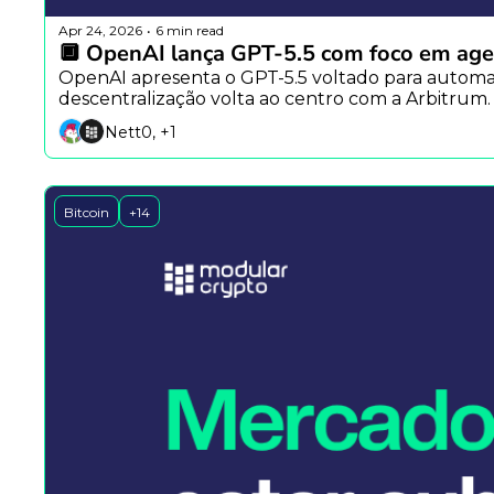
Apr 24, 2026
6 min read
•
🔲 OpenAI lança GPT-5.5 com foco em age
OpenAI apresenta o GPT-5.5 voltado para automaça
descentralização volta ao centro com a Arbitrum.
Nett0, +1
Bitcoin
+14