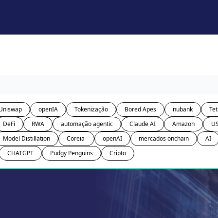
Uniswap
openIA
Tokenização
Bored Apes
nubank
Tet
DeFi
RWA
automação agentic
Claude AI
Amazon
U
Model Distillation
Coreia 
openAI
mercados onchain
AI
CHATGPT
Pudgy Penguins
Cripto