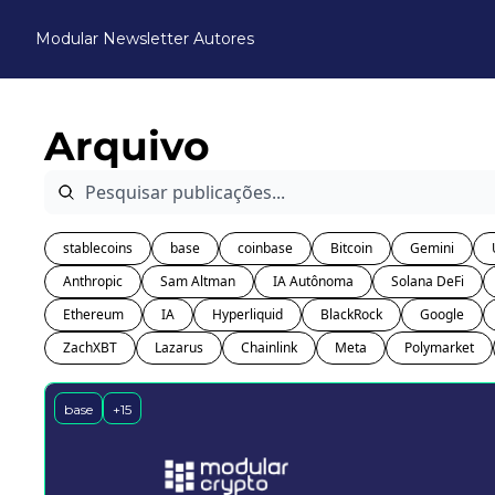
Modular Newsletter
Autores
Arquivo
stablecoins
base
coinbase
Bitcoin
Gemini
Anthropic
Sam Altman
IA Autônoma
Solana DeFi
Ethereum
IA
Hyperliquid
BlackRock
Google
ZachXBT
Lazarus
Chainlink
Meta
Polymarket
base
+15