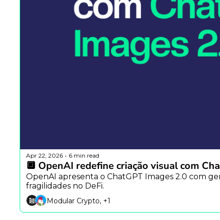
Apr 22, 2026
6 min read
•
🔲 OpenAI redefine criação visual com C
OpenAI apresenta o ChatGPT Images 2.0 com geraça
fragilidades no DeFi.
Modular Crypto, +1