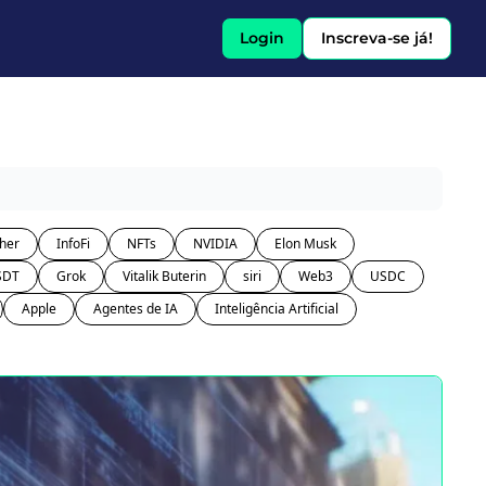
Login
Inscreva-se já!
her
InfoFi
NFTs
NVIDIA
Elon Musk
SDT
Grok
Vitalik Buterin
siri
Web3
USDC
Apple
Agentes de IA
Inteligência Artificial