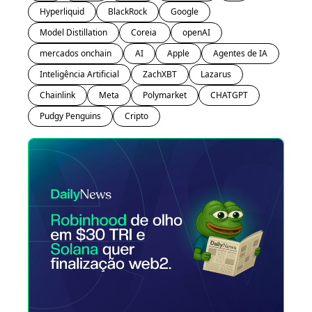
Hyperliquid
BlackRock
Google
Model Distillation
Coreia 
openAI
mercados onchain
AI
Apple
Agentes de IA
Inteligência Artificial
ZachXBT
Lazarus
Chainlink
Meta
Polymarket
CHATGPT
Pudgy Penguins
Cripto