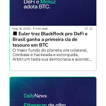
May 16, 2025
3 min read
•
🔲 Euler traz BlackRock pro DeFi e 
Brasil ganha a primeira cia de 
tesouro em BTC
O maior fundo do planeta vira colateral, 
Coinbase é hackeada e extorquida, 
Arbitrum testa sua democracia e acionistas 
da Méliuz aprovam tesouro em BTC. De 
Wall Street ao DeFi, o jogo virou real.