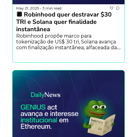
May 21, 2025
3 min read
•
🔲 Robinhood quer destravar $30 
TRI e Solana quer finalidade 
instantânea
Robinhood propõe marco para 
tokenização de US$ 30 tri, Solana avança 
com finalização instantânea, alfaceada da 
Alemanha custa $2 bi, Lil Pudgys 
conquistam o YouTube, Aave domina 20% 
do TVL total DeFi.