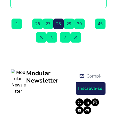
risco para buscar retornos. Melhorou.
1
...
26
27
28
29
30
...
45
Modular 
Newsletter
Inscreva-se!