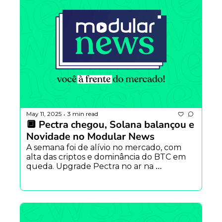
May 11, 2025
3 min read
•
🔲 Pectra chegou, Solana balançou e 
Novidade no Modular News
A semana foi de alívio no mercado, com 
alta das criptos e dominância do BTC em 
queda. Upgrade Pectra no ar na 
Ethereum, bug feio na Solana, stablecoins 
no Instagram e vem aí o Modular Daily 
News.