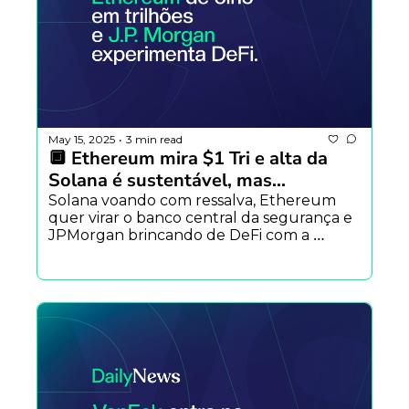
May 15, 2025
3 min read
•
🔲 Ethereum mira $1 Tri e alta da 
Solana é sustentável, mas...
Solana voando com ressalva, Ethereum 
quer virar o banco central da segurança e 
JPMorgan brincando de DeFi com a 
Chainlink. Já dizia o sábio: “quem não 
tokeniza, assiste de fora”